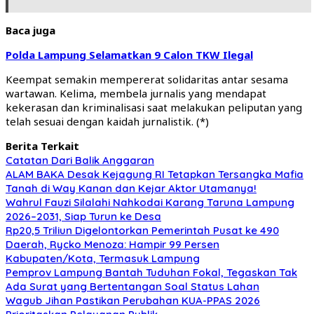
Baca juga
Polda Lampung Selamatkan 9 Calon TKW Ilegal
Keempat semakin mempererat solidaritas antar sesama
wartawan. Kelima, membela jurnalis yang mendapat
kekerasan dan kriminalisasi saat melakukan peliputan yang
telah sesuai dengan kaidah jurnalistik. (*)
Berita Terkait
Catatan Dari Balik Anggaran
ALAM BAKA Desak Kejagung RI Tetapkan Tersangka Mafia
Tanah di Way Kanan dan Kejar Aktor Utamanya!
Wahrul Fauzi Silalahi Nahkodai Karang Taruna Lampung
2026–2031, Siap Turun ke Desa
Rp20,5 Triliun Digelontorkan Pemerintah Pusat ke 490
Daerah, Rycko Menoza: Hampir 99 Persen
Kabupaten/Kota, Termasuk Lampung
Pemprov Lampung Bantah Tuduhan Fokal, Tegaskan Tak
Ada Surat yang Bertentangan Soal Status Lahan
Wagub Jihan Pastikan Perubahan KUA-PPAS 2026