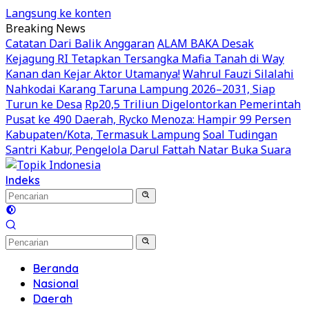
Langsung ke konten
Breaking News
Catatan Dari Balik Anggaran
ALAM BAKA Desak
Kejagung RI Tetapkan Tersangka Mafia Tanah di Way
Kanan dan Kejar Aktor Utamanya!
Wahrul Fauzi Silalahi
Nahkodai Karang Taruna Lampung 2026–2031, Siap
Turun ke Desa
Rp20,5 Triliun Digelontorkan Pemerintah
Pusat ke 490 Daerah, Rycko Menoza: Hampir 99 Persen
Kabupaten/Kota, Termasuk Lampung
Soal Tudingan
Santri Kabur, Pengelola Darul Fattah Natar Buka Suara
Indeks
Beranda
Nasional
Daerah