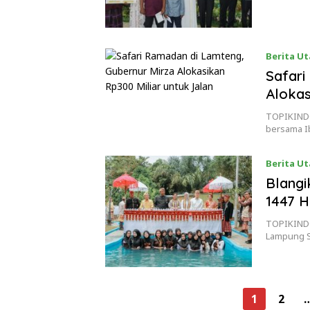
Berita U
Safari
Alokas
TOPIKINDO
bersama I
Berita U
Blang
1447 H
TOPIKINDO
Lampung S
Paginasi
1
2