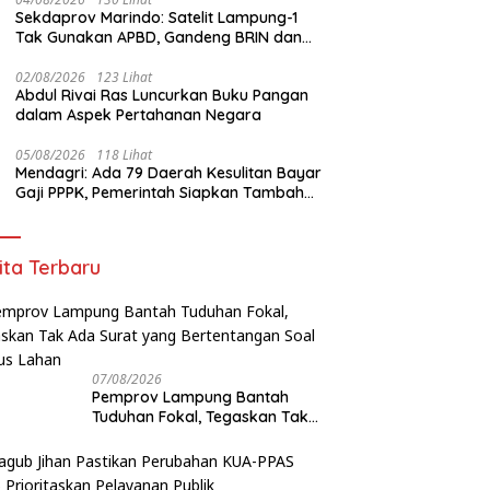
am Dibunuh Usai Tegur
Beralamat Fiktif Pemenang
L
Sekdaprov Marindo: Satelit Lampung-1
gga Berisik Malam Hari
Proyek Kejati dan Kejari di
T
Tak Gunakan APBD, Gandeng BRIN dan
Lampung, Alamat Kantor
Di
STAR.VISION Fokus Dukung Pembangunan
Ternyata Rumah Kosong dan
Berbasis Data
02/08/2026
123 Lihat
Lahan Kosong, Dinas PKPCK
Abdul Rivai Ras Luncurkan Buku Pangan
Disorot
dalam Aspek Pertahanan Negara
05/08/2026
118 Lihat
Mendagri: Ada 79 Daerah Kesulitan Bayar
Gaji PPPK, Pemerintah Siapkan Tambahan
Dana
ita Terbaru
07/08/2026
Pemprov Lampung Bantah
Tuduhan Fokal, Tegaskan Tak
Ada Surat yang Bertentangan
Soal Status Lahan