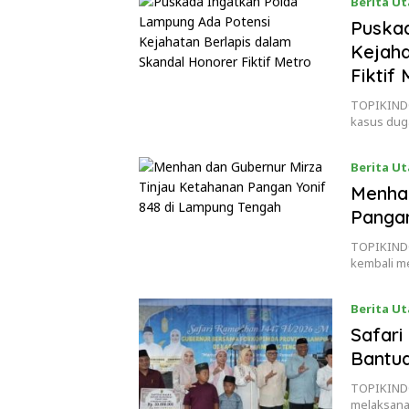
Berita U
Puskad
Kejaha
Fiktif
TOPIKINDO
kasus duga
Berita U
Menhan
Pangan
TOPIKINDO
kembali me
Berita U
Safari
Bantu
TOPIKINDO
melaksana