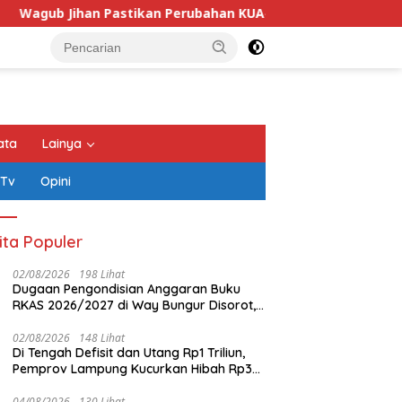
kan Perubahan KUA-PPAS 2026 Prioritaskan Pelayanan Publik
ata
Lainya
 Tv
Opini
ita Populer
02/08/2026
198 Lihat
Dugaan Pengondisian Anggaran Buku
RKAS 2026/2027 di Way Bungur Disorot,
Pengurus K3S Diduga Gunakan
Keuntungan untuk Rekreasi
02/08/2026
148 Lihat
Di Tengah Defisit dan Utang Rp1 Triliun,
Pemprov Lampung Kucurkan Hibah Rp35
Miliar untuk Kejaksaan
a Bandar Lampung
Dugaan Perusahaan
K
04/08/2026
130 Lihat