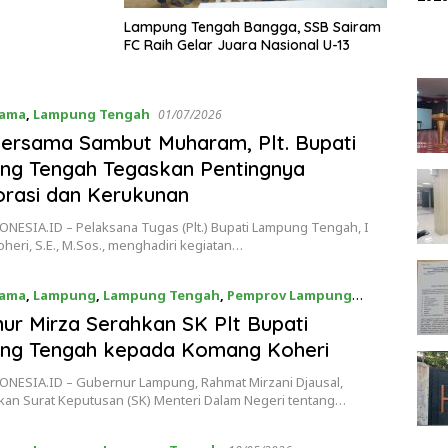
Lampung Tengah Bangga, SSB Sairam
FC Raih Gelar Juara Nasional U-13
tama
,
Lampung Tengah
01/07/2026
ersama Sambut Muharam, Plt. Bupati
ng Tengah Tegaskan Pentingnya
rasi dan Kerukunan
NESIA.ID – Pelaksana Tugas (Plt.) Bupati Lampung Tengah, I
eri, S.E., M.Sos., menghadiri kegiatan…
tama
,
Lampung
,
Lampung Tengah
,
Pemprov Lampung
26
ur Mirza Serahkan SK Plt Bupati
ng Tengah kepada Komang Koheri
NESIA.ID – Gubernur Lampung, Rahmat Mirzani Djausal,
an Surat Keputusan (SK) Menteri Dalam Negeri tentang…