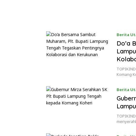
Berita U
Do’a B
Lampu
Kolabo
TOPIKINDO
Komang Koh
Berita U
23/06/20
Gubern
Lampu
TOPIKINDO
menyerahk