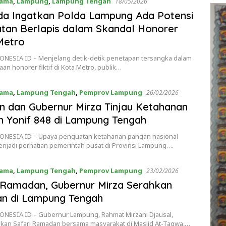
tama
,
Lampung
,
Lampung Tengah
18/05/2026
a Ingatkan Polda Lampung Ada Potensi
tan Berlapis dalam Skandal Honorer
 Metro
NESIA.ID – Menjelang detik-detik penetapan tersangka dalam
an honorer fiktif di Kota Metro, publik…
tama
,
Lampung Tengah
,
Pemprov Lampung
26/02/2026
 dan Gubernur Mirza Tinjau Ketahanan
 Yonif 848 di Lampung Tengah
NESIA.ID – Upaya penguatan ketahanan pangan nasional
njadi perhatian pemerintah pusat di Provinsi Lampung….
tama
,
Lampung Tengah
,
Pemprov Lampung
23/02/2026
 Ramadan, Gubernur Mirza Serahkan
an di Lampung Tengah
NESIA.ID – Gubernur Lampung, Rahmat Mirzani Djausal,
kan Safari Ramadan bersama masyarakat di Masjid At-Taqwa,…