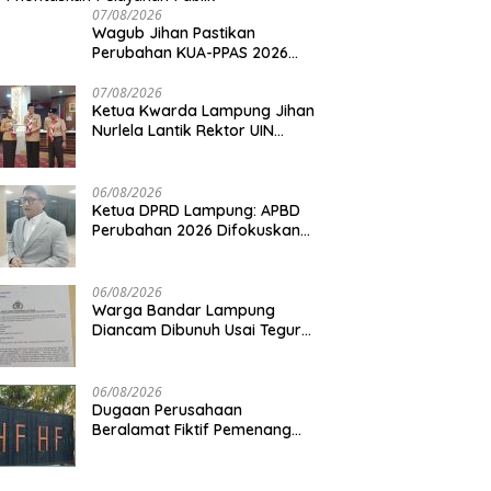
07/08/2026
Wagub Jihan Pastikan
Perubahan KUA-PPAS 2026
Prioritaskan Pelayanan Publik
07/08/2026
Ketua Kwarda Lampung Jihan
Nurlela Lantik Rektor UIN
Raden Intan Jadi Kamabigus
06/08/2026
Ketua DPRD Lampung: APBD
Perubahan 2026 Difokuskan
untuk Infrastruktur dan
Hilirisasi Pertanian
06/08/2026
Warga Bandar Lampung
Diancam Dibunuh Usai Tegur
Tetangga Berisik Malam Hari
06/08/2026
Dugaan Perusahaan
Beralamat Fiktif Pemenang
Proyek Kejati dan Kejari di
Lampung, Alamat Kantor
Ternyata Rumah Kosong dan