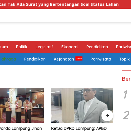
g Bertentangan Soal Status Lahan
Wagub Jihan Pasti
kum
Politik
Legislatif
Ekonomi
Pendidikan
Pariwis
Olahraga
Pendidikan
Kejahatan
Pariwisata
Topik
Ber
1
2
warda Lampung Jihan
Ketua DPRD Lampung: APBD
Warg