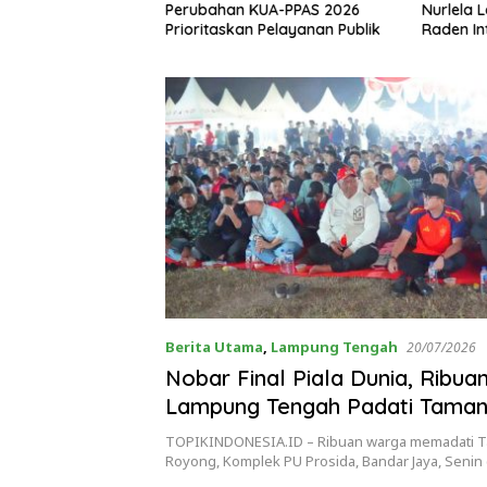
al, Tegaskan Tak
Perubahan KUA-PPAS 2026
Nurlela L
ang Bertentangan
Prioritaskan Pelayanan Publik
Raden In
 Lahan
Berita Utama
,
Lampung Tengah
20/07/2026
Nobar Final Piala Dunia, Ribu
Lampung Tengah Padati Tama
Royong
TOPIKINDONESIA.ID – Ribuan warga memadati 
Royong, Komplek PU Prosida, Bandar Jaya, Senin