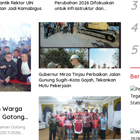
3
antik Rektor UIN
Perubahan 2026 Difokuskan
Dianc
tan Jadi Kamabigus
untuk Infrastruktur dan
Tetan
Hilirisasi Pertanian
4
5
Gubernur Mirza Tinjau Perbaikan Jalan
Ber
Gunung Sugih–Kota Gajah, Tekankan
Mutu Pekerjaan
an Warga
n Gotong
Taman Gotong
 (20/7/2026)…