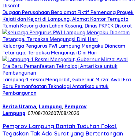
Dugaan Perusahaan Beralamat Fiktif Pemenang Proyek
Kejati dan Kejari di Lampung, Alamat Kantor Ternyata
Rumah Kosong dan Lahan Kosong, Dinas PKPCK Disorot
Keluarga Pengurus PWI Lampung Mengaku Diancam
Tetangga, Terpaksa Mengungsi Dini Hari
Lampung-1 Resmi Mengorbit, Gubernur Mirza: Awal Era
Baru Pemanfaatan Teknologi Antariksa untuk
Pembangunan
Berita Utama
,
Lampung
,
Pemprov
Lampung
07/08/2026
07/08/2026
Pemprov Lampung Bantah Tuduhan Fokal,
Tegaskan Tak Ada Surat yang Bertentangan