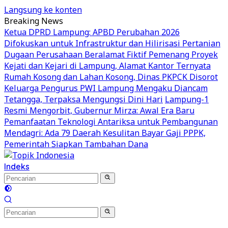
Langsung ke konten
Breaking News
Ketua DPRD Lampung: APBD Perubahan 2026
Difokuskan untuk Infrastruktur dan Hilirisasi Pertanian
Dugaan Perusahaan Beralamat Fiktif Pemenang Proyek
Kejati dan Kejari di Lampung, Alamat Kantor Ternyata
Rumah Kosong dan Lahan Kosong, Dinas PKPCK Disorot
Keluarga Pengurus PWI Lampung Mengaku Diancam
Tetangga, Terpaksa Mengungsi Dini Hari
Lampung-1
Resmi Mengorbit, Gubernur Mirza: Awal Era Baru
Pemanfaatan Teknologi Antariksa untuk Pembangunan
Mendagri: Ada 79 Daerah Kesulitan Bayar Gaji PPPK,
Pemerintah Siapkan Tambahan Dana
Indeks