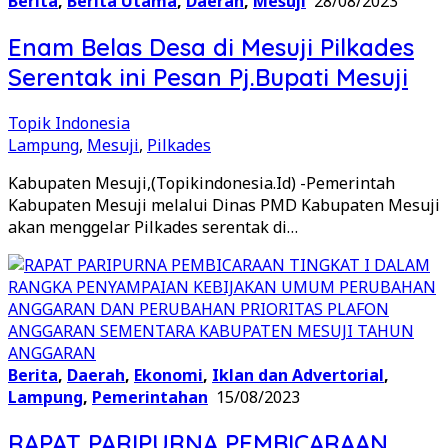
Berita
,
Berita Utama
,
Daerah
,
Mesuji
28/08/2023
Enam Belas Desa di Mesuji Pilkades
Serentak ini Pesan Pj.Bupati Mesuji
Topik Indonesia
Lampung
,
Mesuji
,
Pilkades
Kabupaten Mesuji,(Topikindonesia.Id) -Pemerintah
Kabupaten Mesuji melalui Dinas PMD Kabupaten Mesuji
akan menggelar Pilkades serentak di…
Berita
,
Daerah
,
Ekonomi
,
Iklan dan Advertorial
,
Lampung
,
Pemerintahan
15/08/2023
RAPAT PARIPURNA PEMBICARAAN