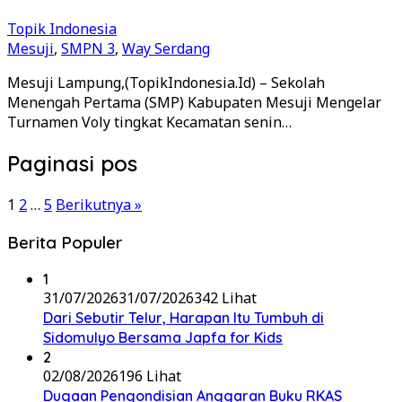
Topik Indonesia
Mesuji
,
SMPN 3
,
Way Serdang
Mesuji Lampung,(TopikIndonesia.Id) – Sekolah
Menengah Pertama (SMP) Kabupaten Mesuji Mengelar
Turnamen Voly tingkat Kecamatan senin…
Paginasi pos
1
2
…
5
Berikutnya »
Berita Populer
1
31/07/2026
31/07/2026
342 Lihat
Dari Sebutir Telur, Harapan Itu Tumbuh di
Sidomulyo Bersama Japfa for Kids
2
02/08/2026
196 Lihat
Dugaan Pengondisian Anggaran Buku RKAS