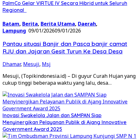
PalmCo Gelar VIRTUE IV Secara Hibrid untuk Seluruh
Regional
Batam
,
Berita
,
Berita Utama
,
Daerah
,
Lampung
09/01/2026
09/01/2026
Pantau situasi Banjir dan Pasca banjir camat
RJU dan Jajaran Gesit Turun Ke Desa Desa
Dhamar
,
Mesuji
,
Msj
Mesuji, (Topikindonesia.id) – Di guyur Curah Hujan yang
cukup tinggi beberapa waktu yang lalu, desa…
Inovasi Swakelola Jalan dan SAMPAN Siap
Menyinergikan Pelayanan Publik di Ajang Innovative
Government Award 2025