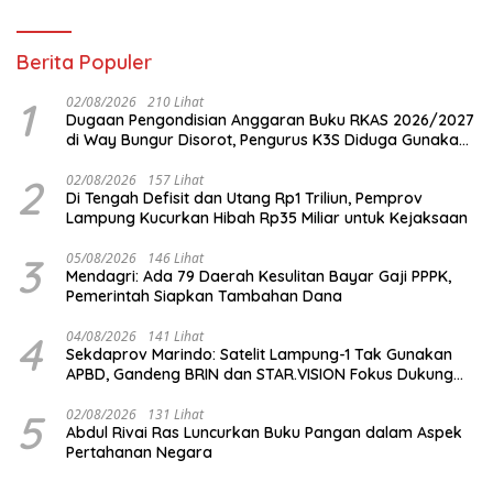
Berita Populer
1
02/08/2026
210 Lihat
Dugaan Pengondisian Anggaran Buku RKAS 2026/2027
di Way Bungur Disorot, Pengurus K3S Diduga Gunakan
Keuntungan untuk Rekreasi
2
02/08/2026
157 Lihat
Di Tengah Defisit dan Utang Rp1 Triliun, Pemprov
Lampung Kucurkan Hibah Rp35 Miliar untuk Kejaksaan
3
05/08/2026
146 Lihat
Mendagri: Ada 79 Daerah Kesulitan Bayar Gaji PPPK,
Pemerintah Siapkan Tambahan Dana
4
04/08/2026
141 Lihat
Sekdaprov Marindo: Satelit Lampung-1 Tak Gunakan
APBD, Gandeng BRIN dan STAR.VISION Fokus Dukung
Pembangunan Berbasis Data
5
02/08/2026
131 Lihat
Abdul Rivai Ras Luncurkan Buku Pangan dalam Aspek
Pertahanan Negara