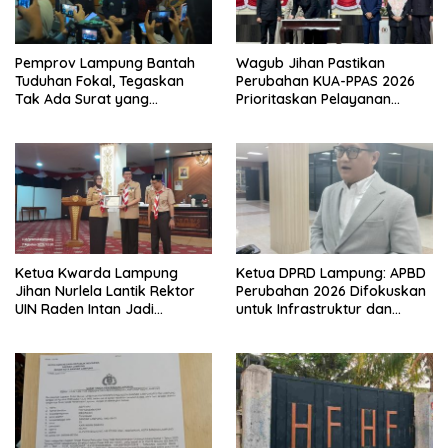
Pemprov Lampung Bantah
Wagub Jihan Pastikan
Tuduhan Fokal, Tegaskan
Perubahan KUA-PPAS 2026
Tak Ada Surat yang
Prioritaskan Pelayanan
Bertentangan Soal Status
Publik
Lahan
Ketua Kwarda Lampung
Ketua DPRD Lampung: APBD
Jihan Nurlela Lantik Rektor
Perubahan 2026 Difokuskan
UIN Raden Intan Jadi
untuk Infrastruktur dan
Kamabigus
Hilirisasi Pertanian