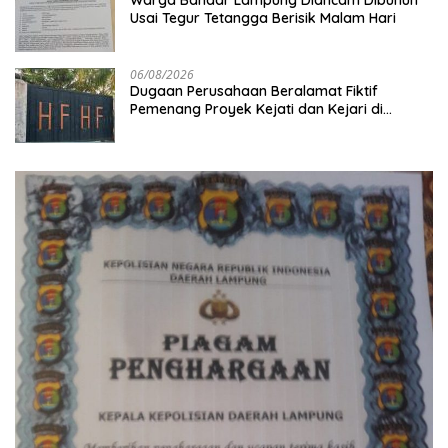
Warga Bandar Lampung Diancam Dibunuh
Usai Tegur Tetangga Berisik Malam Hari
06/08/2026
Dugaan Perusahaan Beralamat Fiktif
Pemenang Proyek Kejati dan Kejari di
Lampung, Alamat Kantor Ternyata Rumah
Kosong dan Lahan Kosong, Dinas PKPCK
Disorot