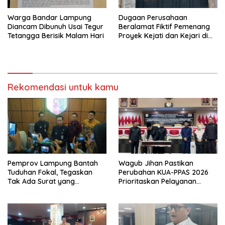
Warga Bandar Lampung
Dugaan Perusahaan
Diancam Dibunuh Usai Tegur
Beralamat Fiktif Pemenang
Tetangga Berisik Malam Hari
Proyek Kejati dan Kejari di
Lampung, Alamat Kantor
Ternyata Rumah Kosong dan
Lahan Kosong, Dinas PKPCK
Disorot
Rekomendasi untuk kamu
Pemprov Lampung Bantah
Wagub Jihan Pastikan
Tuduhan Fokal, Tegaskan
Perubahan KUA-PPAS 2026
Tak Ada Surat yang
Prioritaskan Pelayanan
Bertentangan Soal Status
Publik
Lahan