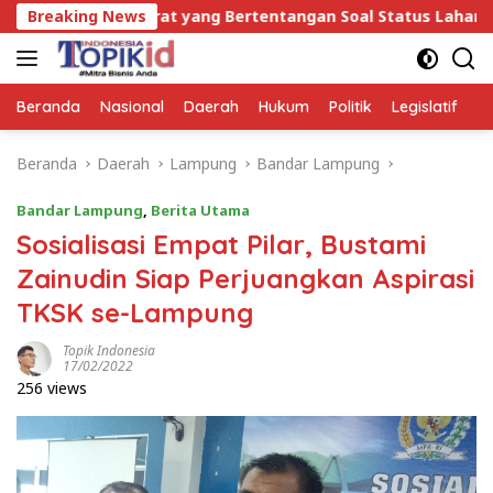
Langsung
urat yang Bertentangan Soal Status Lahan
Breaking News
Wagub Jih
ke
konten
Beranda
Nasional
Daerah
Hukum
Politik
Legislatif
E
Beranda
Daerah
Lampung
Bandar Lampung
Bandar Lampung
,
Berita Utama
Sosialisasi Empat Pilar, Bustami
Zainudin Siap Perjuangkan Aspirasi
TKSK se-Lampung
Topik Indonesia
17/02/2022
256 views