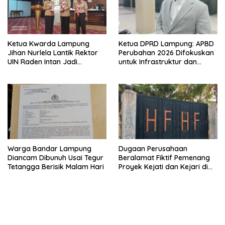
Ketua Kwarda Lampung
Ketua DPRD Lampung: APBD
Jihan Nurlela Lantik Rektor
Perubahan 2026 Difokuskan
UIN Raden Intan Jadi
untuk Infrastruktur dan
Kamabigus
Hilirisasi Pertanian
Warga Bandar Lampung
Dugaan Perusahaan
Diancam Dibunuh Usai Tegur
Beralamat Fiktif Pemenang
Tetangga Berisik Malam Hari
Proyek Kejati dan Kejari di
Lampung, Alamat Kantor
Ternyata Rumah Kosong dan
Lahan Kosong, Dinas PKPCK
Disorot