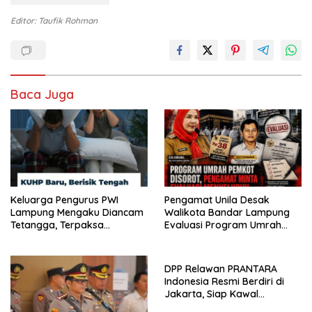
Editor: Taufik Rohman
Baca Juga
Keluarga Pengurus PWI
Pengamat Unila Desak
Lampung Mengaku Diancam
Walikota Bandar Lampung
Tetangga, Terpaksa
Evaluasi Program Umrah
Mengungsi Dini Hari
Gratis, Transparansi
Anggaran Jadi Sorotan
DPP Relawan PRANTARA
Indonesia Resmi Berdiri di
Jakarta, Siap Kawal
Program Pemerintahan