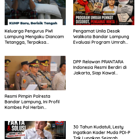
Keluarga Pengurus PWI
Pengamat Unila Desak
Lampung Mengaku Diancam
Walikota Bandar Lampung
Tetangga, Terpaksa
Evaluasi Program Umrah
Mengungsi Dini Hari
Gratis, Transparansi
Anggaran Jadi Sorotan
DPP Relawan PRANTARA
Indonesia Resmi Berdiri di
Jakarta, Siap Kawal
Program Pemerintahan
Prabowo
Resmi Pimpin Polresta
Bandar Lampung, Ini Profil
Kombes Pol Herbin
Garbawiyata J. Sianipar
30 Tahun Kudatuli, Lesty
Ingatkan Kader Muda PDI-P
Tak Lupakan Sejarah