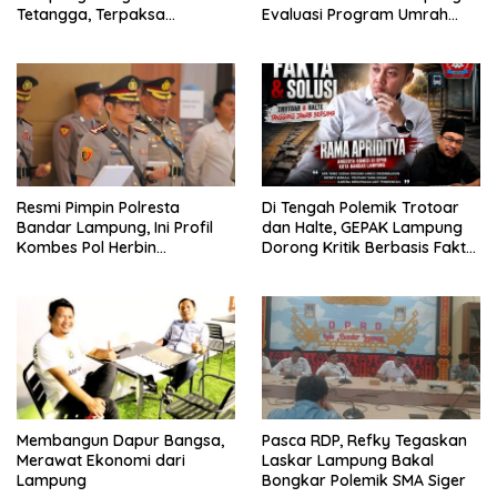
Tetangga, Terpaksa
Evaluasi Program Umrah
Mengungsi Dini Hari
Gratis, Transparansi
Anggaran Jadi Sorotan
Resmi Pimpin Polresta
Di Tengah Polemik Trotoar
Bandar Lampung, Ini Profil
dan Halte, GEPAK Lampung
Kombes Pol Herbin
Dorong Kritik Berbasis Fakta
Garbawiyata J. Sianipar
dan Solusi
Membangun Dapur Bangsa,
Pasca RDP, Refky Tegaskan
Merawat Ekonomi dari
Laskar Lampung Bakal
Lampung
Bongkar Polemik SMA Siger