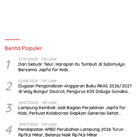
Berita Populer
1
31/07/2026
330 Lihat
Dari Sebutir Telur, Harapan Itu Tumbuh di Sidomulyo
Bersama Japfa for Kids
2
02/08/2026
191 Lihat
Dugaan Pengondisian Anggaran Buku RKAS 2026/2027
di Way Bungur Disorot, Pengurus K3S Diduga Gunakan
Keuntungan untuk Rekreasi
3
30/07/2026
190 Lihat
Lampung Kembali Jadi Bagian Perjalanan Japfa for
Kids, Perkuat Kolaborasi Siapkan Generasi Sehat
Indonesia
4
30/07/2026
184 Lihat
Pendapatan APBD Perubahan Lampung 2026 Turun
Rp19,6 Miliar, Belanja Naik Rp74,6 Miliar