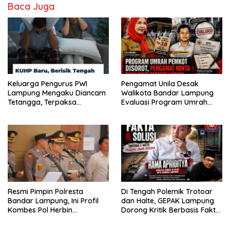
Baca Juga
Keluarga Pengurus PWI
Pengamat Unila Desak
Lampung Mengaku Diancam
Walikota Bandar Lampung
Tetangga, Terpaksa
Evaluasi Program Umrah
Mengungsi Dini Hari
Gratis, Transparansi
Anggaran Jadi Sorotan
Resmi Pimpin Polresta
Di Tengah Polemik Trotoar
Bandar Lampung, Ini Profil
dan Halte, GEPAK Lampung
Kombes Pol Herbin
Dorong Kritik Berbasis Fakta
Garbawiyata J. Sianipar
dan Solusi