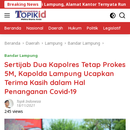
Langsung
ejari di Lampung, Alamat Kantor Ternyata Rumah Kosong dan
Breaking News
ke
konten
Beranda
Nasional
Daerah
Hukum
Politik
Legislatif
E
Beranda
Daerah
Lampung
Bandar Lampung
Bandar Lampung
Sertijab Dua Kapolres Tetap Prokes
5M, Kapolda Lampung Ucapkan
Terima Kasih dalam Hal
Penanganan Covid-19
Topik Indonesia
18/11/2021
245 views