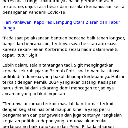
bereskalasi tinggi. Diantaranya adalah pemberantasan
terorisme, unjuk rasa besar dan masalah kemanusiaan serta
penanganan Pandemi Covid-19.
Hari Pahlawan, Kapolres Lampung Utara Ziarah dan Tabur
Bunga
“Pada saat pelaksanaan bantuan bencana baik tanah longsor,
banjir dan bencana lain, tentunya saya berikan apresiasi
karena rekan-rekan Korbrimob selalu hadir dalam waktu
cepat,” tutur Sigit.
Lebih dalam, selain tantangan tadi, Sigit mengingatkan
kepada seluruh jajaran Brimob Polri, soal dinamika situasi
politik di Indonesia yang bakal dihadapi kedepannya. Hal ini
terkait dengan Pemilu 2024 yang akan datang. Kesiapan
harus dimulai dari sekarang demi mencegah terjadinya
ancaman yang tidak diinginkan.
“Tentunya ancaman terkait masalah kamtibmas terkait
dengan kegiatan nasional maupun kinerja yang perlu
pengamanan dan pengawalan dan juga tentunya rangkaian
kegiatan politik kedepan yang tentunya akan mulai
berlangsung baik rangkaian dari Pileg, Pilkada ataupun