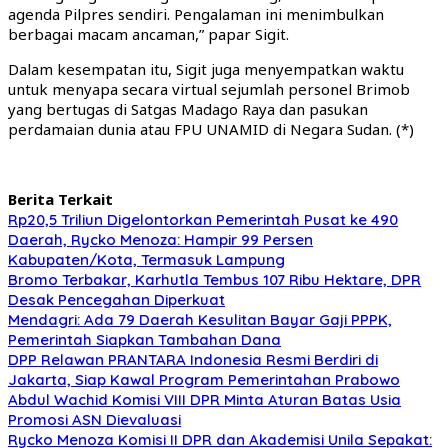
agenda Pilpres sendiri. Pengalaman ini menimbulkan
berbagai macam ancaman,” papar Sigit.
Dalam kesempatan itu, Sigit juga menyempatkan waktu
untuk menyapa secara virtual sejumlah personel Brimob
yang bertugas di Satgas Madago Raya dan pasukan
perdamaian dunia atau FPU UNAMID di Negara Sudan. (*)
Berita Terkait
Rp20,5 Triliun Digelontorkan Pemerintah Pusat ke 490
Daerah, Rycko Menoza: Hampir 99 Persen
Kabupaten/Kota, Termasuk Lampung
Bromo Terbakar, Karhutla Tembus 107 Ribu Hektare, DPR
Desak Pencegahan Diperkuat
Mendagri: Ada 79 Daerah Kesulitan Bayar Gaji PPPK,
Pemerintah Siapkan Tambahan Dana
DPP Relawan PRANTARA Indonesia Resmi Berdiri di
Jakarta, Siap Kawal Program Pemerintahan Prabowo
Abdul Wachid Komisi VIII DPR Minta Aturan Batas Usia
Promosi ASN Dievaluasi
Rycko Menoza Komisi II DPR dan Akademisi Unila Sepakat: