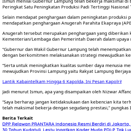
Ismun menilai Gubernur Lampung telah bekerja maksimal di b
Peringkat Satu Peningkatan Produksi Padi Tertinggi Nasional
Selain mendapat penghargaan dalam peningkatan produksi p
mendapatkan penghargaan Anugerah Parahita Ekapraya (APE
Anugerah tersebut merupakan penghargaan yang diberikan 
Kementerian/Lembaga dan Pemerintah Daerah dalam upaya m
“Gubernur dan Wakil Gubernur Lampung telah menempatkan is
dengan berkomitmen melaksanakan strategi mewujudkan kese
“Serta untuk meningkatkan kualitas sumber daya menusia mel
mewujudkan Provinsi Lampung yaitu Rakyat Lampung Berjaya,
Lantik Kabaintelkam Hingga 6 Kapolda, Ini Pesan Kapolri!
Jadi menurut Ismun, apa yang disampaikan oleh Nizwar Affandi 
“Saya berharap jangan ketidaksukaan dan kebencian kita terh
telah maksimal bekerja dengan segudang prestasi,” pungkas I
Berita Terkait
DPP Relawan PRANTARA Indonesia Resmi Berdiri di Jakarta
30 Tahun Kudatuli, Lesty Ingatkan Kader Muda PDI-P Tak L