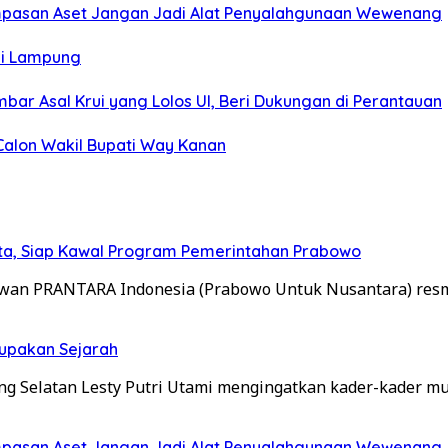
ampasan Aset Jangan Jadi Alat Penyalahgunaan Wewenang
di Lampung
ar Asal Krui yang Lolos UI, Beri Dukungan di Perantauan
alon Wakil Bupati Way Kanan
rta, Siap Kawal Program Pemerintahan Prabowo
wan PRANTARA Indonesia (Prabowo Untuk Nusantara) res
Lupakan Sejarah
 Selatan Lesty Putri Utami mengingatkan kader-kader mu
ampasan Aset Jangan Jadi Alat Penyalahgunaan Wewenang