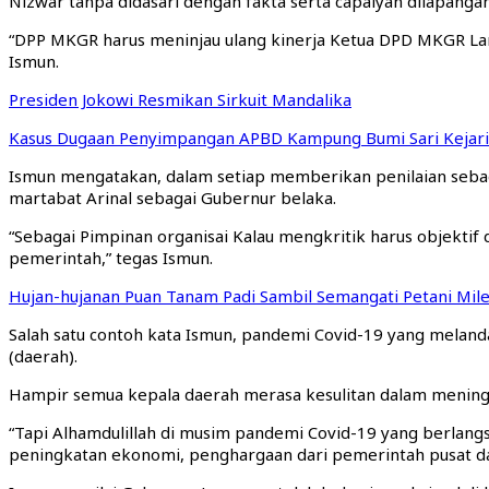
Nizwar tanpa didasari dengan fakta serta capaiyan dilapangan
“DPP MKGR harus meninjau ulang kinerja Ketua DPD MKGR Lamp
Ismun.
Presiden Jokowi Resmikan Sirkuit Mandalika
Kasus Dugaan Penyimpangan APBD Kampung Bumi Sari Kejari
Ismun mengatakan, dalam setiap memberikan penilaian sebag
martabat Arinal sebagai Gubernur belaka.
“Sebagai Pimpinan organisai Kalau mengkritik harus objektif
pemerintah,” tegas Ismun.
Hujan-hujanan Puan Tanam Padi Sambil Semangati Petani Mile
Salah satu contoh kata Ismun, pandemi Covid-19 yang melanda
(daerah).
Hampir semua kepala daerah merasa kesulitan dalam menin
“Tapi Alhamdulillah di musim pandemi Covid-19 yang berlangs
peningkatan ekonomi, penghargaan dari pemerintah pusat dan 