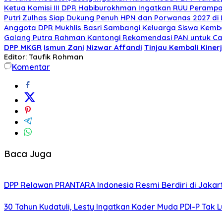
Ketua Komisi III DPR Habiburokhman Ingatkan RUU Peram
Putri Zulhas Siap Dukung Penuh HPN dan Porwanas 2027 d
Anggota DPR Mukhlis Basri Sambangi Keluarga Siswa Kembar
Galang Putra Rahman Kantongi Rekomendasi PAN untuk Ca
DPP MKGR
Ismun Zani
Nizwar Affandi
Tinjau Kembali Kiner
Editor: Taufik Rohman
Komentar
Baca Juga
DPP Relawan PRANTARA Indonesia Resmi Berdiri di Jaka
30 Tahun Kudatuli, Lesty Ingatkan Kader Muda PDI-P Tak 