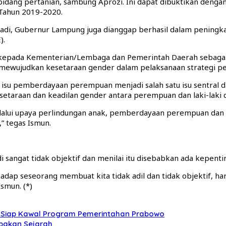
idang pertanian, sambung Aprozi. Ini dapat dibuktikan dengan
 Tahun 2019-2020.
adi, Gubernur Lampung juga dianggap berhasil dalam pening
).
kepada Kementerian/Lembaga dan Pemerintah Daerah sebagai
ewujudkan kesetaraan gender dalam pelaksanaan strategi p
u pemberdayaan perempuan menjadi salah satu isu sentral dal
taraan dan keadilan gender antara perempuan dan laki-laki 
alui upaya perlindungan anak, pemberdayaan perempuan dan kau
” tegas Ismun.
sangat tidak objektif dan menilai itu disebabkan ada kepenting
adap seseorang membuat kita tidak adil dan tidak objektif, ha
smun. (*)
, Siap Kawal Program Pemerintahan Prabowo
upakan Sejarah