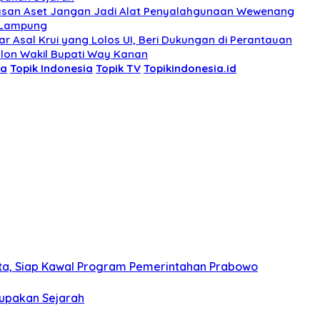
pasan Aset Jangan Jadi Alat Penyalahgunaan Wewenang
i Lampung
 Asal Krui yang Lolos UI, Beri Dukungan di Perantauan
lon Wakil Bupati Way Kanan
ja
Topik Indonesia
Topik TV
Topikindonesia.id
rta, Siap Kawal Program Pemerintahan Prabowo
Lupakan Sejarah