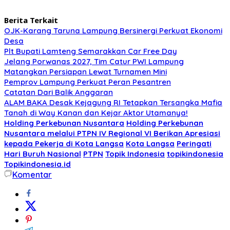
Berita Terkait
OJK-Karang Taruna Lampung Bersinergi Perkuat Ekonomi
Desa
Plt Bupati Lamteng Semarakkan Car Free Day
Jelang Porwanas 2027, Tim Catur PWI Lampung
Matangkan Persiapan Lewat Turnamen Mini
Pemprov Lampung Perkuat Peran Pesantren
Catatan Dari Balik Anggaran
ALAM BAKA Desak Kejagung RI Tetapkan Tersangka Mafia
Tanah di Way Kanan dan Kejar Aktor Utamanya!
Holding Perkebunan Nusantara
Holding Perkebunan
Nusantara melalui PTPN IV Regional VI Berikan Apresiasi
kepada Pekerja di Kota Langsa
Kota Langsa
Peringati
Hari Buruh Nasional
PTPN
Topik Indonesia
topikindonesia
Topikindonesia.id
Komentar