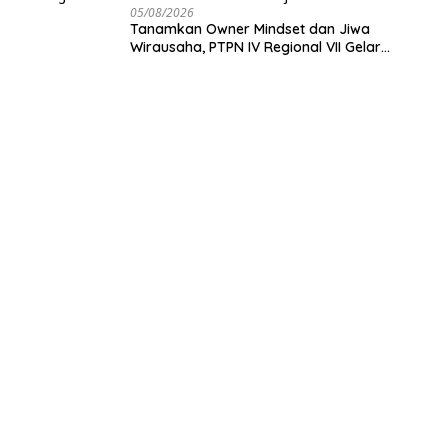
05/08/2026
Tanamkan Owner Mindset dan Jiwa
Wirausaha, PTPN IV Regional VII Gelar
“BRONDOLAN & Culture Booster” Lewat
Olahraga Bersama untuk Akselerasi Kinerja