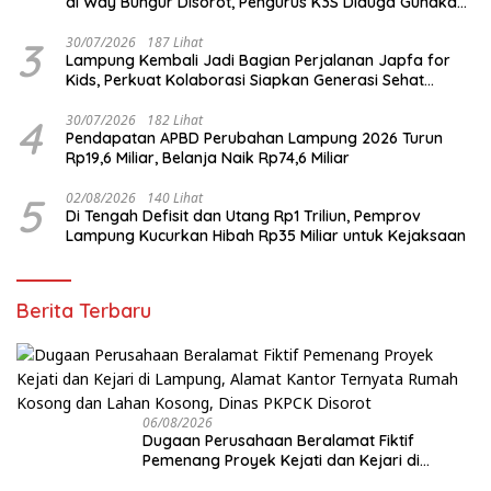
di Way Bungur Disorot, Pengurus K3S Diduga Gunakan
Keuntungan untuk Rekreasi
3
30/07/2026
187 Lihat
Lampung Kembali Jadi Bagian Perjalanan Japfa for
Kids, Perkuat Kolaborasi Siapkan Generasi Sehat
Indonesia
4
30/07/2026
182 Lihat
Pendapatan APBD Perubahan Lampung 2026 Turun
Rp19,6 Miliar, Belanja Naik Rp74,6 Miliar
5
02/08/2026
140 Lihat
Di Tengah Defisit dan Utang Rp1 Triliun, Pemprov
Lampung Kucurkan Hibah Rp35 Miliar untuk Kejaksaan
Berita Terbaru
06/08/2026
Dugaan Perusahaan Beralamat Fiktif
Pemenang Proyek Kejati dan Kejari di
Lampung, Alamat Kantor Ternyata Rumah