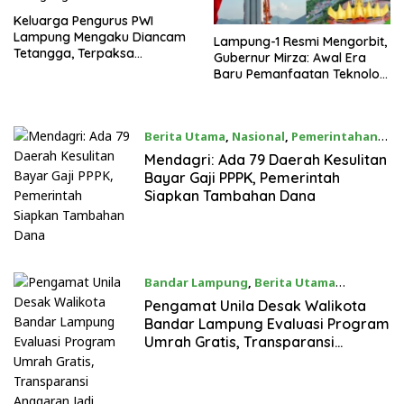
Keluarga Pengurus PWI
Lampung Mengaku Diancam
Lampung-1 Resmi Mengorbit,
Tetangga, Terpaksa
Gubernur Mirza: Awal Era
Mengungsi Dini Hari
Baru Pemanfaatan Teknologi
Antariksa untuk
Pembangunan
Berita Utama
,
Nasional
,
Pemerintahan
05/08/2026
Mendagri: Ada 79 Daerah Kesulitan
Bayar Gaji PPPK, Pemerintah
Siapkan Tambahan Dana
Bandar Lampung
,
Berita Utama
05/08/2026
Pengamat Unila Desak Walikota
Bandar Lampung Evaluasi Program
Umrah Gratis, Transparansi
Anggaran Jadi Sorotan