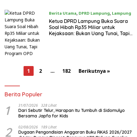
Berita Utama
,
DPRD Lampung
,
Lampung
04/08/2026
Ketua DPRD Lampung Buka Suara
Soal Hibah Rp35 Miliar untuk
Kejaksaan: Bukan Uang Tunai, Tapi
Program OPD
Paginasi
1
2
…
182
Berikutnya »
pos
Berita Populer
1
31/07/2026
328 Lihat
Dari Sebutir Telur, Harapan Itu Tumbuh di Sidomulyo
Bersama Japfa for Kids
2
02/08/2026
189 Lihat
Dugaan Pengondisian Anggaran Buku RKAS 2026/2027