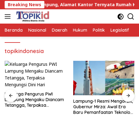
Langsung
Kejari di Lampung, Alamat Kantor Ternyata Rumah Kosong dan
Breaking News
ke
konten
Beranda
Nasional
Daerah
Hukum
Politik
Legislatif
E
topikindonesia
Keluarga Pengurus PWI
Lampung Mengaku Diancam
Lampung-1 Resmi Mengorbit,
Tetangga, Terpaksa
Gubernur Mirza: Awal Era
Mengungsi Dini Hari
Baru Pemanfaatan Teknologi
Antariksa untuk
Pembangunan