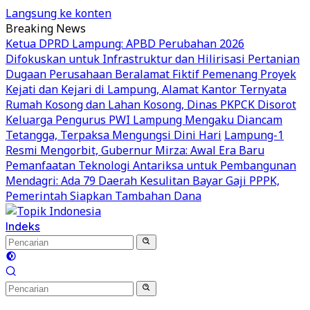
Langsung ke konten
Breaking News
Ketua DPRD Lampung: APBD Perubahan 2026
Difokuskan untuk Infrastruktur dan Hilirisasi Pertanian
Dugaan Perusahaan Beralamat Fiktif Pemenang Proyek
Kejati dan Kejari di Lampung, Alamat Kantor Ternyata
Rumah Kosong dan Lahan Kosong, Dinas PKPCK Disorot
Keluarga Pengurus PWI Lampung Mengaku Diancam
Tetangga, Terpaksa Mengungsi Dini Hari
Lampung-1
Resmi Mengorbit, Gubernur Mirza: Awal Era Baru
Pemanfaatan Teknologi Antariksa untuk Pembangunan
Mendagri: Ada 79 Daerah Kesulitan Bayar Gaji PPPK,
Pemerintah Siapkan Tambahan Dana
Indeks