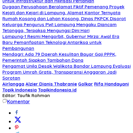
untuk Infrastruktur dan Hilirisasi Pertanian
Dugaan Perusahaan Beralamat Fiktif Pemenang Proyek
Kejati dan Kejari di Lampung, Alamat Kantor Ternyata
Rumah Kosong dan Lahan Kosong, Dinas PKPCK Disorot
Keluarga Pengurus PWI Lampung Mengaku Diancam
Tetangga, Terpaksa Mengungsi Dini Hari
Lampung-1 Resmi Mengorbit, Gubernur Mirza: Awal Era
Baru Pemanfaatan Teknologi Antariksa untuk
Pembangunan
Mendagri: Ada 79 Daerah Kesulitan Bayar Gaji PPPK,
Pemerintah Siapkan Tambahan Dana
Pengamat Unila Desak Walikota Bandar Lampung Evaluasi
Program Umrah Gratis, Transparansi Anggaran Jadi
Sorotan
Airlangga
Alzier Dianis Thabranie
Golkar
Rifa Handayani
Topik Indonesia
Topikindonesia.id
Editor: Taufik Rohman
Komentar