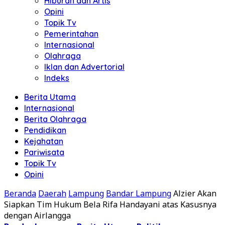
Hiburan dan Artis
Opini
Topik Tv
Pemerintahan
Internasional
Olahraga
Iklan dan Advertorial
Indeks
Berita Utama
Internasional
Berita Olahraga
Pendidikan
Kejahatan
Pariwisata
Topik Tv
Opini
Beranda
Daerah
Lampung
Bandar Lampung
Alzier Akan
Siapkan Tim Hukum Bela Rifa Handayani atas Kasusnya
dengan Airlangga