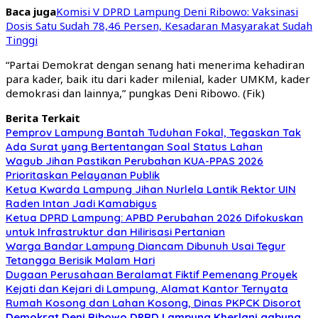
Baca juga
Komisi V DPRD Lampung Deni Ribowo: Vaksinasi
Dosis Satu Sudah 78,46 Persen, Kesadaran Masyarakat Sudah
Tinggi
“Partai Demokrat dengan senang hati menerima kehadiran
para kader, baik itu dari kader milenial, kader UMKM, kader
demokrasi dan lainnya,” pungkas Deni Ribowo. (Fik)
Berita Terkait
Pemprov Lampung Bantah Tuduhan Fokal, Tegaskan Tak
Ada Surat yang Bertentangan Soal Status Lahan
Wagub Jihan Pastikan Perubahan KUA-PPAS 2026
Prioritaskan Pelayanan Publik
Ketua Kwarda Lampung Jihan Nurlela Lantik Rektor UIN
Raden Intan Jadi Kamabigus
Ketua DPRD Lampung: APBD Perubahan 2026 Difokuskan
untuk Infrastruktur dan Hilirisasi Pertanian
Warga Bandar Lampung Diancam Dibunuh Usai Tegur
Tetangga Berisik Malam Hari
Dugaan Perusahaan Beralamat Fiktif Pemenang Proyek
Kejati dan Kejari di Lampung, Alamat Kantor Ternyata
Rumah Kosong dan Lahan Kosong, Dinas PKPCK Disorot
Demokrat
Deni Ribowo
DPRD Lampung
Kherlani gabung