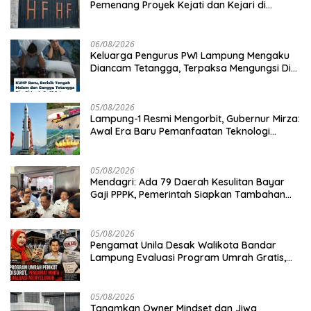
Pemenang Proyek Kejati dan Kejari di
Lampung, Alamat Kantor Ternyata Rumah
Kosong dan Lahan Kosong, Dinas PKPCK
Disorot
06/08/2026
Keluarga Pengurus PWI Lampung Mengaku
Diancam Tetangga, Terpaksa Mengungsi Dini
Hari
05/08/2026
Lampung-1 Resmi Mengorbit, Gubernur Mirza:
Awal Era Baru Pemanfaatan Teknologi
Antariksa untuk Pembangunan
05/08/2026
Mendagri: Ada 79 Daerah Kesulitan Bayar
Gaji PPPK, Pemerintah Siapkan Tambahan
Dana
05/08/2026
Pengamat Unila Desak Walikota Bandar
Lampung Evaluasi Program Umrah Gratis,
Transparansi Anggaran Jadi Sorotan
05/08/2026
Tanamkan Owner Mindset dan Jiwa