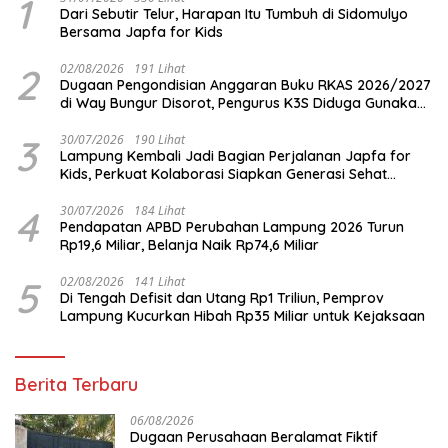
1
Dari Sebutir Telur, Harapan Itu Tumbuh di Sidomulyo
Bersama Japfa for Kids
2
02/08/2026
191 Lihat
Dugaan Pengondisian Anggaran Buku RKAS 2026/2027
di Way Bungur Disorot, Pengurus K3S Diduga Gunakan
Keuntungan untuk Rekreasi
3
30/07/2026
190 Lihat
Lampung Kembali Jadi Bagian Perjalanan Japfa for
Kids, Perkuat Kolaborasi Siapkan Generasi Sehat
Indonesia
4
30/07/2026
184 Lihat
Pendapatan APBD Perubahan Lampung 2026 Turun
Rp19,6 Miliar, Belanja Naik Rp74,6 Miliar
5
02/08/2026
141 Lihat
Di Tengah Defisit dan Utang Rp1 Triliun, Pemprov
Lampung Kucurkan Hibah Rp35 Miliar untuk Kejaksaan
Berita Terbaru
06/08/2026
Dugaan Perusahaan Beralamat Fiktif