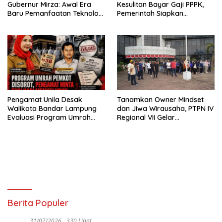
Gubernur Mirza: Awal Era
Kesulitan Bayar Gaji PPPK,
Baru Pemanfaatan Teknologi
Pemerintah Siapkan
Antariksa untuk
Tambahan Dana
Pembangunan
Pengamat Unila Desak
Tanamkan Owner Mindset
Walikota Bandar Lampung
dan Jiwa Wirausaha, PTPN IV
Evaluasi Program Umrah
Regional VII Gelar
Gratis, Transparansi
“BRONDOLAN & Culture
Anggaran Jadi Sorotan
Booster” Lewat Olahraga
Bersama untuk Akselerasi
Kinerja
Berita Populer
31/07/2026
330 Lihat