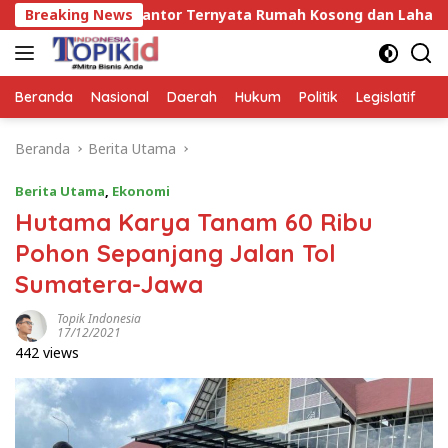
Langsung
ata Rumah Kosong dan Lahan Kosong, Dinas PKPCK Disorot
Breaking News
ke
konten
Beranda
Nasional
Daerah
Hukum
Politik
Legislatif
E
Beranda
Berita Utama
Berita Utama
,
Ekonomi
Hutama Karya Tanam 60 Ribu
Pohon Sepanjang Jalan Tol
Sumatera-Jawa
Topik Indonesia
17/12/2021
442 views