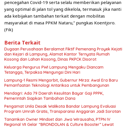
pencegahan Covid-19 serta selalu memberikan pelayanan
yang optimal di jalan tol yang dikelola, termasuk jika nanti
ada kebijakan tambahan terkait dengan mobilitas
masyarakat di masa PPKM Nataru,” pungkas Koentjoro.
(Fik)
Berita Terkait
Dugaan Perusahaan Beralamat Fiktif Pemenang Proyek Kejati
dan Kejari di Lampung, Alamat Kantor Ternyata Rumah
Kosong dan Lahan Kosong, Dinas PKPCK Disorot
Keluarga Pengurus PWI Lampung Mengaku Diancam
Tetangga, Terpaksa Mengungsi Dini Hari
Lampung-1 Resmi Mengorbit, Gubernur Mirza: Awal Era Baru
Pemanfaatan Teknologi Antariksa untuk Pembangunan
Mendagri: Ada 79 Daerah Kesulitan Bayar Gaji PPPK,
Pemerintah Siapkan Tambahan Dana
Pengamat Unila Desak Walikota Bandar Lampung Evaluasi
Program Umrah Gratis, Transparansi Anggaran Jadi Sorotan
Tanamkan Owner Mindset dan Jiwa Wirausaha, PTPN IV
Regional VII Gelar “BRONDOLAN & Culture Booster” Lewat