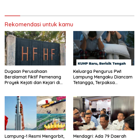
Anggaran Jadi Sorotan
Booster” Lewat Olahraga
Bersama untuk Akselerasi
Kinerja
Rekomendasi untuk kamu
Dugaan Perusahaan
Keluarga Pengurus PWI
Beralamat Fiktif Pemenang
Lampung Mengaku Diancam
Proyek Kejati dan Kejari di
Tetangga, Terpaksa
Lampung, Alamat Kantor
Mengungsi Dini Hari
Ternyata Rumah Kosong dan
Lahan Kosong, Dinas PKPCK
Disorot
Lampung-1 Resmi Mengorbit,
Mendagri: Ada 79 Daerah