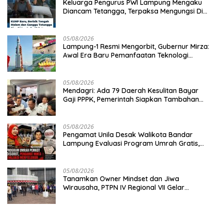
Keluarga Pengurus PWI Lampung Mengaku
Diancam Tetangga, Terpaksa Mengungsi Dini
Hari
05/08/2026
Lampung-1 Resmi Mengorbit, Gubernur Mirza:
Awal Era Baru Pemanfaatan Teknologi
Antariksa untuk Pembangunan
05/08/2026
Mendagri: Ada 79 Daerah Kesulitan Bayar
Gaji PPPK, Pemerintah Siapkan Tambahan
Dana
05/08/2026
Pengamat Unila Desak Walikota Bandar
Lampung Evaluasi Program Umrah Gratis,
Transparansi Anggaran Jadi Sorotan
05/08/2026
Tanamkan Owner Mindset dan Jiwa
Wirausaha, PTPN IV Regional VII Gelar
“BRONDOLAN & Culture Booster” Lewat
Olahraga Bersama untuk Akselerasi Kinerja