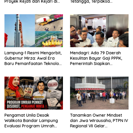
Proyek Kejati dan Kejari di
Tetangga, Terpaksa
Lampung, Alamat Kantor
Mengungsi Dini Hari
Ternyata Rumah Kosong dan
Lahan Kosong, Dinas PKPCK
Disorot
Lampung-1 Resmi Mengorbit,
Mendagri: Ada 79 Daerah
Gubernur Mirza: Awal Era
Kesulitan Bayar Gaji PPPK,
Baru Pemanfaatan Teknologi
Pemerintah Siapkan
Antariksa untuk
Tambahan Dana
Pembangunan
Pengamat Unila Desak
Tanamkan Owner Mindset
Walikota Bandar Lampung
dan Jiwa Wirausaha, PTPN IV
Evaluasi Program Umrah
Regional VII Gelar
Gratis, Transparansi
“BRONDOLAN & Culture