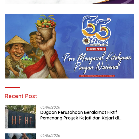
Recent Post
06/08/2026
Dugaan Perusahaan Beralamat Fiktif
Pemenang Proyek Kejati dan Kejari di
Lampung, Alamat Kantor Ternyata Rumah
Kosong dan Lahan Kosong, Dinas PKPCK
Disorot
06/08/2026