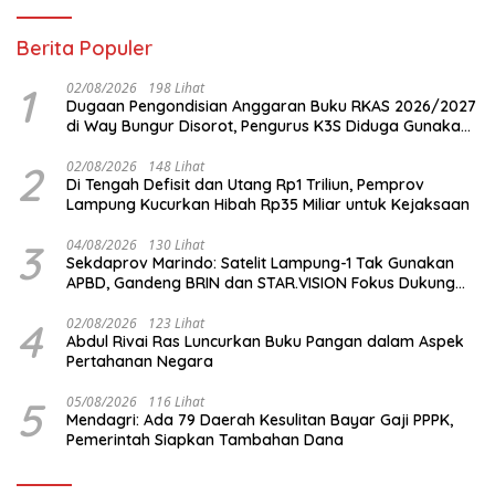
Berita Populer
1
02/08/2026
198 Lihat
Dugaan Pengondisian Anggaran Buku RKAS 2026/2027
di Way Bungur Disorot, Pengurus K3S Diduga Gunakan
Keuntungan untuk Rekreasi
2
02/08/2026
148 Lihat
Di Tengah Defisit dan Utang Rp1 Triliun, Pemprov
Lampung Kucurkan Hibah Rp35 Miliar untuk Kejaksaan
3
04/08/2026
130 Lihat
Sekdaprov Marindo: Satelit Lampung-1 Tak Gunakan
APBD, Gandeng BRIN dan STAR.VISION Fokus Dukung
Pembangunan Berbasis Data
4
02/08/2026
123 Lihat
Abdul Rivai Ras Luncurkan Buku Pangan dalam Aspek
Pertahanan Negara
5
05/08/2026
116 Lihat
Mendagri: Ada 79 Daerah Kesulitan Bayar Gaji PPPK,
Pemerintah Siapkan Tambahan Dana