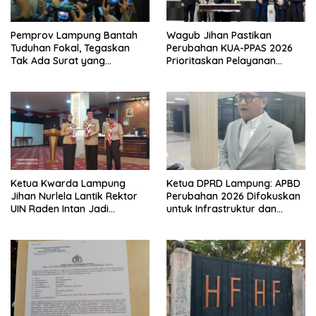
Pemprov Lampung Bantah
Wagub Jihan Pastikan
Tuduhan Fokal, Tegaskan
Perubahan KUA-PPAS 2026
Tak Ada Surat yang
Prioritaskan Pelayanan
Bertentangan Soal Status
Publik
Lahan
Ketua Kwarda Lampung
Ketua DPRD Lampung: APBD
Jihan Nurlela Lantik Rektor
Perubahan 2026 Difokuskan
UIN Raden Intan Jadi
untuk Infrastruktur dan
Kamabigus
Hilirisasi Pertanian