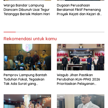
Warga Bandar Lampung
Dugaan Perusahaan
Diancam Dibunuh Usai Tegur
Beralamat Fiktif Pemenang
Tetangga Berisik Malam Hari
Proyek Kejati dan Kejari di
Lampung, Alamat Kantor
Ternyata Rumah Kosong dan
Lahan Kosong, Dinas PKPCK
Disorot
Rekomendasi untuk kamu
Pemprov Lampung Bantah
Wagub Jihan Pastikan
Tuduhan Fokal, Tegaskan
Perubahan KUA-PPAS 2026
Tak Ada Surat yang
Prioritaskan Pelayanan
Bertentangan Soal Status
Publik
Lahan