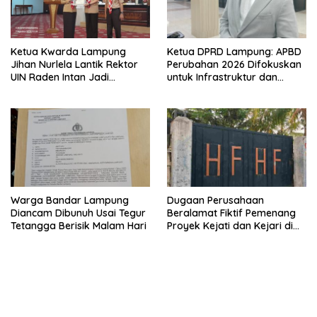
Ketua Kwarda Lampung
Ketua DPRD Lampung: APBD
Jihan Nurlela Lantik Rektor
Perubahan 2026 Difokuskan
UIN Raden Intan Jadi
untuk Infrastruktur dan
Kamabigus
Hilirisasi Pertanian
Warga Bandar Lampung
Dugaan Perusahaan
Diancam Dibunuh Usai Tegur
Beralamat Fiktif Pemenang
Tetangga Berisik Malam Hari
Proyek Kejati dan Kejari di
Lampung, Alamat Kantor
Ternyata Rumah Kosong dan
Lahan Kosong, Dinas PKPCK
Disorot