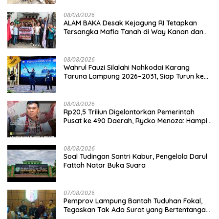
08/08/2026
ALAM BAKA Desak Kejagung RI Tetapkan
Tersangka Mafia Tanah di Way Kanan dan
Kejar Aktor Utamanya!
08/08/2026
Wahrul Fauzi Silalahi Nahkodai Karang
Taruna Lampung 2026–2031, Siap Turun ke
Desa
08/08/2026
Rp20,5 Triliun Digelontorkan Pemerintah
Pusat ke 490 Daerah, Rycko Menoza: Hampir
99 Persen Kabupaten/Kota, Termasuk
Lampung
08/08/2026
Soal Tudingan Santri Kabur, Pengelola Darul
Fattah Natar Buka Suara
07/08/2026
Pemprov Lampung Bantah Tuduhan Fokal,
Tegaskan Tak Ada Surat yang Bertentangan
Soal Status Lahan