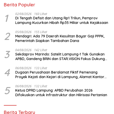
Berita Populer
1
02/08/2026
160 Lihat
Di Tengah Defisit dan Utang Rp1 Triliun, Pemprov
Lampung Kucurkan Hibah Rp35 Miliar untuk Kejaksaan
2
05/08/2026
155 Lihat
Mendagri: Ada 79 Daerah Kesulitan Bayar Gaji PPPK,
Pemerintah Siapkan Tambahan Dana
3
04/08/2026
142 Lihat
Sekdaprov Marindo: Satelit Lampung-1 Tak Gunakan
APBD, Gandeng BRIN dan STAR.VISION Fokus Dukung
Pembangunan Berbasis Data
4
06/08/2026
133 Lihat
Dugaan Perusahaan Beralamat Fiktif Pemenang
Proyek Kejati dan Kejari di Lampung, Alamat Kantor
Ternyata Rumah Kosong dan Lahan Kosong, Dinas
PKPCK Disorot
5
06/08/2026
132 Lihat
Ketua DPRD Lampung: APBD Perubahan 2026
Difokuskan untuk Infrastruktur dan Hilirisasi Pertanian
Berita Terbaru