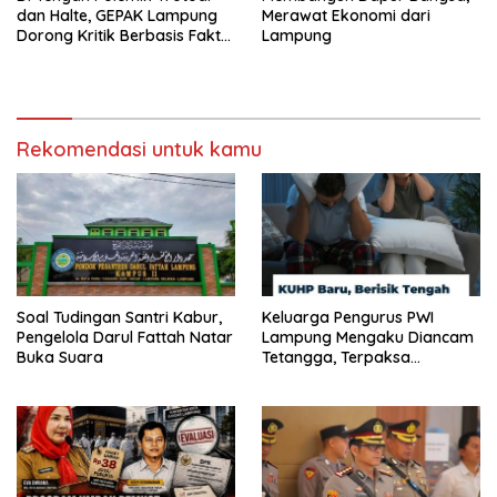
dan Halte, GEPAK Lampung
Merawat Ekonomi dari
Dorong Kritik Berbasis Fakta
Lampung
dan Solusi
Rekomendasi untuk kamu
Soal Tudingan Santri Kabur,
Keluarga Pengurus PWI
Pengelola Darul Fattah Natar
Lampung Mengaku Diancam
Buka Suara
Tetangga, Terpaksa
Mengungsi Dini Hari