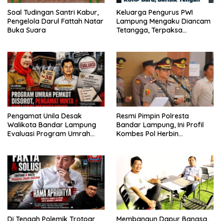
Soal Tudingan Santri Kabur,
Keluarga Pengurus PWI
Pengelola Darul Fattah Natar
Lampung Mengaku Diancam
Buka Suara
Tetangga, Terpaksa
Mengungsi Dini Hari
Pengamat Unila Desak
Resmi Pimpin Polresta
Walikota Bandar Lampung
Bandar Lampung, Ini Profil
Evaluasi Program Umrah
Kombes Pol Herbin
Gratis, Transparansi
Garbawiyata J. Sianipar
Anggaran Jadi Sorotan
Di Tengah Polemik Trotoar
Membangun Dapur Bangsa,