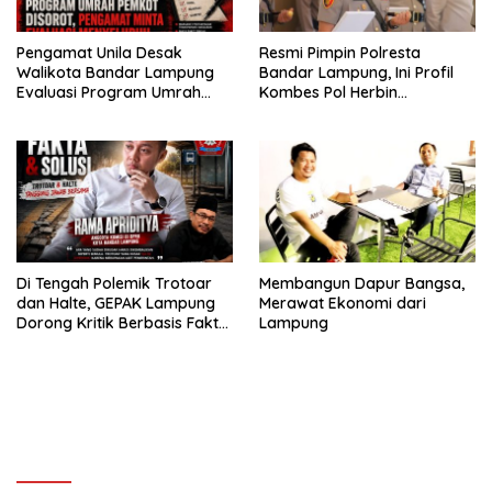
Pengamat Unila Desak
Resmi Pimpin Polresta
Walikota Bandar Lampung
Bandar Lampung, Ini Profil
Evaluasi Program Umrah
Kombes Pol Herbin
Gratis, Transparansi
Garbawiyata J. Sianipar
Anggaran Jadi Sorotan
Di Tengah Polemik Trotoar
Membangun Dapur Bangsa,
dan Halte, GEPAK Lampung
Merawat Ekonomi dari
Dorong Kritik Berbasis Fakta
Lampung
dan Solusi