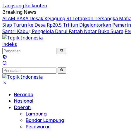
Langsung ke konten
Breaking News
ALAM BAKA Desak Kejagung RI Tetapkan Tersangka Mafia 
Siap Turun ke Desa
Rp20,5 Triliun Digelontorkan Pemeri
Santri Kabur, Pengelola Darul Fattah Natar Buka Suara
Pe
Indeks
Beranda
Nasional
Daerah
Lampung
Bandar Lampung
Pesawaran