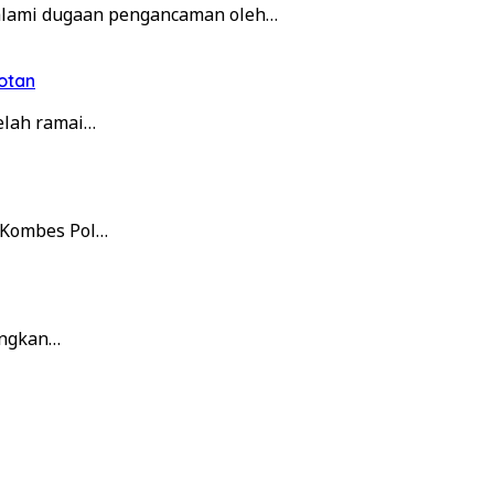
alami dugaan pengancaman oleh…
otan
elah ramai…
. Kombes Pol…
angkan…