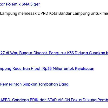
ar Polemik SMA Siger
 Lampung mendesak DPRD Kota Bandar Lampung untuk me
7 di Way Bungur Disorot, Pengurus K3S Diduga Gunakan 
ampung Kucurkan Hibah Rp35 Miliar untuk Kejaksaan
K, Pemerintah Siapkan Tambahan Dana
n APBD, Gandeng BRIN dan STAR.VISION Fokus Dukung Pem