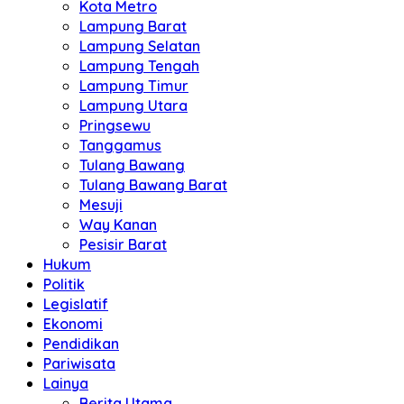
Kota Metro
Lampung Barat
Lampung Selatan
Lampung Tengah
Lampung Timur
Lampung Utara
Pringsewu
Tanggamus
Tulang Bawang
Tulang Bawang Barat
Mesuji
Way Kanan
Pesisir Barat
Hukum
Politik
Legislatif
Ekonomi
Pendidikan
Pariwisata
Lainya
Berita Utama