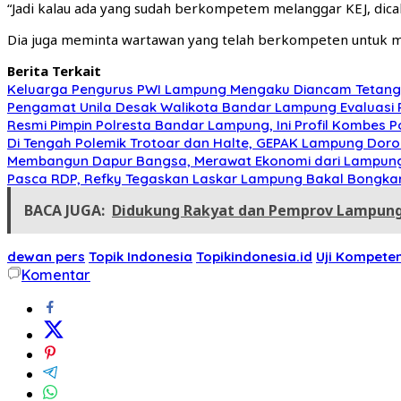
“Jadi kalau ada yang sudah berkompetem melanggar KEJ, dicabut
Dia juga meminta wartawan yang telah berkompeten untuk men
Berita Terkait
Keluarga Pengurus PWI Lampung Mengaku Diancam Tetangga
Pengamat Unila Desak Walikota Bandar Lampung Evaluasi 
Resmi Pimpin Polresta Bandar Lampung, Ini Profil Kombes Po
Di Tengah Polemik Trotoar dan Halte, GEPAK Lampung Dorong
Membangun Dapur Bangsa, Merawat Ekonomi dari Lampun
Pasca RDP, Refky Tegaskan Laskar Lampung Bakal Bongkar
BACA JUGA:
Didukung Rakyat dan Pemprov Lampung:
dewan pers
Topik Indonesia
Topikindonesia.id
Uji Kompete
Komentar