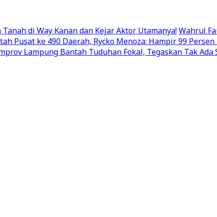
Tanah di Way Kanan dan Kejar Aktor Utamanya!
Wahrul Fa
ntah Pusat ke 490 Daerah, Rycko Menoza: Hampir 99 Pers
mprov Lampung Bantah Tuduhan Fokal, Tegaskan Tak Ada S