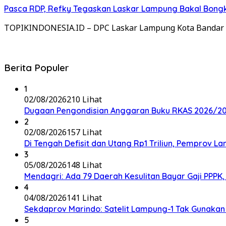
Pasca RDP, Refky Tegaskan Laskar Lampung Bakal Bongk
TOPIKINDONESIA.ID – DPC Laskar Lampung Kota Bandar
Berita Populer
1
02/08/2026
210 Lihat
Dugaan Pengondisian Anggaran Buku RKAS 2026/202
2
02/08/2026
157 Lihat
Di Tengah Defisit dan Utang Rp1 Triliun, Pemprov L
3
05/08/2026
148 Lihat
Mendagri: Ada 79 Daerah Kesulitan Bayar Gaji PPP
4
04/08/2026
141 Lihat
Sekdaprov Marindo: Satelit Lampung-1 Tak Gunaka
5