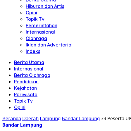
Hiburan dan Artis
Opini
Topik Tv
Pemerintahan
Internasional
Olahraga
Iklan dan Advertorial
Indeks
Berita Utama
Internasional
Berita Olahraga
Pendidikan
Kejahatan
Pariwisata
Topik Tv
Opini
Beranda
Daerah
Lampung
Bandar Lampung
33 Peserta 
Bandar Lampung