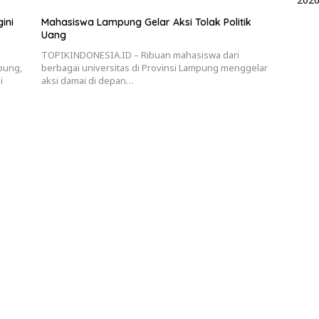
ini
Mahasiswa Lampung Gelar Aksi Tolak Politik
Uang
TOPIKINDONESIA.ID – Ribuan mahasiswa dari
pung,
berbagai universitas di Provinsi Lampung menggelar
i
aksi damai di depan…