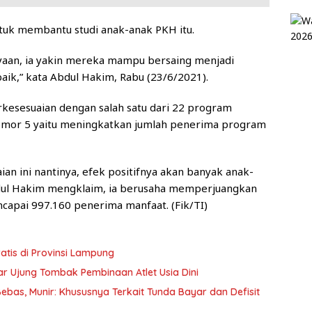
uk membantu studi anak-anak PKH itu.
ayaan, ia yakin mereka mampu bersaing menjadi
aik,” kata Abdul Hakim, Rabu (23/6/2021).
rkesesuaian dengan salah satu dari 22 program
nomor 5 yaitu meningkatkan jumlah penerima program
an ini nantinya, efek positifnya akan banyak anak-
Abdul Hakim mengklaim, ia berusaha memperjuangkan
apai 997.160 penerima manfaat. (Fik/TI)
ratis di Provinsi Lampung
ar Ujung Tombak Pembinaan Atlet Usia Dini
as, Munir: Khususnya Terkait Tunda Bayar dan Defisit