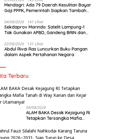
Mendagri: Ada 79 Daerah Kesulitan Bayar
Gaji PPPK, Pemerintah Siapkan Tambahan
Dana
04/08/2026
141 Lihat
Sekdaprov Marindo: Satelit Lampung-1
Tak Gunakan APBD, Gandeng BRIN dan
STAR.VISION Fokus Dukung Pembangunan
Berbasis Data
02/08/2026
131 Lihat
Abdul Rivai Ras Luncurkan Buku Pangan
dalam Aspek Pertahanan Negara
ita Terbaru
08/08/2026
ALAM BAKA Desak Kejagung RI
Tetapkan Tersangka Mafia
Tanah di Way Kanan dan Kejar
Aktor Utamanya!