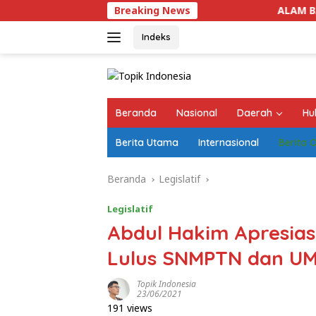
Langsung
Breaking News
ALAM BAKA Desak Ke
ke
konten
Indeks
Beranda
Nasional
Daerah
Hu
Berita Utama
Internasional
Berita 
Beranda
Legislatif
Legislatif
Abdul Hakim Apresia
Lulus SNMPTN dan U
Topik Indonesia
23/06/2021
191 views