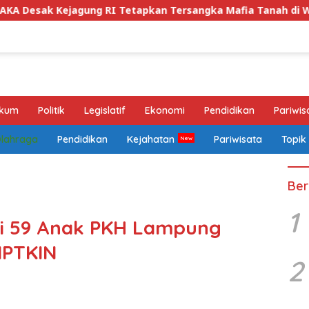
jagung RI Tetapkan Tersangka Mafia Tanah di Way Kanan da
kum
Politik
Legislatif
Ekonomi
Pendidikan
Pariwis
Olahraga
Pendidikan
Kejahatan
Pariwisata
Topik
Ber
1
si 59 Anak PKH Lampung
MPTKIN
2