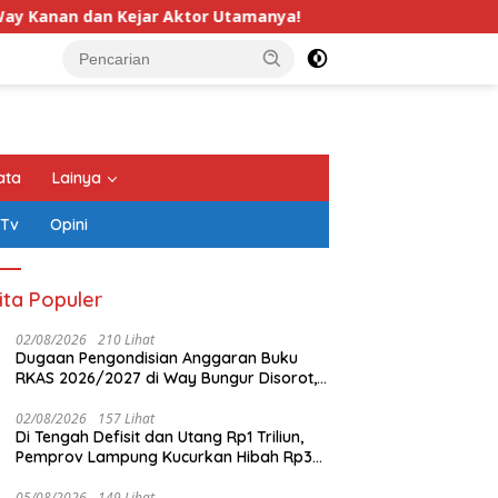
n Kejar Aktor Utamanya!
Wahrul Fauzi Silalahi Nahko
ata
Lainya
 Tv
Opini
ita Populer
02/08/2026
210 Lihat
Dugaan Pengondisian Anggaran Buku
RKAS 2026/2027 di Way Bungur Disorot,
Pengurus K3S Diduga Gunakan
Keuntungan untuk Rekreasi
02/08/2026
157 Lihat
Di Tengah Defisit dan Utang Rp1 Triliun,
Pemprov Lampung Kucurkan Hibah Rp35
Miliar untuk Kejaksaan
05/08/2026
149 Lihat