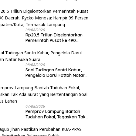
2026–2031, Siap Turun ke Desa
08/08/2026
Rp20,5 Triliun Digelontorkan
Pemerintah Pusat ke 490
Daerah, Rycko Menoza: Hampir
99 Persen Kabupaten/Kota,
Termasuk Lampung
08/08/2026
Soal Tudingan Santri Kabur,
Pengelola Darul Fattah Natar
Buka Suara
07/08/2026
Pemprov Lampung Bantah
Tuduhan Fokal, Tegaskan Tak
Ada Surat yang Bertentangan
Soal Status Lahan