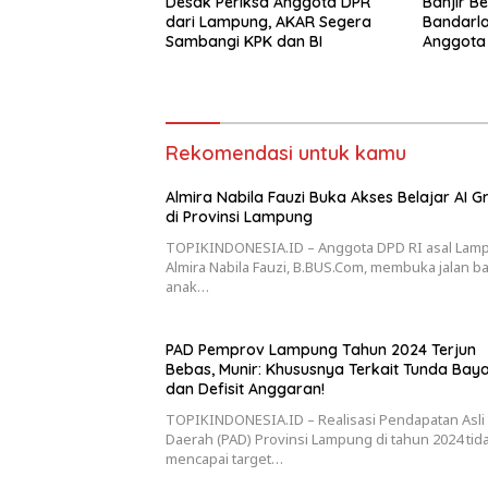
Desak Periksa Anggota DPR
Banjir B
dari Lampung, AKAR Segera
Bandarla
Sambangi KPK dan BI
Anggota
SZP Ter
Rekomendasi untuk kamu
Almira Nabila Fauzi Buka Akses Belajar AI Gr
di Provinsi Lampung
TOPIKINDONESIA.ID – Anggota DPD RI asal Lam
Almira Nabila Fauzi, B.BUS.Com, membuka jalan ba
anak…
PAD Pemprov Lampung Tahun 2024 Terjun
Bebas, Munir: Khususnya Terkait Tunda Bay
dan Defisit Anggaran!
TOPIKINDONESIA.ID – Realisasi Pendapatan Asli
Daerah (PAD) Provinsi Lampung di tahun 2024 tid
mencapai target…