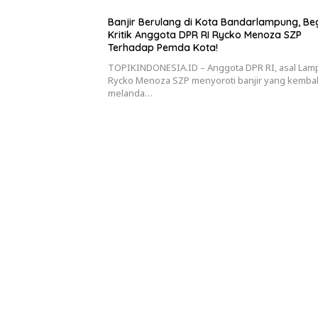
Banjir Berulang di Kota Bandarlampung, Beg
Kritik Anggota DPR RI Rycko Menoza SZP
Terhadap Pemda Kota!
TOPIKINDONESIA.ID – Anggota DPR RI, asal Lam
Rycko Menoza SZP menyoroti banjir yang kembal
melanda…