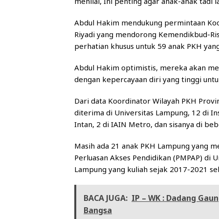
menilai, Ini penting agar anak-anak tadi l
Abdul Hakim mendukung permintaan Koor
Riyadi yang mendorong Kemendikbud-Ri
perhatian khusus untuk 59 anak PKH yang d
Abdul Hakim optimistis, mereka akan men
dengan kepercayaan diri yang tinggi un
Dari data Koordinator Wilayah PKH Provi
diterima di Universitas Lampung, 12 di In
Intan, 2 di IAIN Metro, dan sisanya di b
Masih ada 21 anak PKH Lampung yang men
Perluasan Akses Pendidikan (PMPAP) di U
Lampung yang kuliah sejak 2017-2021 se
BACA JUGA:
IP – WK : Dadang Gau
Bangsa