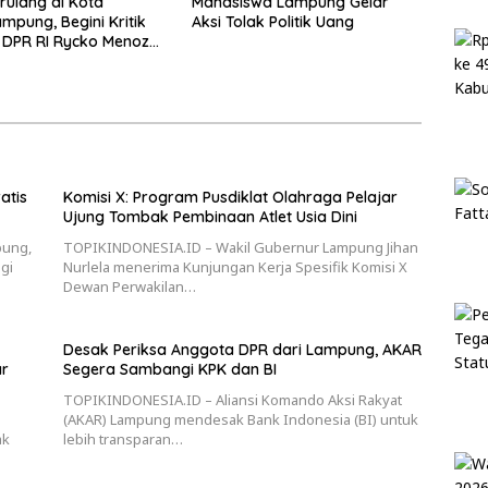
erulang di Kota
Mahasiswa Lampung Gelar
mpung, Begini Kritik
Aksi Tolak Politik Uang
 DPR RI Rycko Menoza
hadap Pemda Kota!
atis
Komisi X: Program Pusdiklat Olahraga Pelajar
Ujung Tombak Pembinaan Atlet Usia Dini
pung,
TOPIKINDONESIA.ID – Wakil Gubernur Lampung Jihan
gi
Nurlela menerima Kunjungan Kerja Spesifik Komisi X
Dewan Perwakilan…
Desak Periksa Anggota DPR dari Lampung, AKAR
ar
Segera Sambangi KPK dan BI
TOPIKINDONESIA.ID – Aliansi Komando Aksi Rakyat
(AKAR) Lampung mendesak Bank Indonesia (BI) untuk
ak
lebih transparan…