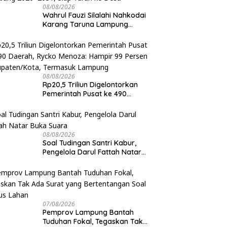
08/08/2026
Wahrul Fauzi Silalahi Nahkodai
Karang Taruna Lampung
2026–2031, Siap Turun ke Desa
08/08/2026
Rp20,5 Triliun Digelontorkan
Pemerintah Pusat ke 490
Daerah, Rycko Menoza: Hampir
99 Persen Kabupaten/Kota,
Termasuk Lampung
08/08/2026
Soal Tudingan Santri Kabur,
Pengelola Darul Fattah Natar
Buka Suara
07/08/2026
Pemprov Lampung Bantah
Tuduhan Fokal, Tegaskan Tak