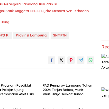
 AKAR Segera Sambangi KPK dan BI
gini Kritik Anggota DPR RI Rycko Menoza SZP Terhadap
k Uang
DPD RI
Provinsi Lampung
SNMPTN
Rec
: Program Pusdiklat
PAD Pemprov Lampung Tahun
 Pelajar Ujung
2024 Terjun Bebas, Munir:
embinaan Atlet Usia
Khususnya Terkait Tunda
Bayar dan Defisit Anggaran!