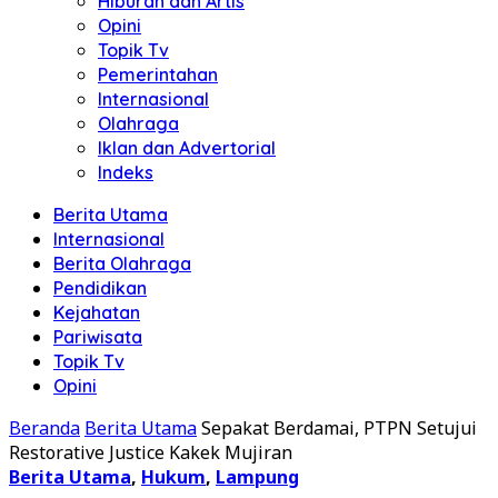
Hiburan dan Artis
Opini
Topik Tv
Pemerintahan
Internasional
Olahraga
Iklan dan Advertorial
Indeks
Berita Utama
Internasional
Berita Olahraga
Pendidikan
Kejahatan
Pariwisata
Topik Tv
Opini
Beranda
Berita Utama
Sepakat Berdamai, PTPN Setujui
Restorative Justice Kakek Mujiran
Berita Utama
,
Hukum
,
Lampung