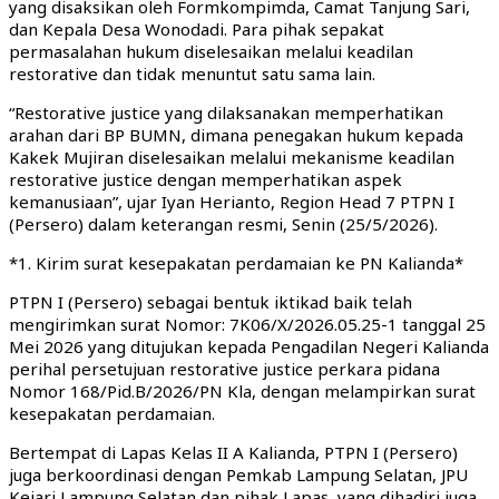
yang disaksikan oleh Formkompimda, Camat Tanjung Sari,
dan Kepala Desa Wonodadi. Para pihak sepakat
permasalahan hukum diselesaikan melalui keadilan
restorative dan tidak menuntut satu sama lain.
“Restorative justice yang dilaksanakan memperhatikan
arahan dari BP BUMN, dimana penegakan hukum kepada
Kakek Mujiran diselesaikan melalui mekanisme keadilan
restorative justice dengan memperhatikan aspek
kemanusiaan”, ujar Iyan Herianto, Region Head 7 PTPN I
(Persero) dalam keterangan resmi, Senin (25/5/2026).
*1. Kirim surat kesepakatan perdamaian ke PN Kalianda*
PTPN I (Persero) sebagai bentuk iktikad baik telah
mengirimkan surat Nomor: 7K06/X/2026.05.25-1 tanggal 25
Mei 2026 yang ditujukan kepada Pengadilan Negeri Kalianda
perihal persetujuan restorative justice perkara pidana
Nomor 168/Pid.B/2026/PN Kla, dengan melampirkan surat
kesepakatan perdamaian.
Bertempat di Lapas Kelas II A Kalianda, PTPN I (Persero)
juga berkoordinasi dengan Pemkab Lampung Selatan, JPU
Kejari Lampung Selatan dan pihak Lapas, yang dihadiri juga