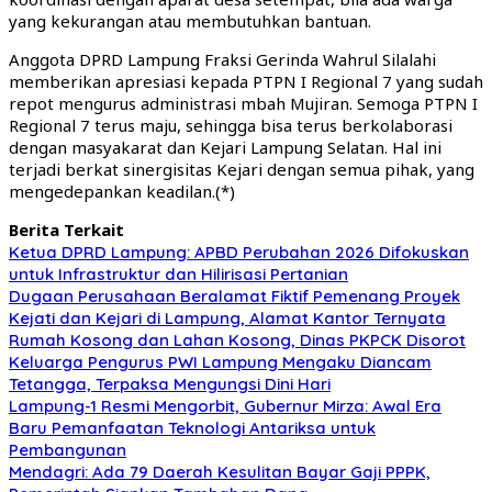
yang kekurangan atau membutuhkan bantuan.
Anggota DPRD Lampung Fraksi Gerinda Wahrul Silalahi
memberikan apresiasi kepada PTPN I Regional 7 yang sudah
repot mengurus administrasi mbah Mujiran. Semoga PTPN I
Regional 7 terus maju, sehingga bisa terus berkolaborasi
dengan masyakarat dan Kejari Lampung Selatan. Hal ini
terjadi berkat sinergisitas Kejari dengan semua pihak, yang
mengedepankan keadilan.(*)
Berita Terkait
Ketua DPRD Lampung: APBD Perubahan 2026 Difokuskan
untuk Infrastruktur dan Hilirisasi Pertanian
Dugaan Perusahaan Beralamat Fiktif Pemenang Proyek
Kejati dan Kejari di Lampung, Alamat Kantor Ternyata
Rumah Kosong dan Lahan Kosong, Dinas PKPCK Disorot
Keluarga Pengurus PWI Lampung Mengaku Diancam
Tetangga, Terpaksa Mengungsi Dini Hari
Lampung-1 Resmi Mengorbit, Gubernur Mirza: Awal Era
Baru Pemanfaatan Teknologi Antariksa untuk
Pembangunan
Mendagri: Ada 79 Daerah Kesulitan Bayar Gaji PPPK,