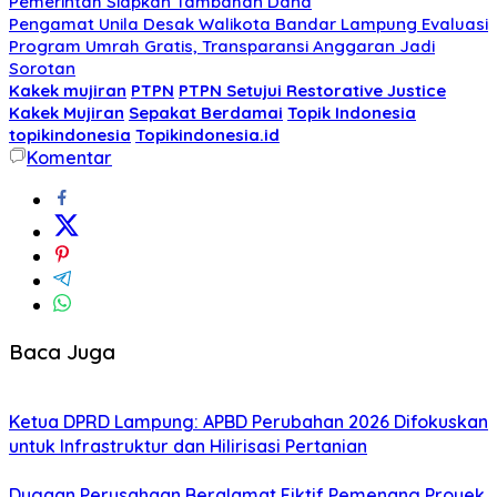
Pemerintah Siapkan Tambahan Dana
Pengamat Unila Desak Walikota Bandar Lampung Evaluasi
Program Umrah Gratis, Transparansi Anggaran Jadi
Sorotan
Kakek mujiran
PTPN
PTPN Setujui Restorative Justice
Kakek Mujiran
Sepakat Berdamai
Topik Indonesia
topikindonesia
Topikindonesia.id
Komentar
Baca Juga
Ketua DPRD Lampung: APBD Perubahan 2026 Difokuskan
untuk Infrastruktur dan Hilirisasi Pertanian
Dugaan Perusahaan Beralamat Fiktif Pemenang Proyek