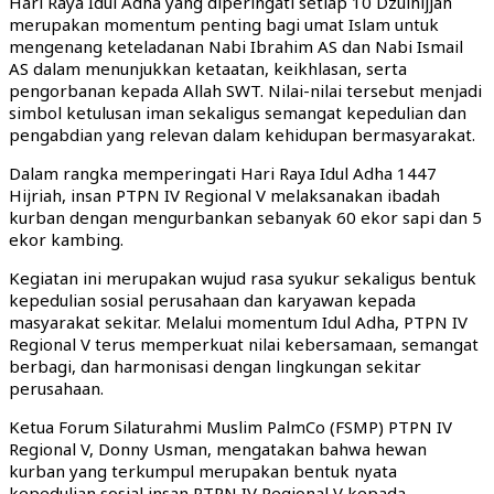
Hari Raya Idul Adha yang diperingati setiap 10 Dzulhijjah
merupakan momentum penting bagi umat Islam untuk
mengenang keteladanan Nabi Ibrahim AS dan Nabi Ismail
AS dalam menunjukkan ketaatan, keikhlasan, serta
pengorbanan kepada Allah SWT. Nilai-nilai tersebut menjadi
simbol ketulusan iman sekaligus semangat kepedulian dan
pengabdian yang relevan dalam kehidupan bermasyarakat.
Dalam rangka memperingati Hari Raya Idul Adha 1447
Hijriah, insan PTPN IV Regional V melaksanakan ibadah
kurban dengan mengurbankan sebanyak 60 ekor sapi dan 5
ekor kambing.
Kegiatan ini merupakan wujud rasa syukur sekaligus bentuk
kepedulian sosial perusahaan dan karyawan kepada
masyarakat sekitar. Melalui momentum Idul Adha, PTPN IV
Regional V terus memperkuat nilai kebersamaan, semangat
berbagi, dan harmonisasi dengan lingkungan sekitar
perusahaan.
Ketua Forum Silaturahmi Muslim PalmCo (FSMP) PTPN IV
Regional V, Donny Usman, mengatakan bahwa hewan
kurban yang terkumpul merupakan bentuk nyata
kepedulian sosial insan PTPN IV Regional V kepada