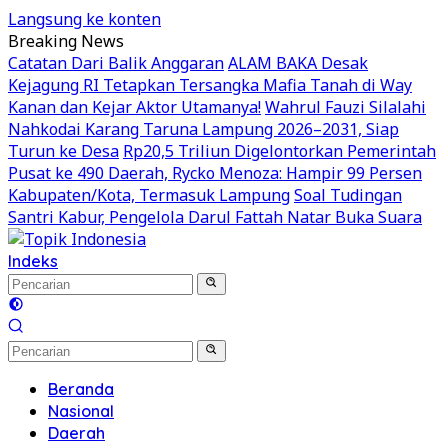
Langsung ke konten
Breaking News
Catatan Dari Balik Anggaran
ALAM BAKA Desak
Kejagung RI Tetapkan Tersangka Mafia Tanah di Way
Kanan dan Kejar Aktor Utamanya!
Wahrul Fauzi Silalahi
Nahkodai Karang Taruna Lampung 2026–2031, Siap
Turun ke Desa
Rp20,5 Triliun Digelontorkan Pemerintah
Pusat ke 490 Daerah, Rycko Menoza: Hampir 99 Persen
Kabupaten/Kota, Termasuk Lampung
Soal Tudingan
Santri Kabur, Pengelola Darul Fattah Natar Buka Suara
Indeks
Beranda
Nasional
Daerah