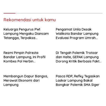
Rekomendasi untuk kamu
Keluarga Pengurus PWI
Pengamat Unila Desak
Lampung Mengaku Diancam
Walikota Bandar Lampung
Tetangga, Terpaksa
Evaluasi Program Umrah
Mengungsi Dini Hari
Gratis, Transparansi
Anggaran Jadi Sorotan
Resmi Pimpin Polresta
Di Tengah Polemik Trotoar
Bandar Lampung, Ini Profil
dan Halte, GEPAK Lampung
Kombes Pol Herbin
Dorong Kritik Berbasis Fakta
Garbawiyata J. Sianipar
dan Solusi
Membangun Dapur Bangsa,
Pasca RDP, Refky Tegaskan
Merawat Ekonomi dari
Laskar Lampung Bakal
Lampung
Bongkar Polemik SMA Siger