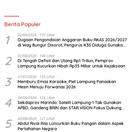
Berita Populer
1
02/08/2026
197 Lihat
Dugaan Pengondisian Anggaran Buku RKAS 2026/2027
di Way Bungur Disorot, Pengurus K3S Diduga Gunakan
Keuntungan untuk Rekreasi
2
02/08/2026
146 Lihat
Di Tengah Defisit dan Utang Rp1 Triliun, Pemprov
Lampung Kucurkan Hibah Rp35 Miliar untuk Kejaksaan
3
31/07/2026
135 Lihat
Memburu Emas Karaoke, PWI Lampung Panaskan
Mesin Menuju Porwanas 2026
4
04/08/2026
128 Lihat
Sekdaprov Marindo: Satelit Lampung-1 Tak Gunakan
APBD, Gandeng BRIN dan STAR.VISION Fokus Dukung
Pembangunan Berbasis Data
5
02/08/2026
121 Lihat
Abdul Rivai Ras Luncurkan Buku Pangan dalam Aspek
Pertahanan Negara