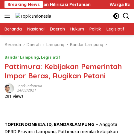
Langsung
struktur dan Hilirisasi Pertanian
Breaking News
Warga Bandar Lamp
ke
konten
Beranda
Nasional
Daerah
Hukum
Politik
Legislatif
E
Beranda
Daerah
Lampung
Bandar Lampung
Bandar Lampung
,
Legislatif
Pattimura: Kebijakan Pemerintah
Impor Beras, Rugikan Petani
Topik Indonesia
24/03/2021
291 views
TOPIKINDONESIA.ID, BANDARLAMPUNG
– Anggota
DPRD Provinsi Lampung, Pattimura menilai kebijakan