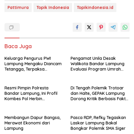
Pattimura
Topik Indonesia
Topikindonesia.id
Baca Juga
Keluarga Pengurus PWI
Pengamat Unila Desak
Lampung Mengaku Diancam
Walikota Bandar Lampung
Tetangga, Terpaksa
Evaluasi Program Umrah
Mengungsi Dini Hari
Gratis, Transparansi
Anggaran Jadi Sorotan
Resmi Pimpin Polresta
Di Tengah Polemik Trotoar
Bandar Lampung, Ini Profil
dan Halte, GEPAK Lampung
Kombes Pol Herbin
Dorong Kritik Berbasis Fakta
Garbawiyata J. Sianipar
dan Solusi
Membangun Dapur Bangsa,
Pasca RDP, Refky Tegaskan
Merawat Ekonomi dari
Laskar Lampung Bakal
Lampung
Bongkar Polemik SMA Siger