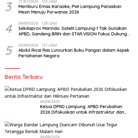
3
31/07/2026
135 Lihat
Memburu Emas Karaoke, PWI Lampung Panaskan
Mesin Menuju Porwanas 2026
4
04/08/2026
128 Lihat
Sekdaprov Marindo: Satelit Lampung-1 Tak Gunakan
APBD, Gandeng BRIN dan STAR.VISION Fokus Dukung
Pembangunan Berbasis Data
5
02/08/2026
121 Lihat
Abdul Rivai Ras Luncurkan Buku Pangan dalam Aspek
Pertahanan Negara
Berita Terbaru
06/08/2026
Ketua DPRD Lampung: APBD Perubahan
2026 Difokuskan untuk Infrastruktur dan
Hilirisasi Pertanian
06/08/2026