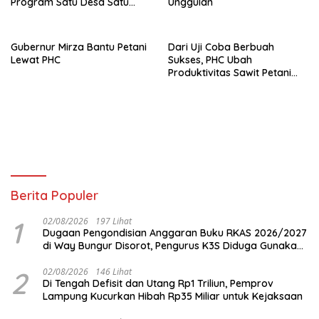
Program Satu Desa Satu
Unggulan
Sarjana
Gubernur Mirza Bantu Petani
Dari Uji Coba Berbuah
Lewat PHC
Sukses, PHC Ubah
Produktivitas Sawit Petani
Lampung Timur
Berita Populer
1
02/08/2026
197 Lihat
Dugaan Pengondisian Anggaran Buku RKAS 2026/2027
di Way Bungur Disorot, Pengurus K3S Diduga Gunakan
Keuntungan untuk Rekreasi
2
02/08/2026
146 Lihat
Di Tengah Defisit dan Utang Rp1 Triliun, Pemprov
Lampung Kucurkan Hibah Rp35 Miliar untuk Kejaksaan