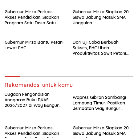
Diduga Gunakan Keuntungan
untuk Rekreasi
Gubernur Mirza Perluas
Gubernur Mirza Siapkan 20
Akses Pendidikan, Siapkan
Siswa Jabung Masuk SMA
Program Satu Desa Satu
Unggulan
Sarjana
Gubernur Mirza Bantu Petani
Dari Uji Coba Berbuah
Lewat PHC
Sukses, PHC Ubah
Produktivitas Sawit Petani
Lampung Timur
Rekomendasi untuk kamu
Dugaan Pengondisian
Wapres Gibran Sambangi
Anggaran Buku RKAS
Lampung Timur, Pastikan
2026/2027 di Way Bungur
Jembatan Way Bungur
Disorot, Pengurus K3S
berjalan sesuai target
Diduga Gunakan Keuntungan
untuk Rekreasi
Gubernur Mirza Perluas
Gubernur Mirza Siapkan 20
Akses Pendidikan, Siapkan
Siswa Jabung Masuk SMA