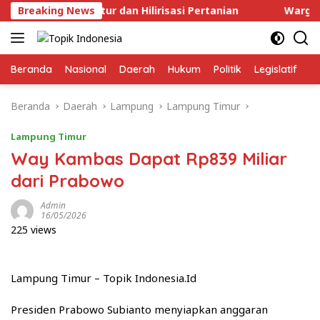
Langsung
nfrastruktur dan Hilirisasi Pertanian
Breaking News
Warga Bandar 
ke
konten
Beranda
Nasional
Daerah
Hukum
Politik
Legislatif
E
Beranda
Daerah
Lampung
Lampung Timur
Lampung Timur
Way Kambas Dapat Rp839 Miliar
dari Prabowo
Admin
16/05/2026
225 views
Lampung Timur – Topik Indonesia.Id
Presiden Prabowo Subianto menyiapkan anggaran