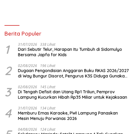
Berita Populer
1
31/07/2026
338 Lihat
Dari Sebutir Telur, Harapan Itu Tumbuh di Sidomulyo
Bersama Japfa for Kids
2
02/08/2026
196 Lihat
Dugaan Pengondisian Anggaran Buku RKAS 2026/2027
di Way Bungur Disorot, Pengurus K3S Diduga Gunakan
Keuntungan untuk Rekreasi
3
02/08/2026
145 Lihat
Di Tengah Defisit dan Utang Rp1 Triliun, Pemprov
Lampung Kucurkan Hibah Rp35 Miliar untuk Kejaksaan
4
31/07/2026
134 Lihat
Memburu Emas Karaoke, PWI Lampung Panaskan
Mesin Menuju Porwanas 2026
04/08/2026
124 Lihat