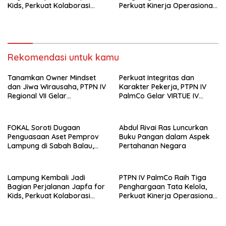
Kids, Perkuat Kolaborasi
Perkuat Kinerja Operasional
Siapkan Generasi Sehat
dan Efisiensi
Indonesia
Rekomendasi untuk kamu
Tanamkan Owner Mindset
Perkuat Integritas dan
dan Jiwa Wirausaha, PTPN IV
Karakter Pekerja, PTPN IV
Regional VII Gelar
PalmCo Gelar VIRTUE IV
“BRONDOLAN & Culture
Secara Hibrid untuk Seluruh
Booster” Lewat Olahraga
Regional
Bersama untuk Akselerasi
FOKAL Soroti Dugaan
Abdul Rivai Ras Luncurkan
Kinerja
Penguasaan Aset Pemprov
Buku Pangan dalam Aspek
Lampung di Sabah Balau,
Pertahanan Negara
Desak Gubernur Bentuk Tim
Investigasi
Lampung Kembali Jadi
PTPN IV PalmCo Raih Tiga
Bagian Perjalanan Japfa for
Penghargaan Tata Kelola,
Kids, Perkuat Kolaborasi
Perkuat Kinerja Operasional
Siapkan Generasi Sehat
dan Efisiensi
Indonesia