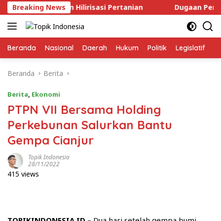
Langsung
ruktur dan Hilirisasi Pertanian
Breaking News
Dugaan Perusahaan B
ke
konten
Beranda
Nasional
Daerah
Hukum
Politik
Legislatif
E
Beranda
Berita
Berita
,
Ekonomi
PTPN VII Bersama Holding
Perkebunan Salurkan Bantu
Gempa Cianjur
Topik Indonesia
28/11/2022
415 views
TOPIKINDONESIA.ID
– Dua hari setelah gempa bumi