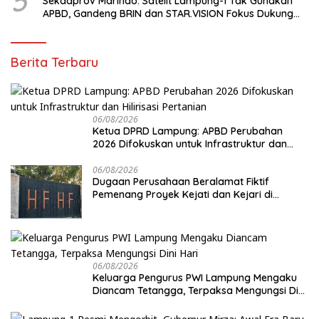
5
Sekdaprov Marindo: Satelit Lampung-1 Tak Gunakan
APBD, Gandeng BRIN dan STAR.VISION Fokus Dukung
Pembangunan Berbasis Data
Berita Terbaru
06/08/2026
Ketua DPRD Lampung: APBD Perubahan
2026 Difokuskan untuk Infrastruktur dan
Hilirisasi Pertanian
06/08/2026
Dugaan Perusahaan Beralamat Fiktif
Pemenang Proyek Kejati dan Kejari di
Lampung, Alamat Kantor Ternyata Rumah
Kosong dan Lahan Kosong, Dinas PKPCK
Disorot
06/08/2026
Keluarga Pengurus PWI Lampung Mengaku
Diancam Tetangga, Terpaksa Mengungsi Dini
Hari