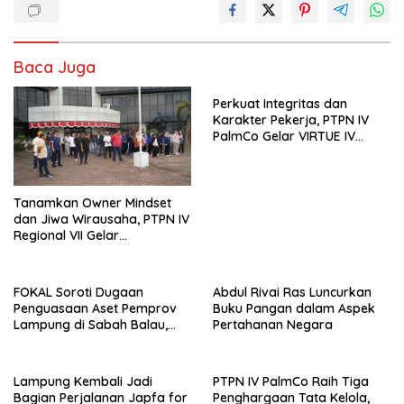
Baca Juga
Perkuat Integritas dan
Karakter Pekerja, PTPN IV
PalmCo Gelar VIRTUE IV
Secara Hibrid untuk Seluruh
Regional
Tanamkan Owner Mindset
dan Jiwa Wirausaha, PTPN IV
Regional VII Gelar
“BRONDOLAN & Culture
Booster” Lewat Olahraga
Bersama untuk Akselerasi
FOKAL Soroti Dugaan
Abdul Rivai Ras Luncurkan
Kinerja
Penguasaan Aset Pemprov
Buku Pangan dalam Aspek
Lampung di Sabah Balau,
Pertahanan Negara
Desak Gubernur Bentuk Tim
Investigasi
Lampung Kembali Jadi
PTPN IV PalmCo Raih Tiga
Bagian Perjalanan Japfa for
Penghargaan Tata Kelola,