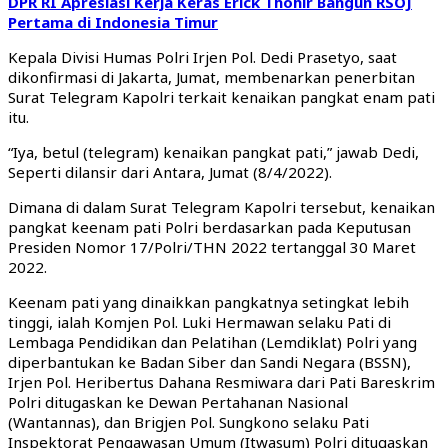
DPR RI Apresiasi Kerja Keras Erick Thohir Bangun RSOJ
Pertama di Indonesia Timur
Kepala Divisi Humas Polri Irjen Pol. Dedi Prasetyo, saat
dikonfirmasi di Jakarta, Jumat, membenarkan penerbitan
Surat Telegram Kapolri terkait kenaikan pangkat enam pati
itu.
“Iya, betul (telegram) kenaikan pangkat pati,” jawab Dedi,
Seperti dilansir dari Antara, Jumat (8/4/2022).
Dimana di dalam Surat Telegram Kapolri tersebut, kenaikan
pangkat keenam pati Polri berdasarkan pada Keputusan
Presiden Nomor 17/Polri/THN 2022 tertanggal 30 Maret
2022.
Keenam pati yang dinaikkan pangkatnya setingkat lebih
tinggi, ialah Komjen Pol. Luki Hermawan selaku Pati di
Lembaga Pendidikan dan Pelatihan (Lemdiklat) Polri yang
diperbantukan ke Badan Siber dan Sandi Negara (BSSN),
Irjen Pol. Heribertus Dahana Resmiwara dari Pati Bareskrim
Polri ditugaskan ke Dewan Pertahanan Nasional
(Wantannas), dan Brigjen Pol. Sungkono selaku Pati
Inspektorat Pengawasan Umum (Itwasum) Polri ditugaskan