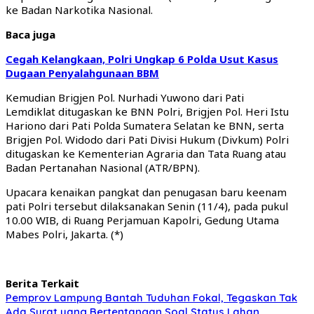
ke Badan Narkotika Nasional.
Baca juga
Cegah Kelangkaan, Polri Ungkap 6 Polda Usut Kasus
Dugaan Penyalahgunaan BBM
Kemudian Brigjen Pol. Nurhadi Yuwono dari Pati
Lemdiklat ditugaskan ke BNN Polri, Brigjen Pol. Heri Istu
Hariono dari Pati Polda Sumatera Selatan ke BNN, serta
Brigjen Pol. Widodo dari Pati Divisi Hukum (Divkum) Polri
ditugaskan ke Kementerian Agraria dan Tata Ruang atau
Badan Pertanahan Nasional (ATR/BPN).
Upacara kenaikan pangkat dan penugasan baru keenam
pati Polri tersebut dilaksanakan Senin (11/4), pada pukul
10.00 WIB, di Ruang Perjamuan Kapolri, Gedung Utama
Mabes Polri, Jakarta. (*)
Berita Terkait
Pemprov Lampung Bantah Tuduhan Fokal, Tegaskan Tak
Ada Surat yang Bertentangan Soal Status Lahan