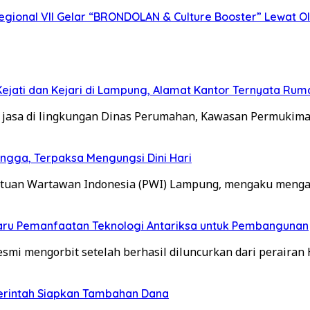
gional VII Gelar “BRONDOLAN & Culture Booster” Lewat Ol
jati dan Kejari di Lampung, Alamat Kantor Ternyata Rum
 jasa di lingkungan Dinas Perumahan, Kawasan Permukima
gga, Terpaksa Mengungsi Dini Hari
satuan Wartawan Indonesia (PWI) Lampung, mengaku meng
Baru Pemanfaatan Teknologi Antariksa untuk Pembangunan
mi mengorbit setelah berhasil diluncurkan dari perairan 
merintah Siapkan Tambahan Dana