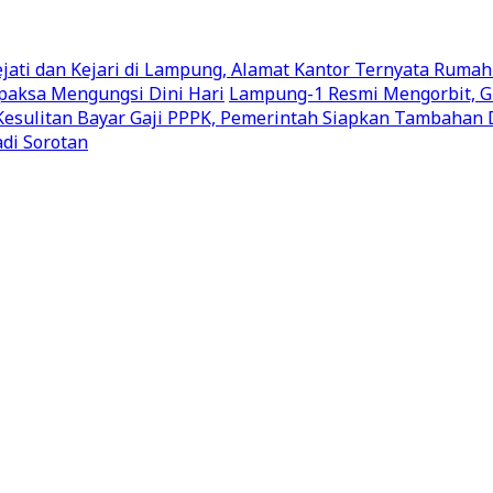
ati dan Kejari di Lampung, Alamat Kantor Ternyata Rumah
aksa Mengungsi Dini Hari
Lampung-1 Resmi Mengorbit, G
Kesulitan Bayar Gaji PPPK, Pemerintah Siapkan Tambahan
di Sorotan