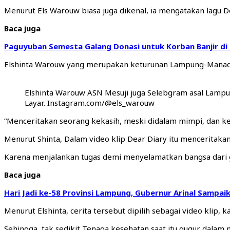
Menurut Els Warouw biasa juga dikenal, ia mengatakan lagu Dea
Baca juga
Paguyuban Semesta Galang Donasi untuk Korban Banjir di
Elshinta Warouw yang merupakan keturunan Lampung-Manado 
Elshinta Warouw ASN Mesuji juga Selebgram asal Lampung
Layar. Instagram.com/@els_warouw
“Menceritakan seorang kekasih, meski didalam mimpi, dan keti
Menurut Shinta, Dalam video klip Dear Diary itu menceritak
Karena menjalankan tugas demi menyelamatkan bangsa dari g
Baca juga
Hari Jadi ke-58 Provinsi Lampung, Gubernur Arinal Sampaik
Menurut Elshinta, cerita tersebut dipilih sebagai video klip
Sehingga, tak sedikit Tenaga kesehatan saat itu gugur dalam 