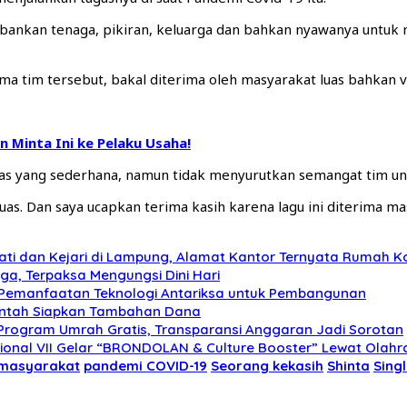
bankan tenaga, pikiran, keluarga dan bahkan nyawanya untuk 
a tim tersebut, bakal diterima oleh masyarakat luas bahkan vi
n Minta Ini ke Pelaku Usaha!
itas yang sederhana, namun tidak menyurutkan semangat tim un
uas. Dan saya ucapkan terima kasih karena lagu ini diterima ma
ati dan Kejari di Lampung, Alamat Kantor Ternyata Rumah 
, Terpaksa Mengungsi Dini Hari
u Pemanfaatan Teknologi Antariksa untuk Pembangunan
rintah Siapkan Tambahan Dana
Program Umrah Gratis, Transparansi Anggaran Jadi Sorotan
onal VII Gelar “BRONDOLAN & Culture Booster” Lewat Olahra
masyarakat
pandemi COVID-19
Seorang kekasih
Shinta
Singl