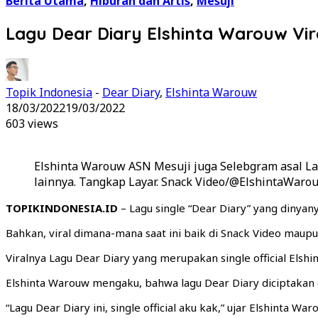
Berita Utama
,
Hiburan dan Artis
,
Mesuji
Lagu Dear Diary Elshinta Warouw Vir
Topik Indonesia
-
Dear Diary
,
Elshinta Warouw
18/03/2022
19/03/2022
603 views
Elshinta Warouw ASN Mesuji juga Selebgram asal Lamp
lainnya. Tangkap Layar. Snack Video/@ElshintaWaro
TOPIKINDONESIA.ID
– Lagu single “Dear Diary” yang dinyan
Bahkan, viral dimana-mana saat ini baik di Snack Video maup
Viralnya Lagu Dear Diary yang merupakan single official Els
Elshinta Warouw mengaku, bahwa lagu Dear Diary diciptakan o
“Lagu Dear Diary ini, single official aku kak,” ujar Elshinta