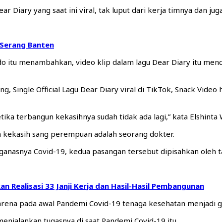
r Diary yang saat ini viral, tak luput dari kerja timnya dan j
 Serang Banten
itu menambahkan, video klip dalam lagu Dear Diary itu menc
, Single Official Lagu Dear Diary viral di TikTok, Snack Video
ka terbangun kekasihnya sudah tidak ada lagi,” kata Elshinta 
an kekasih sang perempuan adalah seorang dokter.
anasnya Covid-19, kedua pasangan tersebut dipisahkan oleh t
an Realisasi 33 Janji Kerja dan Hasil-Hasil Pembangunan
, karena pada awal Pandemi Covid-19 tenaga kesehatan menjadi 
menjalankan tugasnya di saat Pandemi Covid-19 itu.