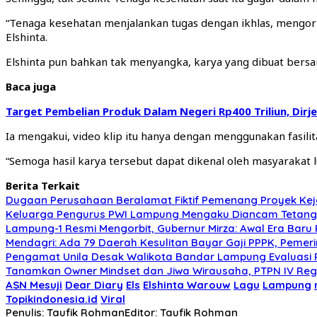
“Tenaga kesehatan menjalankan tugas dengan ikhlas, mengor
Elshinta.
Elshinta pun bahkan tak menyangka, karya yang dibuat bersam
Baca juga
Target Pembelian Produk Dalam Negeri Rp400 Triliun, Dirje
Ia mengakui, video klip itu hanya dengan menggunakan fasil
“Semoga hasil karya tersebut dapat dikenal oleh masyarakat l
Berita Terkait
Dugaan Perusahaan Beralamat Fiktif Pemenang Proyek Kej
Keluarga Pengurus PWI Lampung Mengaku Diancam Tetangga
Lampung-1 Resmi Mengorbit, Gubernur Mirza: Awal Era Bar
Mendagri: Ada 79 Daerah Kesulitan Bayar Gaji PPPK, Peme
Pengamat Unila Desak Walikota Bandar Lampung Evaluasi 
Tanamkan Owner Mindset dan Jiwa Wirausaha, PTPN IV Regi
ASN Mesuji
Dear Diary
Els
Elshinta Warouw
Lagu
Lampung
Topikindonesia.id
Viral
Penulis: Taufik Rohman
Editor: Taufik Rohman