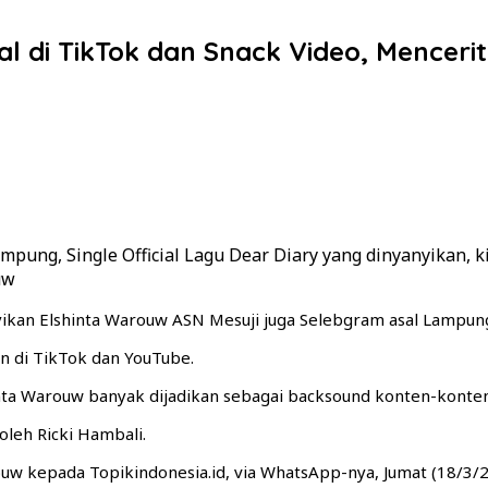
al di TikTok dan Snack Video, Mencer
ung, Single Official Lagu Dear Diary yang dinyanyikan, ki
uw
yikan Elshinta Warouw ASN Mesuji juga Selebgram asal Lampung v
un di TikTok dan YouTube.
hinta Warouw banyak dijadikan sebagai backsound konten-konte
leh Ricki Hambali.
 Warouw kepada Topikindonesia.id, via WhatsApp-nya, Jumat (18/3