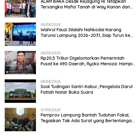
ALAM BAKA Desak Kejagung RI Tetapkan
Tersangka Mafia Tanah di Way Kanan dan
Kejar Aktor Utamanya!
08/08/2026
Wahrul Fauzi Silalahi Nahkodai Karang
Taruna Lampung 2026–2031, Siap Turun ke
Desa
08/08/2026
Rp20,5 Triliun Digelontorkan Pemerintah
Pusat ke 490 Daerah, Rycko Menoza: Hampir
99 Persen Kabupaten/Kota, Termasuk
Lampung
08/08/2026
Soal Tudingan Santri Kabur, Pengelola Darul
Fattah Natar Buka Suara
07/08/2026
Pemprov Lampung Bantah Tuduhan Fokal,
Tegaskan Tak Ada Surat yang Bertentangan
Soal Status Lahan