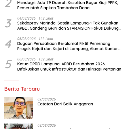
2
Mendagri: Ada 79 Daerah Kesulitan Bayar Gaji PPPK,
Pemerintah Siapkan Tambahan Dana
3
04/08/2026
142 Lihat
Sekdaprov Marindo: Satelit Lampung-1 Tak Gunakan
APBD, Gandeng BRIN dan STAR.VISION Fokus Dukung
Pembangunan Berbasis Data
4
06/08/2026
133 Lihat
Dugaan Perusahaan Beralamat Fiktif Pemenang
Proyek Kejati dan Kejari di Lampung, Alamat Kantor
Ternyata Rumah Kosong dan Lahan Kosong, Dinas
PKPCK Disorot
5
06/08/2026
132 Lihat
Ketua DPRD Lampung: APBD Perubahan 2026
Difokuskan untuk Infrastruktur dan Hilirisasi Pertanian
Berita Terbaru
09/08/2026
Catatan Dari Balik Anggaran
08/08/2026