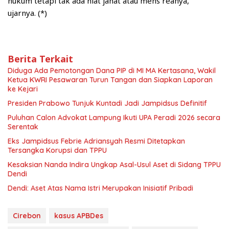
hukum tetapi tak ada niat jahat atau mens reanya,”
ujarnya. (*)
Berita Terkait
Diduga Ada Pemotongan Dana PIP di MI MA Kertasana, Wakil
Ketua KWRI Pesawaran Turun Tangan dan Siapkan Laporan
ke Kejari
Presiden Prabowo Tunjuk Kuntadi Jadi Jampidsus Definitif
Puluhan Calon Advokat Lampung Ikuti UPA Peradi 2026 secara
Serentak
Eks Jampidsus Febrie Adriansyah Resmi Ditetapkan
Tersangka Korupsi dan TPPU
Kesaksian Nanda Indira Ungkap Asal-Usul Aset di Sidang TPPU
Dendi
Dendi: Aset Atas Nama Istri Merupakan Inisiatif Pribadi
Cirebon
kasus APBDes