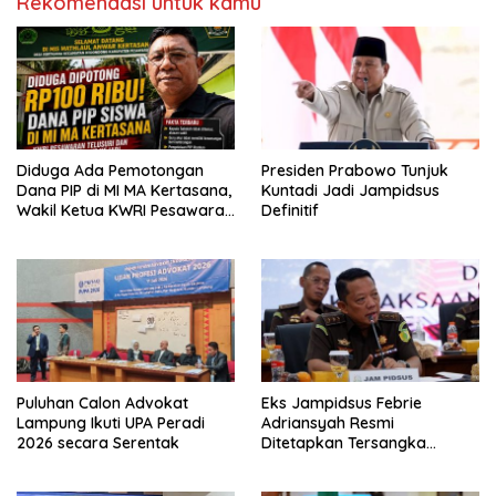
Rekomendasi untuk kamu
Diduga Ada Pemotongan
Presiden Prabowo Tunjuk
Dana PIP di MI MA Kertasana,
Kuntadi Jadi Jampidsus
Wakil Ketua KWRI Pesawaran
Definitif
Turun Tangan dan Siapkan
Laporan ke Kejari
Puluhan Calon Advokat
Eks Jampidsus Febrie
Lampung Ikuti UPA Peradi
Adriansyah Resmi
2026 secara Serentak
Ditetapkan Tersangka
Korupsi dan TPPU