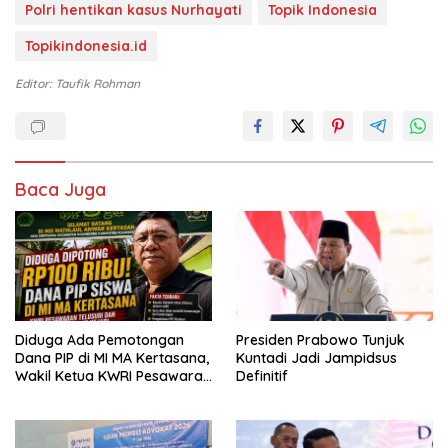
Polri hentikan kasus Nurhayati
Topik Indonesia
Topikindonesia.id
Editor: Taufik Rohman
Baca Juga
Diduga Ada Pemotongan
Presiden Prabowo Tunjuk
Dana PIP di MI MA Kertasana,
Kuntadi Jadi Jampidsus
Wakil Ketua KWRI Pesawaran
Definitif
Turun Tangan dan Siapkan
Laporan ke Kejari