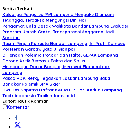
Berita Terkait
Keluarga Pengurus PWI Lampung Mengaku Diancam
Tetangga, Terpaksa Mengungsi Dini Hari
Pengamat Unila Desak Walikota Bandar Lampung Evaluasi
Program Umrah Gratis, Transparansi Anggaran Jadi
Sorotan
Resmi Pimpin Polresta Bandar Lampung, Ini Profil Kombes
Pol Herbin Garbawiyata J. Sianipar
Di Tengah Polemik Trotoar dan Halte, GEPAK Lampung
Dorong Kritik Berbasis Fakta dan Solusi
Membangun Dapur Bangsa, Merawat Ekonomi dari
Lampung
Pasca RDP, Refky Tegaskan Laskar Lampung Bakal
Bongkar Polemik SMA Siger
Dwi Des Saputra Daftar Ketua IJP
Hari Kedua
Lampung
Topik Indonesia
Topikindonesia.id
Editor: Taufik Rohman
Komentar