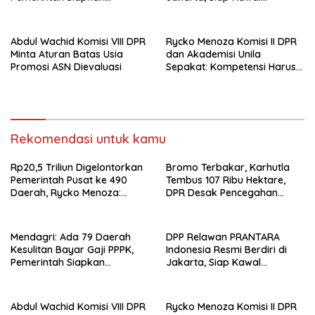
Tambahan Dana
Program Pemerintahan
Prabowo
Abdul Wachid Komisi VIII DPR
Rycko Menoza Komisi II DPR
Minta Aturan Batas Usia
dan Akademisi Unila
Promosi ASN Dievaluasi
Sepakat: Kompetensi Harus
Jadi Prioritas, Batas Usia JPT
Perlu Dikaji Ulang
Rekomendasi untuk kamu
Rp20,5 Triliun Digelontorkan
Bromo Terbakar, Karhutla
Pemerintah Pusat ke 490
Tembus 107 Ribu Hektare,
Daerah, Rycko Menoza:
DPR Desak Pencegahan
Hampir 99 Persen
Diperkuat
Kabupaten/Kota, Termasuk
Lampung
Mendagri: Ada 79 Daerah
DPP Relawan PRANTARA
Kesulitan Bayar Gaji PPPK,
Indonesia Resmi Berdiri di
Pemerintah Siapkan
Jakarta, Siap Kawal
Tambahan Dana
Program Pemerintahan
Prabowo
Abdul Wachid Komisi VIII DPR
Rycko Menoza Komisi II DPR