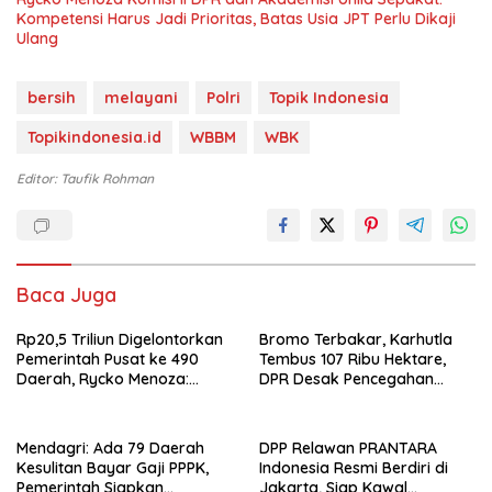
Kompetensi Harus Jadi Prioritas, Batas Usia JPT Perlu Dikaji
Ulang
bersih
melayani
Polri
Topik Indonesia
Topikindonesia.id
WBBM
WBK
Editor: Taufik Rohman
Baca Juga
Rp20,5 Triliun Digelontorkan
Bromo Terbakar, Karhutla
Pemerintah Pusat ke 490
Tembus 107 Ribu Hektare,
Daerah, Rycko Menoza:
DPR Desak Pencegahan
Hampir 99 Persen
Diperkuat
Kabupaten/Kota, Termasuk
Lampung
Mendagri: Ada 79 Daerah
DPP Relawan PRANTARA
Kesulitan Bayar Gaji PPPK,
Indonesia Resmi Berdiri di
Pemerintah Siapkan
Jakarta, Siap Kawal