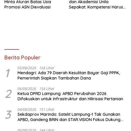
Minta Aturan Batas Usia
dan Akademisi Unila
Promosi ASN Dievaluasi
Sepakat: Kompetensi Harus
Jadi Prioritas, Batas Usia JPT
Perlu Dikaji Ulang
Berita Populer
1
05/08/2026
168 Lihat
Mendagri: Ada 79 Daerah Kesulitan Bayar Gaji PPPK,
Pemerintah Siapkan Tambahan Dana
2
06/08/2026
154 Lihat
Ketua DPRD Lampung: APBD Perubahan 2026
Difokuskan untuk Infrastruktur dan Hilirisasi Pertanian
3
04/08/2026
151 Lihat
Sekdaprov Marindo: Satelit Lampung-1 Tak Gunakan
APBD, Gandeng BRIN dan STAR.VISION Fokus Dukung
Pembangunan Berbasis Data
06/08/2026
144 Lihat