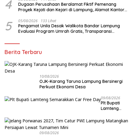
4
Dugaan Perusahaan Beralamat Fiktif Pemenang
Proyek Kejati dan Kejari di Lampung, Alamat Kantor
Ternyata Rumah Kosong dan Lahan Kosong, Dinas
PKPCK Disorot
5
05/08/2026
133 Lihat
Pengamat Unila Desak Walikota Bandar Lampung
Evaluasi Program Umrah Gratis, Transparansi
Anggaran Jadi Sorotan
Berita Terbaru
10/08/2026
OJK-Karang Taruna Lampung Bersinergi
Perkuat Ekonomi Desa
09/08/2026
Plt Bupati
Lamteng
Semarakkan
Car Free Day
09/08/2026