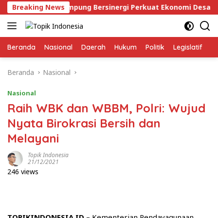
Langsung
ang Taruna Lampung Bersinergi Perkuat Ekonomi Desa
Breaking News
ke
konten
Beranda
Nasional
Daerah
Hukum
Politik
Legislatif
E
Beranda
Nasional
Nasional
Raih WBK dan WBBM, Polri: Wujud
Nyata Birokrasi Bersih dan
Melayani
Topik Indonesia
21/12/2021
246 views
TOPIKINDONESIA.ID
– Kementerian Pendayagunaan