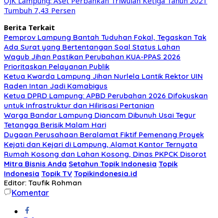
OJK Lampung: Aset Perbankan Triwulan Ketiga Tahun 2021
Tumbuh 7,43 Persen
Berita Terkait
Pemprov Lampung Bantah Tuduhan Fokal, Tegaskan Tak
Ada Surat yang Bertentangan Soal Status Lahan
Wagub Jihan Pastikan Perubahan KUA-PPAS 2026
Prioritaskan Pelayanan Publik
Ketua Kwarda Lampung Jihan Nurlela Lantik Rektor UIN
Raden Intan Jadi Kamabigus
Ketua DPRD Lampung: APBD Perubahan 2026 Difokuskan
untuk Infrastruktur dan Hilirisasi Pertanian
Warga Bandar Lampung Diancam Dibunuh Usai Tegur
Tetangga Berisik Malam Hari
Dugaan Perusahaan Beralamat Fiktif Pemenang Proyek
Kejati dan Kejari di Lampung, Alamat Kantor Ternyata
Rumah Kosong dan Lahan Kosong, Dinas PKPCK Disorot
Mitra Bisnis Anda
Setahun Topik Indonesia
Topik
Indonesia
Topik TV
Topikindonesia.id
Editor: Taufik Rohman
Komentar