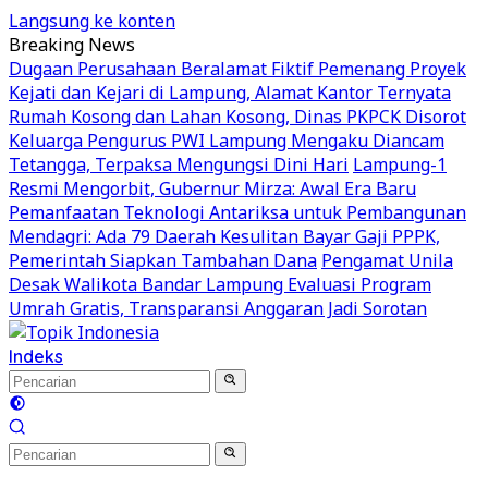
Langsung ke konten
Breaking News
Dugaan Perusahaan Beralamat Fiktif Pemenang Proyek
Kejati dan Kejari di Lampung, Alamat Kantor Ternyata
Rumah Kosong dan Lahan Kosong, Dinas PKPCK Disorot
Keluarga Pengurus PWI Lampung Mengaku Diancam
Tetangga, Terpaksa Mengungsi Dini Hari
Lampung-1
Resmi Mengorbit, Gubernur Mirza: Awal Era Baru
Pemanfaatan Teknologi Antariksa untuk Pembangunan
Mendagri: Ada 79 Daerah Kesulitan Bayar Gaji PPPK,
Pemerintah Siapkan Tambahan Dana
Pengamat Unila
Desak Walikota Bandar Lampung Evaluasi Program
Umrah Gratis, Transparansi Anggaran Jadi Sorotan
Indeks