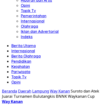
Hiburan dan Artis
Opini
Topik Tv
Pemerintahan
Internasional
Olahraga
Iklan dan Advertorial
Indeks
Berita Utama
Internasional
Berita Olahraga
Pendidikan
Kejahatan
Pariwisata
Topik Tv
Opini
Beranda
Daerah
Lampung
Way Kanan
Suroto dan Atek
Juarai Turnamen Bulutangkis BNNK Waykanan Cup
Way Kanan