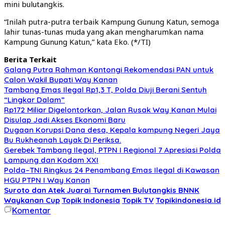
mini bulutangkis.
“Inilah putra-putra terbaik Kampung Gunung Katun, semoga
lahir tunas-tunas muda yang akan mengharumkan nama
Kampung Gunung Katun,” kata Eko. (*/TI)
Berita Terkait
Galang Putra Rahman Kantongi Rekomendasi PAN untuk
Calon Wakil Bupati Way Kanan
Tambang Emas Ilegal Rp1,3 T, Polda Diuji Berani Sentuh
“Lingkar Dalam”
Rp172 Miliar Digelontorkan, Jalan Rusak Way Kanan Mulai
Disulap Jadi Akses Ekonomi Baru
Dugaan Korupsi Dana desa, Kepala kampung Negeri Jaya
Bu Rukheanah Layak Di Periksa.
Gerebek Tambang Ilegal, PTPN I Regional 7 Apresiasi Polda
Lampung dan Kodam XXI
Polda–TNI Ringkus 24 Penambang Emas Ilegal di Kawasan
HGU PTPN I Way Kanan
Suroto dan Atek Juarai Turnamen Bulutangkis BNNK
Waykanan Cup
Topik Indonesia
Topik TV
Topikindonesia.id
Komentar