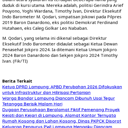
duduk di kursi utama. Mereka adalah, politisi Gerindra Arief
Pouyono, Yoghi Wardana, Timothy Ivan, Direktur Eksekutif
Indo Barometer M. Qodari, simpatisan Jokowi pada Pilpres
2019 Baron Danardono, eks politisi Demokrat Ferdinand
Hutahaen, eks Caleg Golkar Leo Nababan.
M. Qodari, yang selama ini dikenal sebagai Direktur
Eksekutif Indo Barometer didaulat sebagai Ketua Dewan
Penasehat Jokpro 2024. Ia ditemani Ketua Umum Jokpro
2024 Baron Danardono dan Sekjen Jokpro 2024 Timothy
Ivan. (Fik/TI)
Berita Terkait
Ketua DPRD Lampung: APBD Perubahan 2026 Difokuskan
untuk Infrastruktur dan Hilirisasi Pertanian
Warga Bandar Lampung Diancam Dibunuh Usai Tegur
Tetangga Berisik Malam Hari
Dugaan Perusahaan Beralamat Fiktif Pemenang Proyek
Kejati dan Kejari di Lampung, Alamat Kantor Ternyata
Rumah Kosong dan Lahan Kosong, Dinas PKPCK Disorot
Keluarga Pengurus PWI Lampung Mengaku Diancam