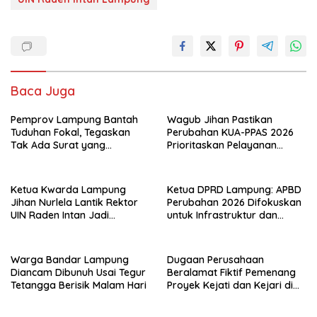
Baca Juga
Pemprov Lampung Bantah
Wagub Jihan Pastikan
Tuduhan Fokal, Tegaskan
Perubahan KUA-PPAS 2026
Tak Ada Surat yang
Prioritaskan Pelayanan
Bertentangan Soal Status
Publik
Lahan
Ketua Kwarda Lampung
Ketua DPRD Lampung: APBD
Jihan Nurlela Lantik Rektor
Perubahan 2026 Difokuskan
UIN Raden Intan Jadi
untuk Infrastruktur dan
Kamabigus
Hilirisasi Pertanian
Warga Bandar Lampung
Dugaan Perusahaan
Diancam Dibunuh Usai Tegur
Beralamat Fiktif Pemenang
Tetangga Berisik Malam Hari
Proyek Kejati dan Kejari di
Lampung, Alamat Kantor
Ternyata Rumah Kosong dan