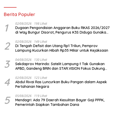
Berita Populer
1
02/08/2026
198 Lihat
Dugaan Pengondisian Anggaran Buku RKAS 2026/2027
di Way Bungur Disorot, Pengurus K3S Diduga Gunakan
Keuntungan untuk Rekreasi
2
02/08/2026
149 Lihat
Di Tengah Defisit dan Utang Rp1 Triliun, Pemprov
Lampung Kucurkan Hibah Rp35 Miliar untuk Kejaksaan
3
04/08/2026
130 Lihat
Sekdaprov Marindo: Satelit Lampung-1 Tak Gunakan
APBD, Gandeng BRIN dan STAR.VISION Fokus Dukung
Pembangunan Berbasis Data
4
02/08/2026
123 Lihat
Abdul Rivai Ras Luncurkan Buku Pangan dalam Aspek
Pertahanan Negara
5
05/08/2026
119 Lihat
Mendagri: Ada 79 Daerah Kesulitan Bayar Gaji PPPK,
Pemerintah Siapkan Tambahan Dana