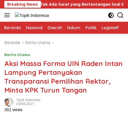
Langsung
, Tegaskan Tak Ada Surat yang Bertentangan Soal Status La
Breaking News
ke
konten
Beranda
Nasional
Daerah
Hukum
Politik
Legislatif
E
Beranda
Berita Utama
Berita Utama
Aksi Massa Forma UIN Raden Intan
Lampung Pertanyakan
Transparansi Pemilihan Rektor,
Minta KPK Turun Tangan
Topik Indonesia
09/06/2021
302 views