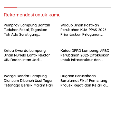
Lahan Kosong, Dinas PKPCK
Disorot
Rekomendasi untuk kamu
Pemprov Lampung Bantah
Wagub Jihan Pastikan
Tuduhan Fokal, Tegaskan
Perubahan KUA-PPAS 2026
Tak Ada Surat yang
Prioritaskan Pelayanan
Bertentangan Soal Status
Publik
Lahan
Ketua Kwarda Lampung
Ketua DPRD Lampung: APBD
Jihan Nurlela Lantik Rektor
Perubahan 2026 Difokuskan
UIN Raden Intan Jadi
untuk Infrastruktur dan
Kamabigus
Hilirisasi Pertanian
Warga Bandar Lampung
Dugaan Perusahaan
Diancam Dibunuh Usai Tegur
Beralamat Fiktif Pemenang
Tetangga Berisik Malam Hari
Proyek Kejati dan Kejari di
Lampung, Alamat Kantor
Ternyata Rumah Kosong dan
Lahan Kosong, Dinas PKPCK
Disorot