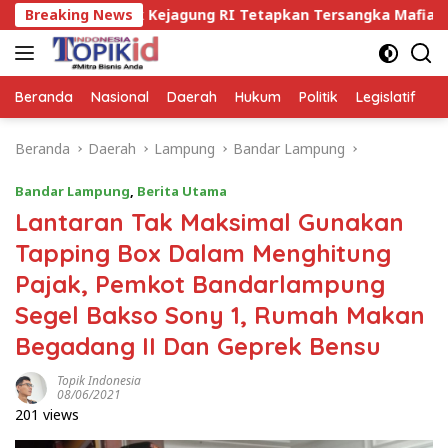
Langsung
esak Kejagung RI Tetapkan Tersangka Mafia Tanah di Way Ka
Breaking News
ke
konten
Beranda
Nasional
Daerah
Hukum
Politik
Legislatif
E
Beranda
Daerah
Lampung
Bandar Lampung
Bandar Lampung
,
Berita Utama
Lantaran Tak Maksimal Gunakan
Tapping Box Dalam Menghitung
Pajak, Pemkot Bandarlampung
Segel Bakso Sony 1, Rumah Makan
Begadang II Dan Geprek Bensu
Topik Indonesia
08/06/2021
201 views