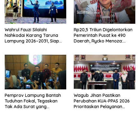
Wahrul Fauzi Silalahi
Rp20,5 Triliun Digelontorkan
Nahkodai Karang Taruna
Pemerintah Pusat ke 490
Lampung 2026–2031, Siap
Daerah, Rycko Menoza:
Turun ke Desa
Hampir 99 Persen
Kabupaten/Kota, Termasuk
Lampung
Pemprov Lampung Bantah
Wagub Jihan Pastikan
Tuduhan Fokal, Tegaskan
Perubahan KUA-PPAS 2026
Tak Ada Surat yang
Prioritaskan Pelayanan
Bertentangan Soal Status
Publik
Lahan