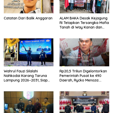
Catatan Dari Balik Anggaran
ALAM BAKA Desak Kejagung
RI Tetapkan Tersangka Mafia
Tanah di Way Kanan dan
Kejar Aktor Utamanya!
Wahrul Fauzi Silalahi
Rp20,5 Triliun Digelontorkan
Nahkodai Karang Taruna
Pemerintah Pusat ke 490
Lampung 2026–2031, Siap
Daerah, Rycko Menoza:
Turun ke Desa
Hampir 99 Persen
Kabupaten/Kota, Termasuk
Lampung