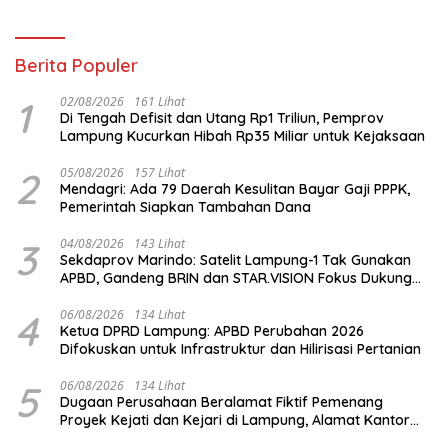
Berita Populer
1
02/08/2026
161 Lihat
Di Tengah Defisit dan Utang Rp1 Triliun, Pemprov
Lampung Kucurkan Hibah Rp35 Miliar untuk Kejaksaan
2
05/08/2026
157 Lihat
Mendagri: Ada 79 Daerah Kesulitan Bayar Gaji PPPK,
Pemerintah Siapkan Tambahan Dana
3
04/08/2026
143 Lihat
Sekdaprov Marindo: Satelit Lampung-1 Tak Gunakan
APBD, Gandeng BRIN dan STAR.VISION Fokus Dukung
Pembangunan Berbasis Data
4
06/08/2026
134 Lihat
Ketua DPRD Lampung: APBD Perubahan 2026
Difokuskan untuk Infrastruktur dan Hilirisasi Pertanian
5
06/08/2026
134 Lihat
Dugaan Perusahaan Beralamat Fiktif Pemenang
Proyek Kejati dan Kejari di Lampung, Alamat Kantor
Ternyata Rumah Kosong dan Lahan Kosong, Dinas