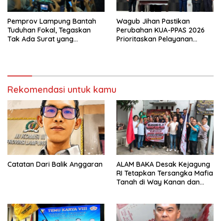
Pemprov Lampung Bantah
Wagub Jihan Pastikan
Tuduhan Fokal, Tegaskan
Perubahan KUA-PPAS 2026
Tak Ada Surat yang
Prioritaskan Pelayanan
Bertentangan Soal Status
Publik
Lahan
Rekomendasi untuk kamu
Catatan Dari Balik Anggaran
ALAM BAKA Desak Kejagung
RI Tetapkan Tersangka Mafia
Tanah di Way Kanan dan
Kejar Aktor Utamanya!