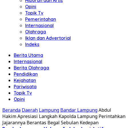
Hiburan dan Artis
Opini
Topik Tv
Pemerintahan
Internasional
Olahraga
Iklan dan Advertorial
Indeks
Berita Utama
Internasional
Berita Olahraga
Pendidikan
Kejahatan
Pariwisata
Topik Tv
Opini
Beranda
Daerah
Lampung
Bandar Lampung
Abdul
Hakim Apresiasi Langkah Kapolda Lampung Perintahkan
Jajarannya Berantas Begal Sebulan Kedepan