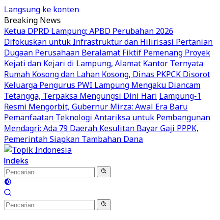
Langsung ke konten
Breaking News
Ketua DPRD Lampung: APBD Perubahan 2026
Difokuskan untuk Infrastruktur dan Hilirisasi Pertanian
Dugaan Perusahaan Beralamat Fiktif Pemenang Proyek
Kejati dan Kejari di Lampung, Alamat Kantor Ternyata
Rumah Kosong dan Lahan Kosong, Dinas PKPCK Disorot
Keluarga Pengurus PWI Lampung Mengaku Diancam
Tetangga, Terpaksa Mengungsi Dini Hari
Lampung-1
Resmi Mengorbit, Gubernur Mirza: Awal Era Baru
Pemanfaatan Teknologi Antariksa untuk Pembangunan
Mendagri: Ada 79 Daerah Kesulitan Bayar Gaji PPPK,
Pemerintah Siapkan Tambahan Dana
Indeks