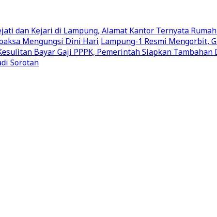
ati dan Kejari di Lampung, Alamat Kantor Ternyata Rumah
aksa Mengungsi Dini Hari
Lampung-1 Resmi Mengorbit, G
Kesulitan Bayar Gaji PPPK, Pemerintah Siapkan Tambahan
di Sorotan