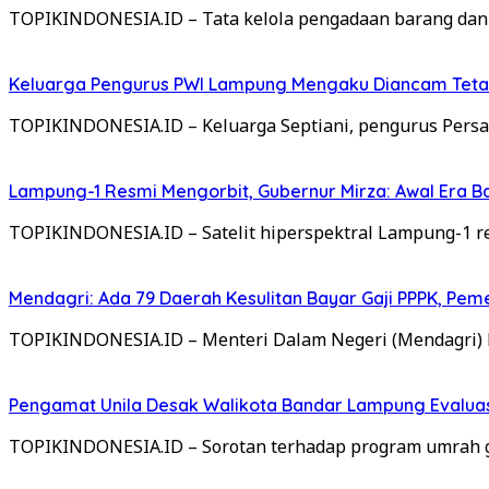
TOPIKINDONESIA.ID – Tata kelola pengadaan barang dan
Keluarga Pengurus PWI Lampung Mengaku Diancam Tetan
TOPIKINDONESIA.ID – Keluarga Septiani, pengurus Per
Lampung-1 Resmi Mengorbit, Gubernur Mirza: Awal Era 
TOPIKINDONESIA.ID – Satelit hiperspektral Lampung-1 res
Mendagri: Ada 79 Daerah Kesulitan Bayar Gaji PPPK, Pe
TOPIKINDONESIA.ID – Menteri Dalam Negeri (Mendagri)
Pengamat Unila Desak Walikota Bandar Lampung Evaluas
TOPIKINDONESIA.ID – Sorotan terhadap program umrah gr