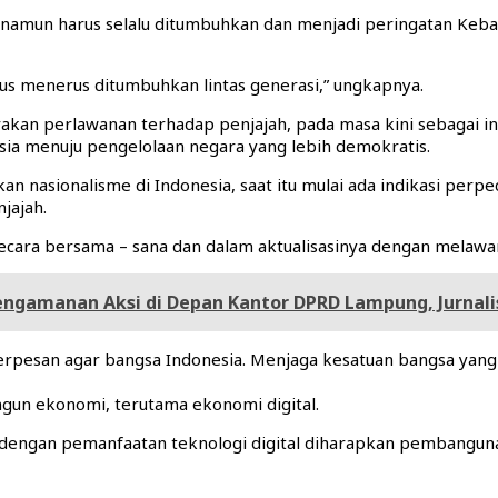
namun harus selalu ditumbuhkan dan menjadi peringatan Keb
us menerus ditumbuhkan lintas generasi,” ungkapnya.
kan perlawanan terhadap penjajah, pada masa kini sebagai i
ia menuju pengelolaan negara yang lebih demokratis.
n nasionalisme di Indonesia, saat itu mulai ada indikasi perp
jajah.
cara bersama – sana dan dalam aktualisasinya dengan melawan 
engamanan Aksi di Depan Kantor DPRD Lampung, Jurnalis
rpesan agar bangsa Indonesia. Menjaga kesatuan bangsa yang 
gun ekonomi, terutama ekonomi digital.
tual, dengan pemanfaatan teknologi digital diharapkan pemban