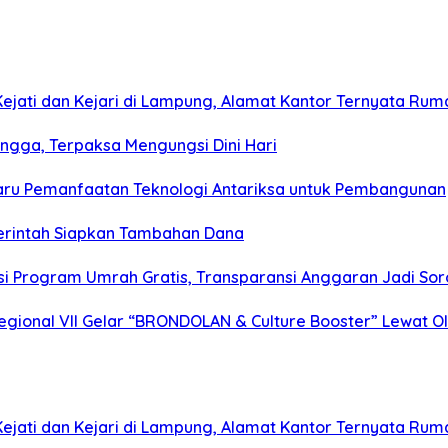
jati dan Kejari di Lampung, Alamat Kantor Ternyata Rum
gga, Terpaksa Mengungsi Dini Hari
Baru Pemanfaatan Teknologi Antariksa untuk Pembangunan
merintah Siapkan Tambahan Dana
i Program Umrah Gratis, Transparansi Anggaran Jadi Sor
gional VII Gelar “BRONDOLAN & Culture Booster” Lewat Ol
jati dan Kejari di Lampung, Alamat Kantor Ternyata Rum