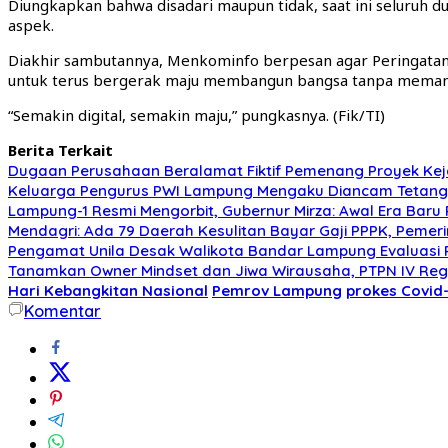
Diungkapkan bahwa disadari maupun tidak, saat ini seluruh 
aspek.
Diakhir sambutannya, Menkominfo berpesan agar Peringatan
untuk terus bergerak maju membangun bangsa tanpa meman
“Semakin digital, semakin maju,” pungkasnya. (Fik/TI)
Berita Terkait
Dugaan Perusahaan Beralamat Fiktif Pemenang Proyek Kej
Keluarga Pengurus PWI Lampung Mengaku Diancam Tetangga
Lampung-1 Resmi Mengorbit, Gubernur Mirza: Awal Era Bar
Mendagri: Ada 79 Daerah Kesulitan Bayar Gaji PPPK, Peme
Pengamat Unila Desak Walikota Bandar Lampung Evaluasi 
Tanamkan Owner Mindset dan Jiwa Wirausaha, PTPN IV Regi
Hari Kebangkitan Nasional
Pemrov Lampung
prokes Covid-
Komentar