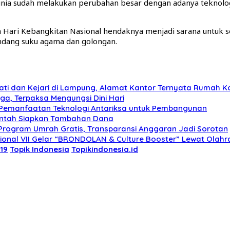
dunia sudah melakukan perubahan besar dengan adanya teknolo
 Hari Kebangkitan Nasional hendaknya menjadi sarana untuk
dang suku agama dan golongan.
ati dan Kejari di Lampung, Alamat Kantor Ternyata Rumah 
, Terpaksa Mengungsi Dini Hari
u Pemanfaatan Teknologi Antariksa untuk Pembangunan
rintah Siapkan Tambahan Dana
Program Umrah Gratis, Transparansi Anggaran Jadi Sorotan
onal VII Gelar “BRONDOLAN & Culture Booster” Lewat Olahra
19
Topik Indonesia
Topikindonesia.id