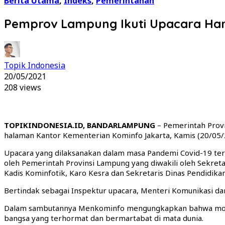
Berita Utama
,
Indeks
,
Pemerintahan
Pemprov Lampung Ikuti Upacara Hari 
Topik Indonesia
20/05/2021
208 views
TOPIKINDONESIA.ID, BANDARLAMPUNG
– Pemerintah Provi
halaman Kantor Kementerian Kominfo Jakarta, Kamis (20/05/
Upacara yang dilaksanakan dalam masa Pandemi Covid-19 terse
oleh Pemerintah Provinsi Lampung yang diwakili oleh Sekret
Kadis Kominfotik, Karo Kesra dan Sekretaris Dinas Pendidik
Bertindak sebagai Inspektur upacara, Menteri Komunikasi dan 
Dalam sambutannya Menkominfo mengungkapkan bahwa momen
bangsa yang terhormat dan bermartabat di mata dunia.