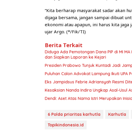
“Kita berharap masyarakat sadar akan h
dijaga bersama, jangan sampai dibuat un
ekonomi atau apapun, ini harus kita jaga
ujar Argo. (*/Fik/TI)
Berita Terkait
Diduga Ada Pemotongan Dana PIP di MI MA 
dan Siapkan Laporan ke Kejari
Presiden Prabowo Tunjuk Kuntadi Jadi Jampi
Puluhan Calon Advokat Lampung Ikuti UPA P
Eks Jampidsus Febrie Adriansyah Resmi Di
Kesaksian Nanda Indira Ungkap Asal-Usul A
Dendi: Aset Atas Nama Istri Merupakan Inisia
6 Polda prioritas karhutla
Karhutla
Topikindonesia.id