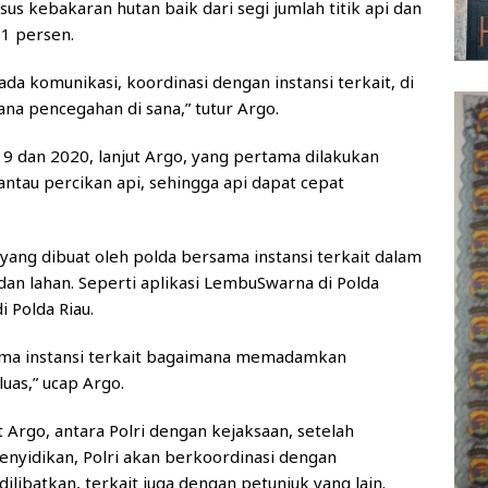
us kebakaran hutan baik dari segi jumlah titik api dan
81 persen.
ada komunikasi, koordinasi dengan instansi terkait, di
ana pencegahan di sana,” tutur Argo.
19 dan 2020, lanjut Argo, yang pertama dilakukan
tau percikan api, sehingga api dapat cepat
i yang dibuat oleh polda bersama instansi terkait dalam
n lahan. Seperti aplikasi LembuSwarna di Polda
 Polda Riau.
sama instansi terkait bagaimana memadamkan
luas,” ucap Argo.
 Argo, antara Polri dengan kejaksaan, setelah
enyidikan, Polri akan berkoordinasi dengan
dilibatkan, terkait juga dengan petunjuk yang lain.