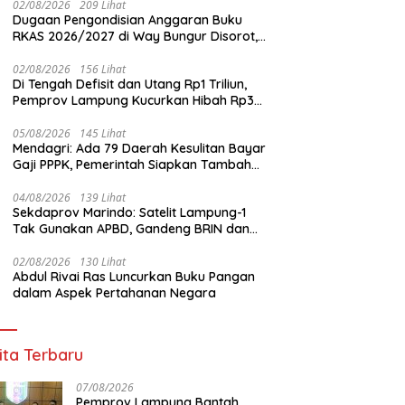
02/08/2026
209 Lihat
Dugaan Pengondisian Anggaran Buku
RKAS 2026/2027 di Way Bungur Disorot,
Pengurus K3S Diduga Gunakan
Keuntungan untuk Rekreasi
02/08/2026
156 Lihat
Di Tengah Defisit dan Utang Rp1 Triliun,
Pemprov Lampung Kucurkan Hibah Rp35
Miliar untuk Kejaksaan
05/08/2026
145 Lihat
Mendagri: Ada 79 Daerah Kesulitan Bayar
Gaji PPPK, Pemerintah Siapkan Tambahan
Dana
04/08/2026
139 Lihat
Sekdaprov Marindo: Satelit Lampung-1
Tak Gunakan APBD, Gandeng BRIN dan
STAR.VISION Fokus Dukung Pembangunan
Berbasis Data
02/08/2026
130 Lihat
Abdul Rivai Ras Luncurkan Buku Pangan
dalam Aspek Pertahanan Negara
ita Terbaru
07/08/2026
Pemprov Lampung Bantah