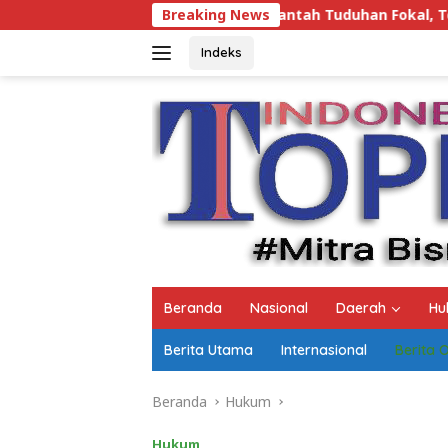
Langsung
Lampung Bantah Tuduhan Fokal, Tegaskan Tak Ada Surat yan
Breaking News
ke
konten
Indeks
Beranda
Nasional
Daerah
Hu
Berita Utama
Internasional
Berita 
Beranda
Hukum
Hukum