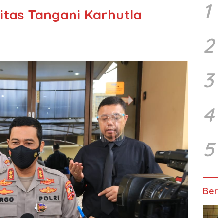
1
itas Tangani Karhutla
2
3
4
5
Ber