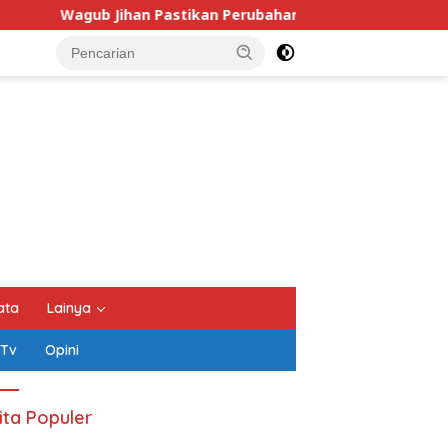
kan Perubahan KUA-PPAS 2026 Prioritaskan Pelayanan Publik
ata
Lainya
 Tv
Opini
ita Populer