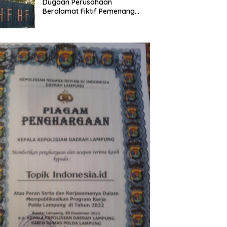
Dugaan Perusahaan
Beralamat Fiktif Pemenang
Proyek Kejati dan Kejari di
Lampung, Alamat Kantor
Ternyata Rumah Kosong dan
Lahan Kosong, Dinas PKPCK
Disorot