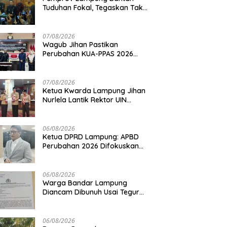
Tuduhan Fokal, Tegaskan Tak
Ada Surat yang Bertentangan
Soal Status Lahan
07/08/2026
Wagub Jihan Pastikan
Perubahan KUA-PPAS 2026
Prioritaskan Pelayanan Publik
07/08/2026
Ketua Kwarda Lampung Jihan
Nurlela Lantik Rektor UIN
Raden Intan Jadi Kamabigus
06/08/2026
Ketua DPRD Lampung: APBD
Perubahan 2026 Difokuskan
untuk Infrastruktur dan
Hilirisasi Pertanian
06/08/2026
Warga Bandar Lampung
Diancam Dibunuh Usai Tegur
Tetangga Berisik Malam Hari
06/08/2026