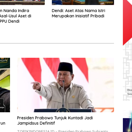
n Nanda Indira
Dendi: Aset Atas Nama Istri
sal-Usul Aset di
Merupakan Inisiatif Pribadi
PPU Dendi
Presiden Prabowo Tunjuk Kuntadi Jadi
run
Jampidsus Definitif
TOPIKINDONESIA.ID – Presiden Prabowo Subianto