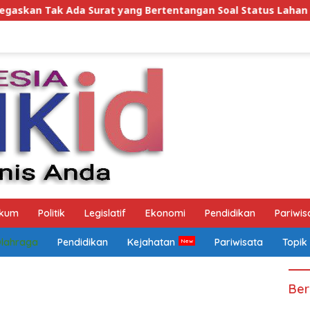
g Bertentangan Soal Status Lahan
Wagub Jihan Pasti
kum
Politik
Legislatif
Ekonomi
Pendidikan
Pariwis
Olahraga
Pendidikan
Kejahatan
Pariwisata
Topik
Ber