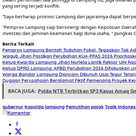
yang sering terjadi konflik.
“Saya berharap provinsi Lampung dan jajarannya dapat berper
“Pemprov Lampung siap bersinergi dengan Kepolisian Daera
investasi dan jaminan keamanan bagi dunia usaha, “ pungkas G
Berita Terkait
Pemprov Lampung Bantah Tuduhan Fokal, Tegaskan Tak Ada
Wagub Jihan Pastikan Perubahan KUA-PPAS 2026 Prioritask
Ketua Kwarda Lampung Jihan Nurlela Lantik Rektor UIN Ra
Ketua DPRD Lampung: APBD Perubahan 2026 Difokuskan untuk 
Warga Bandar Lampung Diancam Dibunuh Usai Tegur Tetang
Dugaan Perusahaan Beralamat Fiktif Pemenang Proyek Kej
BACA JUGA:
Polda NTB Terbitkan SP3 Kasus Amaq Si
gubernur
Kapolda lampung
Pemutihan pajak
Topik Indones
Komentar