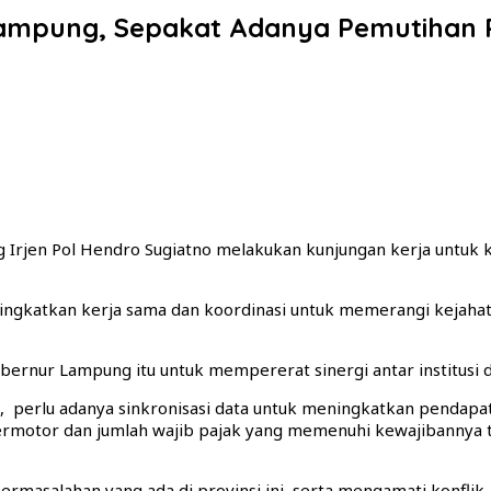
ampung, Sepakat Adanya Pemutihan 
Irjen Pol Hendro Sugiatno melakukan kunjungan kerja untuk k
ingkatkan kerja sama dan koordinasi untuk memerangi kejah
ernur Lampung itu untuk mempererat sinergi antar institusi d
 perlu adanya sinkronisasi data untuk meningkatkan pendapat
bermotor dan jumlah wajib pajak yang memenuhi kewajibannya 
ermasalahan yang ada di provinsi ini, serta mengamati konfli