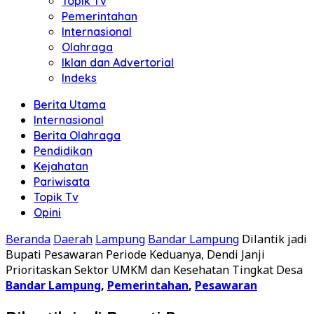
Topik Tv
Pemerintahan
Internasional
Olahraga
Iklan dan Advertorial
Indeks
Berita Utama
Internasional
Berita Olahraga
Pendidikan
Kejahatan
Pariwisata
Topik Tv
Opini
Beranda
Daerah
Lampung
Bandar Lampung
Dilantik jadi
Bupati Pesawaran Periode Keduanya, Dendi Janji
Prioritaskan Sektor UMKM dan Kesehatan Tingkat Desa
Bandar Lampung
,
Pemerintahan
,
Pesawaran