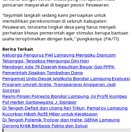
pencarian masyarakat di bagian pesisir Pesawaran.
“Sejumlah langkah sedang kami persiapkan untuk
memulihkan perekonomian di seluruh Kabupaten
Pesawaran, terutama tingkat desa yang harus menjadi
perhatian khusus pemerintah agar stimulus berupa bantuan
usaha teroptimalkan dengan baik,” pungkasnya. (Fik/TI)
Berita Terkait
Keluarga Pengurus PWI Lampung Mengaku Diancam
Tetangga, Terpaksa Mengungsi Dini Hari
Mendagri: Ada 79 Daerah Kesulitan Bayar Gaji PPPK,
Pemerintah Siapkan Tambahan Dana
Pengamat Unila Desak Walikota Bandar Lampung Evaluasi
Program Umrah Gratis, Transparansi Anggaran Jadi
Sorotan
Resmi Pimpin Polresta Bandar Lampung, Ini Profil Kombes
Pol Herbin Garbawiyata J. Sianipar
Di Tengah Defisit dan Utang Rp1 Triliun, Pemprov Lampung
Kucurkan Hibah Rp35 Miliar untuk Kejaksaan
Di Tengah Polemik Trotoar dan Halte, GEPAK Lampung
Dorong Kritik Berbasis Fakta dan Solusi