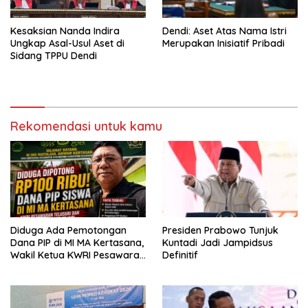
Kesaksian Nanda Indira
Dendi: Aset Atas Nama Istri
Ungkap Asal-Usul Aset di
Merupakan Inisiatif Pribadi
Sidang TPPU Dendi
Rekomendasi untuk kamu
Diduga Ada Pemotongan
Presiden Prabowo Tunjuk
Dana PIP di MI MA Kertasana,
Kuntadi Jadi Jampidsus
Wakil Ketua KWRI Pesawaran
Definitif
Turun Tangan dan Siapkan
Laporan ke Kejari