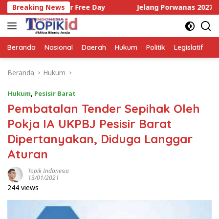
Langsung
kkan Car Free Day
Breaking News
Jelang Porwanas 2027, Tim Catur
ke
konten
Beranda
Nasional
Daerah
Hukum
Politik
Legislatif
E
Beranda
Hukum
Hukum
,
Pesisir Barat
Pembatalan Tender Sepihak Oleh
Pokja IA UKPBJ Pesisir Barat
Dipertanyakan, Diduga Langgar
Aturan
Topik Indonesia
13/01/2021
244 views