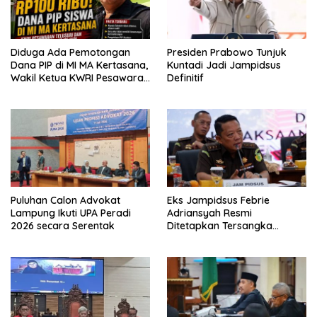
Diduga Ada Pemotongan
Presiden Prabowo Tunjuk
Dana PIP di MI MA Kertasana,
Kuntadi Jadi Jampidsus
Wakil Ketua KWRI Pesawaran
Definitif
Turun Tangan dan Siapkan
Laporan ke Kejari
Puluhan Calon Advokat
Eks Jampidsus Febrie
Lampung Ikuti UPA Peradi
Adriansyah Resmi
2026 secara Serentak
Ditetapkan Tersangka
Korupsi dan TPPU