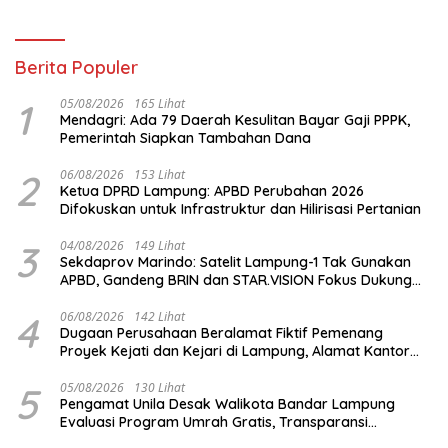
Berita Populer
1
05/08/2026
165 Lihat
Mendagri: Ada 79 Daerah Kesulitan Bayar Gaji PPPK,
Pemerintah Siapkan Tambahan Dana
2
06/08/2026
153 Lihat
Ketua DPRD Lampung: APBD Perubahan 2026
Difokuskan untuk Infrastruktur dan Hilirisasi Pertanian
3
04/08/2026
149 Lihat
Sekdaprov Marindo: Satelit Lampung-1 Tak Gunakan
APBD, Gandeng BRIN dan STAR.VISION Fokus Dukung
Pembangunan Berbasis Data
4
06/08/2026
142 Lihat
Dugaan Perusahaan Beralamat Fiktif Pemenang
Proyek Kejati dan Kejari di Lampung, Alamat Kantor
Ternyata Rumah Kosong dan Lahan Kosong, Dinas
PKPCK Disorot
5
05/08/2026
130 Lihat
Pengamat Unila Desak Walikota Bandar Lampung
Evaluasi Program Umrah Gratis, Transparansi
Anggaran Jadi Sorotan