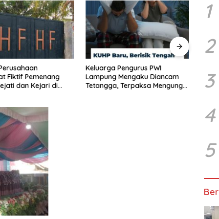
1
2
Perusahaan
Keluarga Pengurus PWI
Lamp
3
t Fiktif Pemenang
Lampung Mengaku Diancam
Guber
jati dan Kejari di
Tetangga, Terpaksa Mengungsi
Pema
, Alamat Kantor
Dini Hari
Anta
a Rumah Kosong dan
4
song, Dinas PKPCK
5
Ber