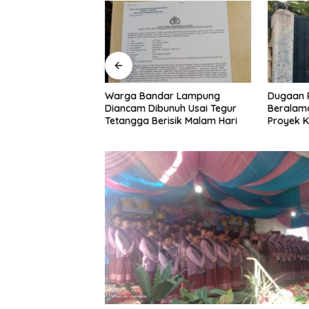
 Lampung: APBD
Warga Bandar Lampung
Dugaan 
026 Difokuskan
Diancam Dibunuh Usai Tegur
Beralama
truktur dan
Tetangga Berisik Malam Hari
Proyek Ke
rtanian
Lampung
Ternyat
Lahan Ko
Disorot