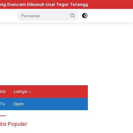
 Usai Tegur Tetangga Berisik Malam Hari
Dugaan Pe
ata
Lainya
 Tv
Opini
ita Populer