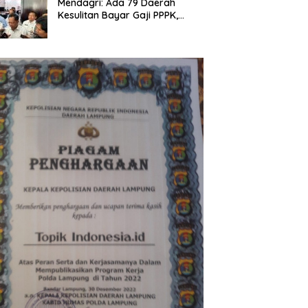
Mendagri: Ada 79 Daerah
Kesulitan Bayar Gaji PPPK,
Pemerintah Siapkan Tambahan
Dana