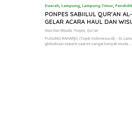
Daerah
,
Lampung
,
Lampung Timur
,
Pendidi
PONPES SABIILUL QUR’AN AL
GELAR ACARA HAUL DAN WIS
KHOTMIL QUR’AN
Haul Dan Wisuda
,
Ponpes
,
Qur'an
PUGUNG RAHARJO, (Topik Indonesia.id) – Di zam
globalisasi seperti saat ini sangat banyak muda…