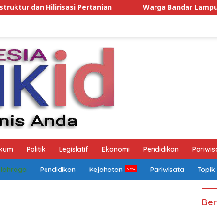
asi Pertanian
Warga Bandar Lampung Diancam Dibunuh
kum
Politik
Legislatif
Ekonomi
Pendidikan
Pariwis
Olahraga
Pendidikan
Kejahatan
Pariwisata
Topik
Ber