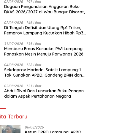
02/08/2026
197 Lihat
Dugaan Pengondisian Anggaran Buku
RKAS 2026/2027 di Way Bungur Disorot,
Pengurus K3S Diduga Gunakan
Keuntungan untuk Rekreasi
02/08/2026
146 Lihat
Di Tengah Defisit dan Utang Rp1 Triliun,
Pemprov Lampung Kucurkan Hibah Rp35
Miliar untuk Kejaksaan
ung-1 Resmi Mengorbit,
Mendagri: Ada 79 Daerah
P
31/07/2026
135 Lihat
nur Mirza: Awal Era Baru
Kesulitan Bayar Gaji PPPK,
W
Memburu Emas Karaoke, PWI Lampung
nfaatan Teknologi
Pemerintah Siapkan Tambahan
E
Panaskan Mesin Menuju Porwanas 2026
riksa untuk Pembangunan
Dana
G
J
04/08/2026
128 Lihat
Sekdaprov Marindo: Satelit Lampung-1
Tak Gunakan APBD, Gandeng BRIN dan
STAR.VISION Fokus Dukung Pembangunan
Berbasis Data
02/08/2026
121 Lihat
Abdul Rivai Ras Luncurkan Buku Pangan
dalam Aspek Pertahanan Negara
ita Terbaru
06/08/2026
Ketua DPRD Lampung: APBD