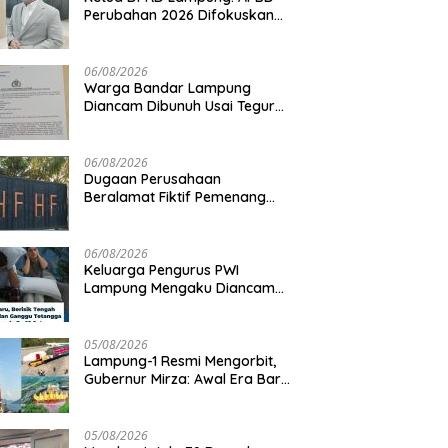
Perubahan 2026 Difokuskan
untuk Infrastruktur dan
Hilirisasi Pertanian
06/08/2026
Warga Bandar Lampung
Diancam Dibunuh Usai Tegur
Tetangga Berisik Malam Hari
06/08/2026
Dugaan Perusahaan
Beralamat Fiktif Pemenang
Proyek Kejati dan Kejari di
Lampung, Alamat Kantor
Ternyata Rumah Kosong dan
06/08/2026
Lahan Kosong, Dinas PKPCK
Keluarga Pengurus PWI
Disorot
Lampung Mengaku Diancam
Tetangga, Terpaksa Mengungsi
Dini Hari
05/08/2026
Lampung-1 Resmi Mengorbit,
Gubernur Mirza: Awal Era Baru
Pemanfaatan Teknologi
Antariksa untuk Pembangunan
05/08/2026