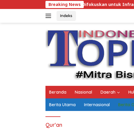
Langsung
 Perubahan 2026 Difokuskan untuk Infrastruktur dan Hiliris
Breaking News
ke
konten
Indeks
Beranda
Nasional
Daerah
Hu
Berita Utama
Internasional
Berita 
Qur'an