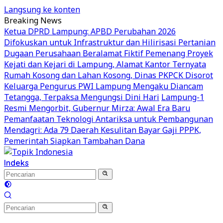
Langsung ke konten
Breaking News
Ketua DPRD Lampung: APBD Perubahan 2026
Difokuskan untuk Infrastruktur dan Hilirisasi Pertanian
Dugaan Perusahaan Beralamat Fiktif Pemenang Proyek
Kejati dan Kejari di Lampung, Alamat Kantor Ternyata
Rumah Kosong dan Lahan Kosong, Dinas PKPCK Disorot
Keluarga Pengurus PWI Lampung Mengaku Diancam
Tetangga, Terpaksa Mengungsi Dini Hari
Lampung-1
Resmi Mengorbit, Gubernur Mirza: Awal Era Baru
Pemanfaatan Teknologi Antariksa untuk Pembangunan
Mendagri: Ada 79 Daerah Kesulitan Bayar Gaji PPPK,
Pemerintah Siapkan Tambahan Dana
Indeks