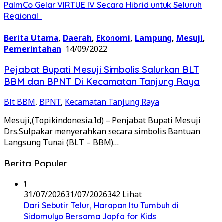
PalmCo Gelar VIRTUE IV Secara Hibrid untuk Seluruh
Regional
Berita Utama
,
Daerah
,
Ekonomi
,
Lampung
,
Mesuji
,
Pemerintahan
14/09/2022
Pejabat Bupati Mesuji Simbolis Salurkan BLT
BBM dan BPNT Di Kecamatan Tanjung Raya
Blt BBM
,
BPNT
,
Kecamatan Tanjung Raya
Mesuji,(Topikindonesia.Id) – Penjabat Bupati Mesuji
Drs.Sulpakar menyerahkan secara simbolis Bantuan
Langsung Tunai (BLT – BBM)…
Berita Populer
1
31/07/2026
31/07/2026
342 Lihat
Dari Sebutir Telur, Harapan Itu Tumbuh di
Sidomulyo Bersama Japfa for Kids