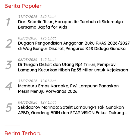
Berita Populer
1
31/07/2026
342 Lihat
Dari Sebutir Telur, Harapan Itu Tumbuh di Sidomulyo
Bersama Japfa for Kids
2
02/08/2026
196 Lihat
Dugaan Pengondisian Anggaran Buku RKAS 2026/2027
di Way Bungur Disorot, Pengurus K3S Diduga Gunakan
Keuntungan untuk Rekreasi
3
02/08/2026
145 Lihat
Di Tengah Defisit dan Utang Rp1 Triliun, Pemprov
Lampung Kucurkan Hibah Rp35 Miliar untuk Kejaksaan
4
31/07/2026
134 Lihat
Memburu Emas Karaoke, PWI Lampung Panaskan
Mesin Menuju Porwanas 2026
5
04/08/2026
127 Lihat
Sekdaprov Marindo: Satelit Lampung-1 Tak Gunakan
APBD, Gandeng BRIN dan STAR.VISION Fokus Dukung
Pembangunan Berbasis Data
Berita Terbaru