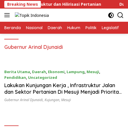
Langsung
ntuk Infrastruktur dan Hilirisasi Pertanian
Breaking News
Dugaan 
ke
konten
Beranda
Nasional
Daerah
Hukum
Politik
Legislatif
E
Gubernur Arinal Djunaidi
Berita Utama
,
Daerah
,
Ekonomi
,
Lampung
,
Mesuji
,
Pendidikan
,
Uncategorized
27/10/2022
Lakukan Kunjungan Kerja , Infrastruktur Jalan
dan Sektor Pertanian Di Mesuji Menjadi Prioritas
Gubernur Lampung
Gubernur Arinal Djunaidi
,
Kujungan
,
Mesuji