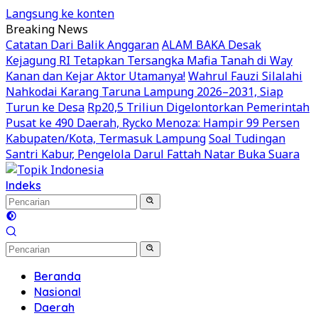
Langsung ke konten
Breaking News
Catatan Dari Balik Anggaran
ALAM BAKA Desak
Kejagung RI Tetapkan Tersangka Mafia Tanah di Way
Kanan dan Kejar Aktor Utamanya!
Wahrul Fauzi Silalahi
Nahkodai Karang Taruna Lampung 2026–2031, Siap
Turun ke Desa
Rp20,5 Triliun Digelontorkan Pemerintah
Pusat ke 490 Daerah, Rycko Menoza: Hampir 99 Persen
Kabupaten/Kota, Termasuk Lampung
Soal Tudingan
Santri Kabur, Pengelola Darul Fattah Natar Buka Suara
Indeks
Beranda
Nasional
Daerah