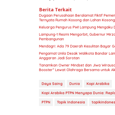
Berita Terkait
Dugaan Perusahaan Beralamat Fiktif Pemena
Ternyata Rumah Kosong dan Lahan Kosong,
Keluarga Pengurus PWI Lampung Mengaku D
Lampung-1 Resmi Mengorbit, Gubernur Mirza
Pembangunan
Mendagri: Ada 79 Daerah Kesulitan Bayar 
Pengamat Unila Desak Walikota Bandar Lam
Anggaran Jadi Sorotan
Tanamkan Owner Mindset dan Jiwa Wirausah
Booster” Lewat Olahraga Bersama untuk Aks
Daya Saing
Dunia
Kopi Arabika
Kopi Arabika PTPN Menyapa Dunia: Repl
PTPN
Topik Indonesia
topikindones