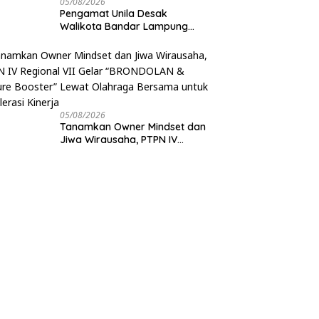
05/08/2026
Pengamat Unila Desak
Walikota Bandar Lampung
Evaluasi Program Umrah
Gratis, Transparansi Anggaran
Jadi Sorotan
05/08/2026
Tanamkan Owner Mindset dan
Jiwa Wirausaha, PTPN IV
Regional VII Gelar
“BRONDOLAN & Culture
Booster” Lewat Olahraga
Bersama untuk Akselerasi
Kinerja