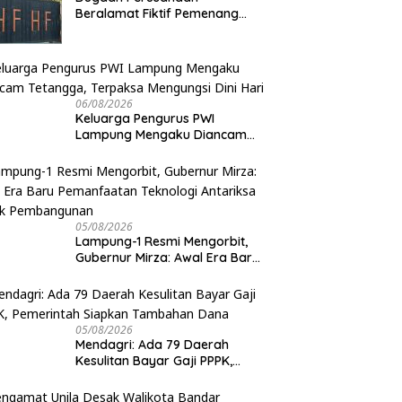
Beralamat Fiktif Pemenang
Proyek Kejati dan Kejari di
Lampung, Alamat Kantor
Ternyata Rumah Kosong dan
Lahan Kosong, Dinas PKPCK
Disorot
06/08/2026
Keluarga Pengurus PWI
Lampung Mengaku Diancam
Tetangga, Terpaksa Mengungsi
Dini Hari
05/08/2026
Lampung-1 Resmi Mengorbit,
Gubernur Mirza: Awal Era Baru
Pemanfaatan Teknologi
Antariksa untuk Pembangunan
05/08/2026
Mendagri: Ada 79 Daerah
Kesulitan Bayar Gaji PPPK,
Pemerintah Siapkan Tambahan
Dana