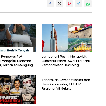
 Pengurus PWI
Lampung-1 Resmi Mengorbit,
 Mengaku Diancam
Gubernur Mirza: Awal Era Baru
, Terpaksa Mengungsi
Pemanfaatan Teknologi
Antariksa untuk Pembangunan
Tanamkan Owner Mindset dan
Jiwa Wirausaha, PTPN IV
Regional VII Gelar
“BRONDOLAN & Culture
Booster” Lewat Olahraga
Bersama untuk Akselerasi
Kinerja