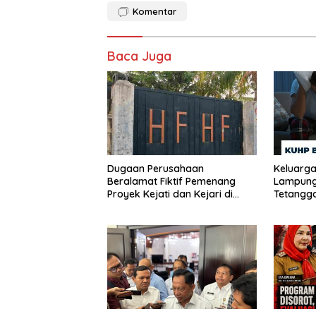
Komentar
Baca Juga
Dugaan Perusahaan
Keluarga
Beralamat Fiktif Pemenang
Lampung
Proyek Kejati dan Kejari di
Tetangga
Lampung, Alamat Kantor
Dini Hari
Ternyata Rumah Kosong dan
Lahan Kosong, Dinas PKPCK
Disorot