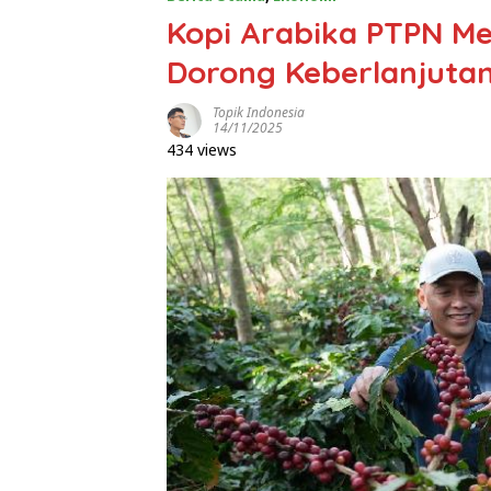
Kopi Arabika PTPN Me
Dorong Keberlanjuta
Topik Indonesia
14/11/2025
434 views