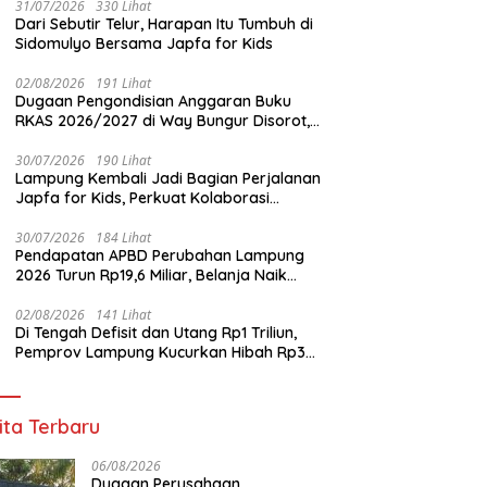
31/07/2026
330 Lihat
Dari Sebutir Telur, Harapan Itu Tumbuh di
Sidomulyo Bersama Japfa for Kids
02/08/2026
191 Lihat
Dugaan Pengondisian Anggaran Buku
RKAS 2026/2027 di Way Bungur Disorot,
Pengurus K3S Diduga Gunakan
Keuntungan untuk Rekreasi
30/07/2026
190 Lihat
Lampung Kembali Jadi Bagian Perjalanan
Japfa for Kids, Perkuat Kolaborasi
Siapkan Generasi Sehat Indonesia
30/07/2026
184 Lihat
Pendapatan APBD Perubahan Lampung
2026 Turun Rp19,6 Miliar, Belanja Naik
Rp74,6 Miliar
02/08/2026
141 Lihat
Di Tengah Defisit dan Utang Rp1 Triliun,
Pemprov Lampung Kucurkan Hibah Rp35
Miliar untuk Kejaksaan
ita Terbaru
06/08/2026
Dugaan Perusahaan