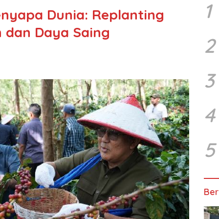
1
nyapa Dunia: Replanting
n dan Daya Saing
2
3
4
5
Ber