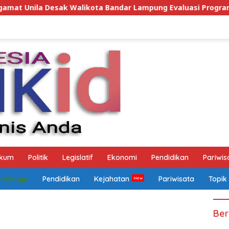
 Bandar Lampung Evaluasi Program Umrah Gratis, Transparan
kum
Politik
Legislatif
Ekonomi
Pendidikan
Pariwis
Olahraga
Pendidikan
Kejahatan
Pariwisata
Topik
Ber