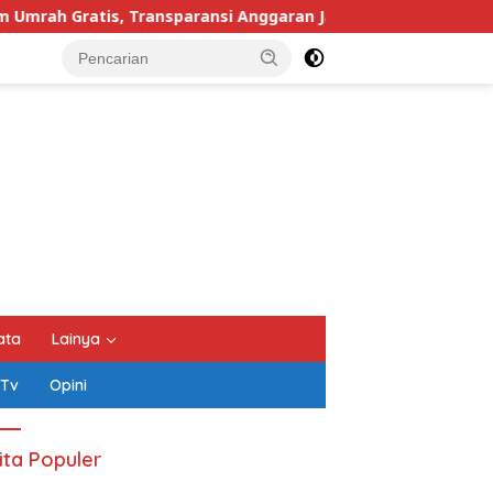
si Anggaran Jadi Sorotan
ata
Lainya
 Tv
Opini
ita Populer