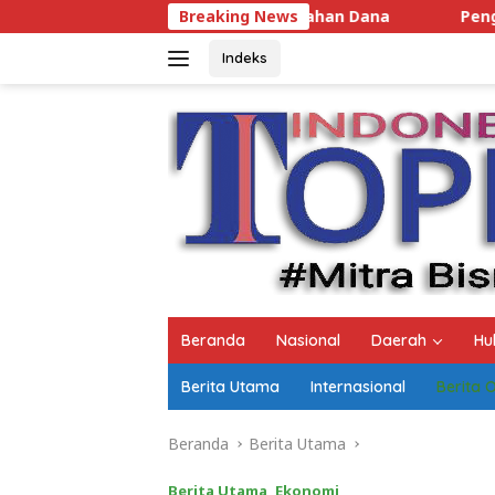
Langsung
Siapkan Tambahan Dana
Breaking News
Pengamat Unila Desak Walikota
ke
konten
Indeks
Beranda
Nasional
Daerah
Hu
Berita Utama
Internasional
Berita 
Beranda
Berita Utama
Berita Utama
,
Ekonomi