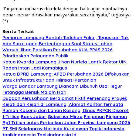
“Pinjaman ini harus dikelola dengan baik agar manfaatnya
benar-benar dirasakan masyarakat secara nyata,” tegasnya.
(*)
Berita Terkait
Pemprov Lampung Bantah Tuduhan Fokal, Tegaskan Tak
Ada Surat yang Bertentangan Soal Status Lahan
Wagub Jihan Pastikan Perubahan KUA-PPAS 2026
Prioritaskan Pelayanan Publik
Ketua Kwarda Lampung Jihan Nurlela Lantik Rektor UIN
Raden Intan Jadi Kamabigus
Ketua DPRD Lampung: APBD Perubahan 2026 Difokuskan
untuk Infrastruktur dan Hilirisasi Pertanian
Warga Bandar Lampung Diancam Dibunuh Usai Tegur
Tetangga Berisik Malam Hari
Dugaan Perusahaan Beralamat Fiktif Pemenang Proyek
Kejati dan Kejari di Lampung, Alamat Kantor Ternyata
Rumah Kosong dan Lahan Kosong, Dinas PKPCK Disorot
1 Triliun
Bank Jabar
Gubernur Mirza
Pinjaman
Pinjaman
Rp1 Triliun untuk Perbaikan Jalan Provinsi Lampung 2026
PT SMI
Sekdaprov Marindo Kurniawan
Topik Indonesia
topikindonesia
Topikindonesia.id