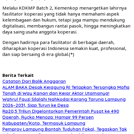
Melalui KDKMP Batch 2, Kemenkop menargetkan lahirnya
fasilitator koperasi yang tidak hanya memahami aspek
kelembagaan dan hukum, tetapi juga mampu mendukung
digitalisasi, membangun rantai pasok, hingga meningkatkan
daya saing usaha anggota koperasi.
Dengan hadirnya para fasilitator di berbagai daerah,
diharapkan koperasi Indonesia semakin kuat, profesional,
dan siap bersaing di era global.(*)
Berita Terkait
Catatan Dari Balik Anggaran
ALAM BAKA Desak Kejagung RI Tetapkan Tersangka Mafia
Tanah di Way Kanan dan Kejar Aktor Utamanya!
Wahrul Fauzi Silalahi Nahkodai Karang Taruna Lampung
2026–2031, Siap Turun ke Desa
Rp20,5 Triliun Digelontorkan Pemerintah Pusat ke 490
Daerah, Rycko Menoza: Hampir 99 Persen
Kabupaten/Kota, Termasuk Lampung
Pemprov Lampung Bantah Tuduhan Fokal, Tegaskan Tak