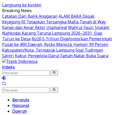
Langsung ke konten
Breaking News
Catatan Dari Balik Anggaran
ALAM BAKA Desak
Kejagung RI Tetapkan Tersangka Mafia Tanah di Way
Kanan dan Kejar Aktor Utamanya!
Wahrul Fauzi Silalahi
Nahkodai Karang Taruna Lampung 2026–2031, Siap
Turun ke Desa
Rp20,5 Triliun Digelontorkan Pemerintah
Pusat ke 490 Daerah, Rycko Menoza: Hampir 99 Persen
Kabupaten/Kota, Termasuk Lampung
Soal Tudingan
Santri Kabur, Pengelola Darul Fattah Natar Buka Suara
Indeks
Beranda
Nasional
Daerah