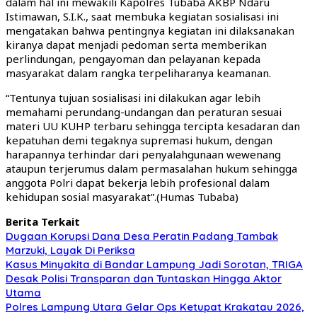
dalam hal ini mewakili Kapolres Tubaba AKBP Ndaru
Istimawan, S.I.K., saat membuka kegiatan sosialisasi ini
mengatakan bahwa pentingnya kegiatan ini dilaksanakan
kiranya dapat menjadi pedoman serta memberikan
perlindungan, pengayoman dan pelayanan kepada
masyarakat dalam rangka terpeliharanya keamanan.
“Tentunya tujuan sosialisasi ini dilakukan agar lebih
memahami perundang-undangan dan peraturan sesuai
materi UU KUHP terbaru sehingga tercipta kesadaran dan
kepatuhan demi tegaknya supremasi hukum, dengan
harapannya terhindar dari penyalahgunaan wewenang
ataupun terjerumus dalam permasalahan hukum sehingga
anggota Polri dapat bekerja lebih profesional dalam
kehidupan sosial masyarakat”.(Humas Tubaba)
Berita Terkait
Dugaan Korupsi Dana Desa Peratin Padang Tambak
Marzuki, Layak Di Periksa
Kasus Minyakita di Bandar Lampung Jadi Sorotan, TRIGA
Desak Polisi Transparan dan Tuntaskan Hingga Aktor
Utama
Polres Lampung Utara Gelar Ops Ketupat Krakatau 2026,