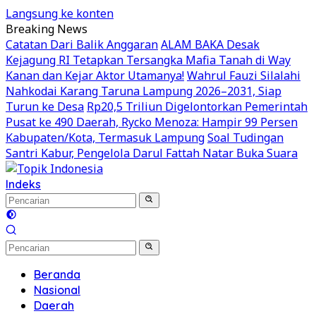
Langsung ke konten
Breaking News
Catatan Dari Balik Anggaran
ALAM BAKA Desak
Kejagung RI Tetapkan Tersangka Mafia Tanah di Way
Kanan dan Kejar Aktor Utamanya!
Wahrul Fauzi Silalahi
Nahkodai Karang Taruna Lampung 2026–2031, Siap
Turun ke Desa
Rp20,5 Triliun Digelontorkan Pemerintah
Pusat ke 490 Daerah, Rycko Menoza: Hampir 99 Persen
Kabupaten/Kota, Termasuk Lampung
Soal Tudingan
Santri Kabur, Pengelola Darul Fattah Natar Buka Suara
Indeks
Beranda
Nasional
Daerah