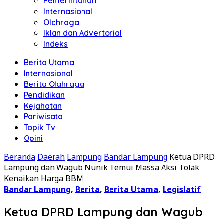
Pemerintahan
Internasional
Olahraga
Iklan dan Advertorial
Indeks
Berita Utama
Internasional
Berita Olahraga
Pendidikan
Kejahatan
Pariwisata
Topik Tv
Opini
Beranda
Daerah
Lampung
Bandar Lampung
Ketua DPRD
Lampung dan Wagub Nunik Temui Massa Aksi Tolak
Kenaikan Harga BBM
Bandar Lampung
,
Berita
,
Berita Utama
,
Legislatif
Ketua DPRD Lampung dan Wagub