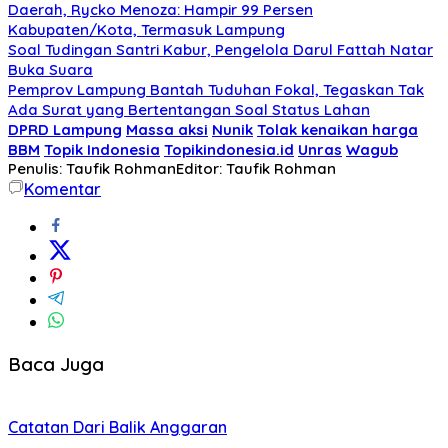
Daerah, Rycko Menoza: Hampir 99 Persen
Kabupaten/Kota, Termasuk Lampung
Soal Tudingan Santri Kabur, Pengelola Darul Fattah Natar
Buka Suara
Pemprov Lampung Bantah Tuduhan Fokal, Tegaskan Tak
Ada Surat yang Bertentangan Soal Status Lahan
DPRD Lampung
Massa aksi
Nunik
Tolak kenaikan harga
BBM
Topik Indonesia
Topikindonesia.id
Unras
Wagub
Penulis: Taufik Rohman
Editor: Taufik Rohman
Komentar
Baca Juga
Catatan Dari Balik Anggaran