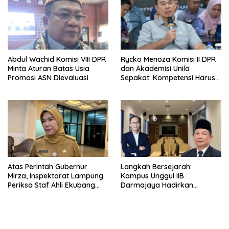
Abdul Wachid Komisi VIII DPR
Rycko Menoza Komisi II DPR
Minta Aturan Batas Usia
dan Akademisi Unila
Promosi ASN Dievaluasi
Sepakat: Kompetensi Harus
Jadi Prioritas, Batas Usia JPT
Perlu Dikaji Ulang
Atas Perintah Gubernur
Langkah Bersejarah:
Mirza, Inspektorat Lampung
Kampus Unggul IIB
Periksa Staf Ahli Ekubang
Darmajaya Hadirkan
Terkait Dugaan Skandal
Program Doktor Informatika