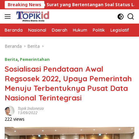
Langsung
k Ada Surat yang Bertentangan Soal Status Lahan
Breaking News
W
ke
konten
Beranda
Nasional
Daerah
Hukum
Politik
Legislatif
E
Beranda
Berita
Berita
,
Pemerintahan
Sosialisasi Pendataan Awal
Regsosek 2022, Upaya Pemerintah
Menuju Terbentuknya Pusat Data
Nasional Terintegrasi
Topik Indonesia
13/09/2022
222 views