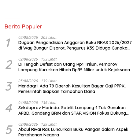
Berita Populer
1
02/08/2026
205 Lihat
Dugaan Pengondisian Anggaran Buku RKAS 2026/2027
di Way Bungur Disorot, Pengurus K3S Diduga Gunakan
Keuntungan untuk Rekreasi
2
02/08/2026
153 Lihat
Di Tengah Defisit dan Utang Rp1 Triliun, Pemprov
Lampung Kucurkan Hibah Rp35 Miliar untuk Kejaksaan
3
05/08/2026
139 Lihat
Mendagri: Ada 79 Daerah Kesulitan Bayar Gaji PPPK,
Pemerintah Siapkan Tambahan Dana
4
04/08/2026
136 Lihat
Sekdaprov Marindo: Satelit Lampung-1 Tak Gunakan
APBD, Gandeng BRIN dan STAR.VISION Fokus Dukung
Pembangunan Berbasis Data
5
02/08/2026
129 Lihat
Abdul Rivai Ras Luncurkan Buku Pangan dalam Aspek
Pertahanan Negara