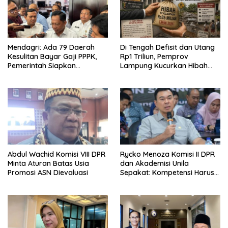
Mendagri: Ada 79 Daerah
Di Tengah Defisit dan Utang
Kesulitan Bayar Gaji PPPK,
Rp1 Triliun, Pemprov
Pemerintah Siapkan
Lampung Kucurkan Hibah
Tambahan Dana
Rp35 Miliar untuk Kejaksaan
Abdul Wachid Komisi VIII DPR
Rycko Menoza Komisi II DPR
Minta Aturan Batas Usia
dan Akademisi Unila
Promosi ASN Dievaluasi
Sepakat: Kompetensi Harus
Jadi Prioritas, Batas Usia JPT
Perlu Dikaji Ulang