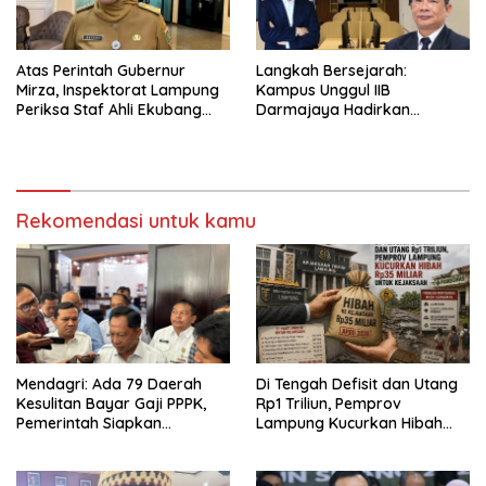
Atas Perintah Gubernur
Langkah Bersejarah:
Mirza, Inspektorat Lampung
Kampus Unggul IIB
Periksa Staf Ahli Ekubang
Darmajaya Hadirkan
Terkait Dugaan Skandal
Program Doktor Informatika
Rekomendasi untuk kamu
Mendagri: Ada 79 Daerah
Di Tengah Defisit dan Utang
Kesulitan Bayar Gaji PPPK,
Rp1 Triliun, Pemprov
Pemerintah Siapkan
Lampung Kucurkan Hibah
Tambahan Dana
Rp35 Miliar untuk Kejaksaan