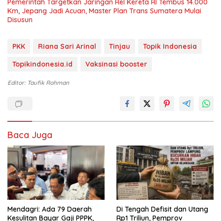
Pemerintah Targetkan Jaringan Rel Kereta RI Tembus 14.000
Km, Jepang Jadi Acuan, Master Plan Trans Sumatera Mulai
Disusun
PKK
Riana Sari Arinal
Tinjau
Topik Indonesia
Topikindonesia.id
Vaksinasi booster
Editor: Taufik Rohman
Baca Juga
Mendagri: Ada 79 Daerah
Di Tengah Defisit dan Utang
Kesulitan Bayar Gaji PPPK,
Rp1 Triliun, Pemprov