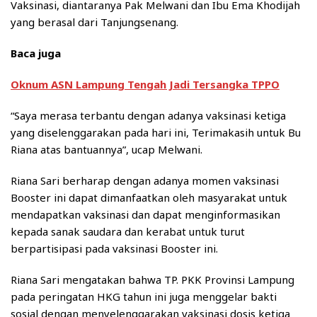
Vaksinasi, diantaranya Pak Melwani dan Ibu Ema Khodijah
yang berasal dari Tanjungsenang.
Baca juga
Oknum ASN Lampung Tengah Jadi Tersangka TPPO
“Saya merasa terbantu dengan adanya vaksinasi ketiga
yang diselenggarakan pada hari ini, Terimakasih untuk Bu
Riana atas bantuannya”, ucap Melwani.
Riana Sari berharap dengan adanya momen vaksinasi
Booster ini dapat dimanfaatkan oleh masyarakat untuk
mendapatkan vaksinasi dan dapat menginformasikan
kepada sanak saudara dan kerabat untuk turut
berpartisipasi pada vaksinasi Booster ini.
Riana Sari mengatakan bahwa TP. PKK Provinsi Lampung
pada peringatan HKG tahun ini juga menggelar bakti
sosial dengan menyelenggarakan vaksinasi dosis ketiga