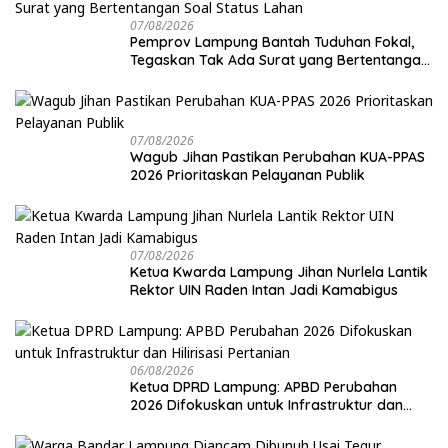
07/08/2026
Pemprov Lampung Bantah Tuduhan Fokal,
Tegaskan Tak Ada Surat yang Bertentangan
Soal Status Lahan
07/08/2026
Wagub Jihan Pastikan Perubahan KUA-PPAS
2026 Prioritaskan Pelayanan Publik
07/08/2026
Ketua Kwarda Lampung Jihan Nurlela Lantik
Rektor UIN Raden Intan Jadi Kamabigus
06/08/2026
Ketua DPRD Lampung: APBD Perubahan
2026 Difokuskan untuk Infrastruktur dan
Hilirisasi Pertanian