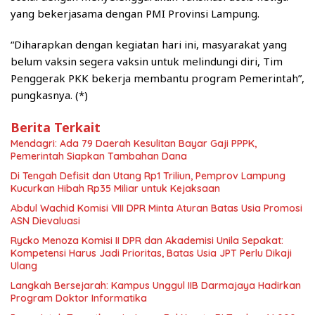
yang bekerjasama dengan PMI Provinsi Lampung.
“Diharapkan dengan kegiatan hari ini, masyarakat yang
belum vaksin segera vaksin untuk melindungi diri, Tim
Penggerak PKK bekerja membantu program Pemerintah”,
pungkasnya. (*)
Berita Terkait
Mendagri: Ada 79 Daerah Kesulitan Bayar Gaji PPPK,
Pemerintah Siapkan Tambahan Dana
Di Tengah Defisit dan Utang Rp1 Triliun, Pemprov Lampung
Kucurkan Hibah Rp35 Miliar untuk Kejaksaan
Abdul Wachid Komisi VIII DPR Minta Aturan Batas Usia Promosi
ASN Dievaluasi
Rycko Menoza Komisi II DPR dan Akademisi Unila Sepakat:
Kompetensi Harus Jadi Prioritas, Batas Usia JPT Perlu Dikaji
Ulang
Langkah Bersejarah: Kampus Unggul IIB Darmajaya Hadirkan
Program Doktor Informatika