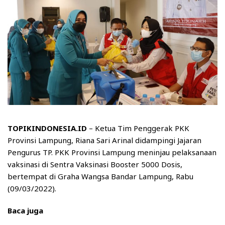
TOPIKINDONESIA.ID
– Ketua Tim Penggerak PKK
Provinsi Lampung, Riana Sari Arinal didampingi Jajaran
Pengurus TP. PKK Provinsi Lampung meninjau pelaksanaan
vaksinasi di Sentra Vaksinasi Booster 5000 Dosis,
bertempat di Graha Wangsa Bandar Lampung, Rabu
(09/03/2022).
Baca juga