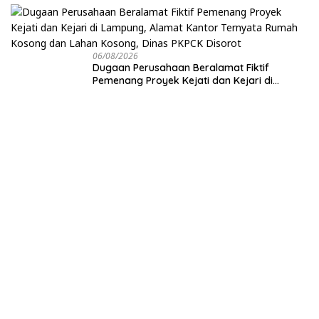
06/08/2026
Dugaan Perusahaan Beralamat Fiktif
Pemenang Proyek Kejati dan Kejari di
Lampung, Alamat Kantor Ternyata Rumah
Kosong dan Lahan Kosong, Dinas PKPCK
Disorot